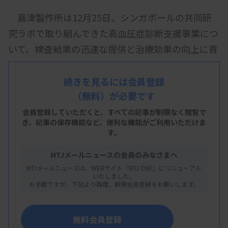
島津製作所は12月25日、シンガポールの共同研
究ラボで取り組んできた高血圧症診断支援事業につ
いて、検査結果の迅速な提供と治療効果の向上に貢
献したと発表した。
続きを見るには会員登録
（無料）が必要です
同社のアジア統括会社のShimadzu（Asia
会員登録していただくと、すべての記事が制限なく閲覧で
き、
記事の保存機能など、便利な機能がご利用いただけま
Pacific）Pte.Ltdとシンガポールのチャンギ総合病
す。
院（CGH）は2021年1月、共同研究ラボ
MTJメールニュースの会員のみなさまへ
「Shimadzu-CGH Clinomics Centre」（SC3）を開
MTJメールニュースは、WEBサイト「MTJ ONE」にリニューアル
設。液体クロマトグラフ質量分析計（LC-MS/MS）
いたしました。
お手数ですが、下記より再度、新規会員登録をお願いします。
を用いてアルドステロンとレニンを測定することに
より、高血圧症の一種である原発性アルドステロン
無料会員登録
症の患者を特定する検査手法を開発した。