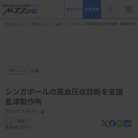
臨床検査の総合情報サイト
ログイン
会員登録
MTJONEトップ
＞
業界ニュース
＞
企業
＞
シンガポールの高血圧症診断を支援 島津製作所
企業
業界ニュース
シンガポールの高血圧症診断を支援
島津製作所
2024.01.15 00:00
保存
URLコピー