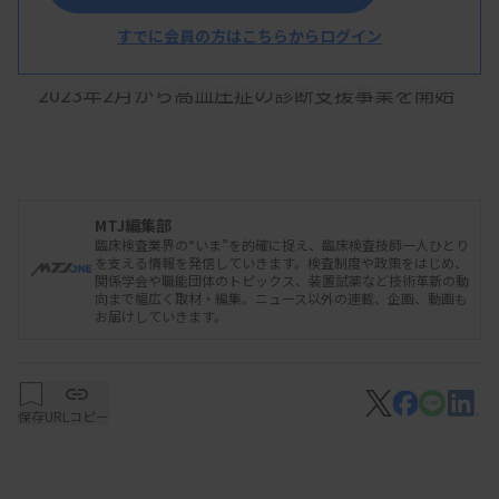
すでに会員の方はこちらからログイン
2023年2月から高血圧症の診断支援事業を開始
し、これまでに1000人以上に検査を実施。従来は
検体を米国など海外の検査センターに送って検査し
ており、結果判明まで数週間かかることもあった
MTJ編集部
が、この事業により3～5日へと短縮できたとしてい
臨床検査業界の“いま”を的確に捉え、臨床検査技師一人ひとり
る。
を支える情報を発信していきます。検査制度や政策をはじめ、
関係学会や職能団体のトピックス、装置試薬など技術革新の動
向まで幅広く取材・編集。ニュース以外の連載、企画、動画も
お届けしていきます。
資料はこちら
保存
URLコピー