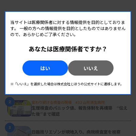
当サイトは医療関係者に対する情報提供を目的としておりま
す。
一般の方への情報提供を目的としたものではありません
ので、あらかじめご了承ください。
あなたは医療関係者ですか？
RANKING
はい
いいえ
人気の記事
1
新人臨床検査技師の歩き方 ［第16回］
※「いいえ」を選択した場合は株式会社じほうの公式サイトに遷移します。
チーム医療の中で信頼される技師
2
変わり続ける検査の現場 #32 山形済生病院
生理検査のパニック値、報告体制を再構築 “伝え
た後”まで確認
3
日臨技リエゾンが現地入り、病院検査室を視察