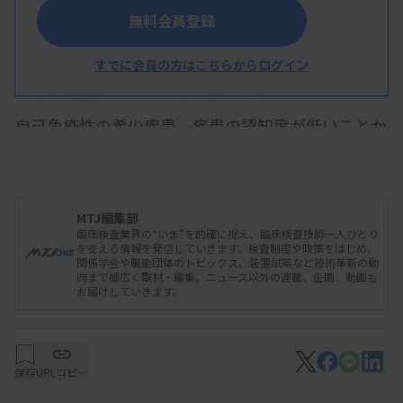
無料会員登録
た。
すでに会員の方はこちらからログイン
甲状腺眼症は、バセドウ病に合併することが多い
自己免疫性の希少疾患。疾患の認知度が低いことか
ら同サイトを通じて患者や一般の人の疾患理解や早
期発見を支援する。疾患のメカニズムや症状などの
基礎知識、患者の体験談、早期発見のためのセルフ
MTJ編集部
チェックリストなどを掲載している。
臨床検査業界の“いま”を的確に捉え、臨床検査技師一人ひとり
を支える情報を発信していきます。検査制度や政策をはじめ、
関係学会や職能団体のトピックス、装置試薬など技術革新の動
向まで幅広く取材・編集。ニュース以外の連載、企画、動画も
お届けしていきます。
詳細はこちら
保存
URLコピー