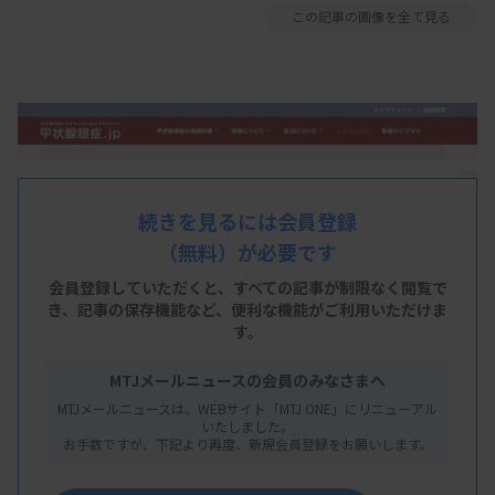
この記事の画像を全て見る
続きを見るには会員登録
（無料）が必要です
会員登録していただくと、すべての記事が制限なく閲覧で
き、
記事の保存機能など、便利な機能がご利用いただけま
す。
MTJメールニュースの会員のみなさまへ
MTJメールニュースは、WEBサイト「MTJ ONE」にリニューアル
いたしました。
お手数ですが、下記より再度、新規会員登録をお願いします。
アムジェンは11月22日、甲状腺眼症の疾患啓発
ウェブサイト「甲状腺眼症.jp」を開設したと発表し