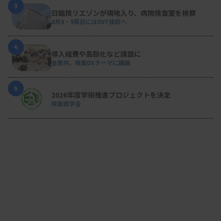
3
日臨技リエゾンが現地入り、病院検査室を視察
8月8・9両日にはDVT検診へ
4
導入経費や高齢化など課題に
全医共、検査DXテーマに議論
5
2026年度学術推進プロジェクトを決定
検査医学会