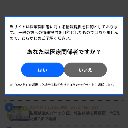
当サイトは医療関係者に対する情報提供を目的としておりま
す。
一般の方への情報提供を目的としたものではありません
ので、あらかじめご了承ください。
あなたは医療関係者ですか？
RANKING
はい
いいえ
人気の記事
1
※「いいえ」を選択した場合は株式会社じほうの公式サイトに遷移します。
新人臨床検査技師の歩き方 ［第16回］
チーム医療の中で信頼される技師
2
変わり続ける検査の現場 #32 山形済生病院
生理検査のパニック値、報告体制を再構築 “伝え
た後”まで確認