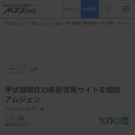
臨床検査の総合情報サイト
ログイン
会員登録
MTJONEトップ
＞
業界ニュース
＞
企業
＞
甲状腺眼症の疾患啓発サイトを開設 アムジェン
企業
業界ニュース
甲状腺眼症の疾患啓発サイトを開設
アムジェン
2024.12.23 00:00
保存
URLコピー