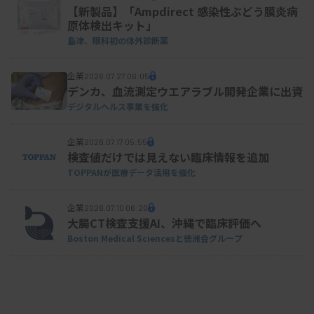
【新製品】「Ampdirect 感染性ぶどう膜炎病
原体検出キット」
島津、眼科初の体外診断薬
企業
2026.07.27 06:05
デンカ、血流測定ウエアラブル開発企業に出資
デジタルヘルス事業を強化
企業
2026.07.17 05:55
検査値だけでは見えない臨床情報を追加
TOPPANが医療データ活用を強化
企業
2026.07.10 06:20
大腸CT検査支援AI、沖縄で臨床評価へ
Boston Medical Sciencesと徳洲会グループ