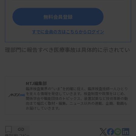
へと広げ、底上げを期待する。
無料会員登録
特定機能病院は高度の医療を提供することから医
すでに会員の方はこちらからログイン
療安全管理の体制が定められているが、医療安全管
理部門に報告すべき医療事故は具体的に示されてい
ない。2〜4割の特定機能病院では、ネバー・イベン
トを確実に把握する体制になっていないとの調査結
果がある。
MTJ編集部
臨床検査業界の“いま”を的確に捉え、臨床検査技師一人ひとり
を支える情報を発信していきます。検査制度や政策をはじめ、
関係学会や職能団体のトピックス、装置試薬など技術革新の動
このため、医療安全管理部門が把握すべき医療事
向まで幅広く取材・編集。ニュース以外の連載、企画、動画も
お届けしていきます。
故をリスト化する。「患者への影響度」と「回避可
能性」によりA〜Cの3類型を設け、A、B類型の対象
を定める。同日の検討会では、A類型に該当する事
保存
URLコピー