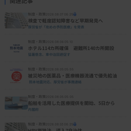
関連記事
果の伝達ミスなどで患者が死亡したり後遺障害が残
制度・政策
2026.08.07 06:25
ったりした事象が当たる。「重大性の定義は各病院
検査で軽度認知障害など早期発見へ
で設定する」とし、院内で運用するパニック値の設
厚労省が「攻めの予防医療」を発表
定は各病院に委ねる。
制度・政策
2026.08.06 05:10
ホテル114カ所確保 避難所140カ所開設
猛暑懸念、車中泊回避促す
資料はこちら
制度・政策
2026.08.05 05:55
被災地の医薬品・医療機器流通で優先給油
熊本地震対応、厚労省が事務連絡
制度・政策
2026.08.05 05:05
船舶を活用した医療提供を開始、5日から
内閣府
制度・政策
2026.08.03 06:25
HPV単独法、導入7自治体