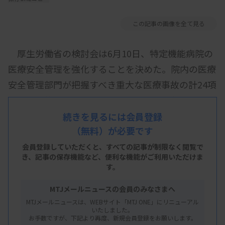
この記事の画像を全て見る
厚生労働省の検討会は6月10日、特定機能病院の
医療安全管理を強化することを決めた。院内の医療
安全管理部門が把握すべき重大な医療事故の計24項
目を具体的に定め、このうち12項目は、決して起こ
してはならないとされる「ネバー・イベント」など
続きを見るには会員登録
（無料）が必要です
に該当するとして全例を院内で検証して対策を講じ
る。
会員登録していただくと、すべての記事が制限なく閲覧で
き、
記事の保存機能など、便利な機能がご利用いただけま
す。
24項目に対し各病院が講じた対策は特定機能病院
MTJメールニュースの会員のみなさまへ
の間で共有し、さらに他の病院にも参考になるよう
MTJメールニュースは、WEBサイト「MTJ ONE」にリニューアル
いたしました。
公表する。医療安全対策を特定機能病院から各病院
お手数ですが、下記より再度、新規会員登録をお願いします。