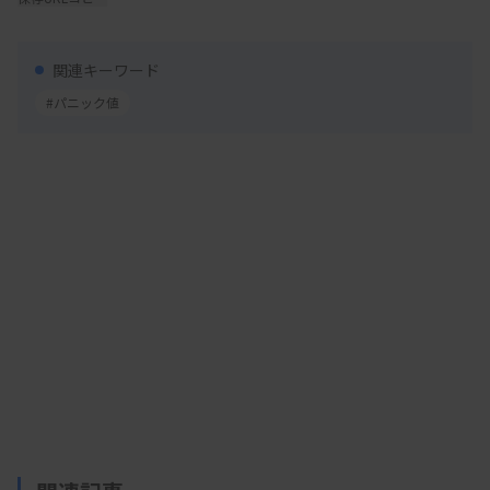
象（ネバー・イベント等）、B類型に該当する事象
のそれぞれ12項目の計24項目を決めた。
関連キーワード
#パニック値
●パニック値の伝達ミスで死亡例も対象
A類型は「患者への影響度が大きく、確実に回避
する手段が普及している事象」とし、▽不適合な血
液または血液製剤・成分の輸血または臓器の移植▽
重大な検査結果の確認、伝達またはフォローアップ
の失敗による死亡または後遺障害―などの12項目。
このうち「重大な検査結果」には、検体検査・画
像検査・生理学的検査・病理学的検査が含まれ、結