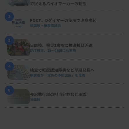
で捉えるバイオマーカーの動態
2
POCT、Dダイマーの使用で注意喚起
日臨技・振興協議会
3
日臨技、被災2病院に検査技師派遣
DVT検診、15～16日にも実施
4
検査で軽度認知障害など早期発見へ
厚労省が「攻めの予防医療」を発表
5
長沢執行部の担当分野など承認
日臨技