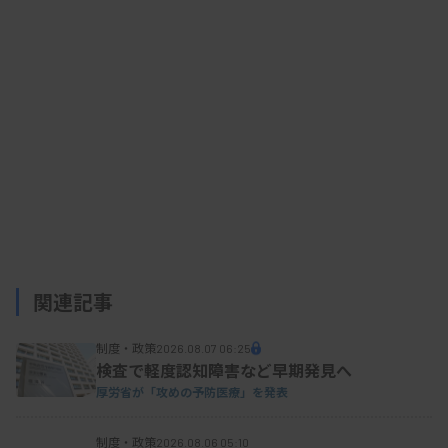
た。会議は非公開で行われ、終了後、横地会長が講
演の内容を本紙に説明した。
横地会長は講演で、臨床検査DXに言及。検査技
師は医師や看護師などから新たなタスクを受け取る
一方、可能な業務はデジタル技術に代替させ、タス
クシフト・シェアを進めていく考えを示した。実現
には検査室への新たな設備投資が必要だとし、田村
氏に対し、健全な病院経営への支援を訴えた。
関連記事
制度・政策
2026.08.07 06:25
検査で軽度認知障害など早期発見へ
厚労省が「攻めの予防医療」を発表
制度・政策
2026.08.06 05:10