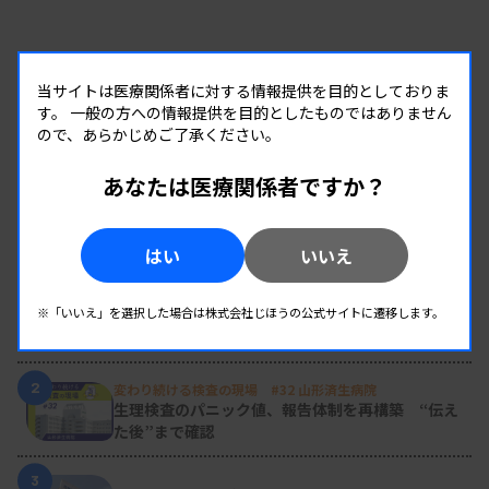
当サイトは医療関係者に対する情報提供を目的としておりま
す。
一般の方への情報提供を目的としたものではありません
ので、あらかじめご了承ください。
あなたは医療関係者ですか？
RANKING
はい
いいえ
人気の記事
1
新人臨床検査技師の歩き方 ［第16回］
※「いいえ」を選択した場合は株式会社じほうの公式サイトに遷移します。
チーム医療の中で信頼される技師
2
変わり続ける検査の現場 #32 山形済生病院
生理検査のパニック値、報告体制を再構築 “伝え
た後”まで確認
3