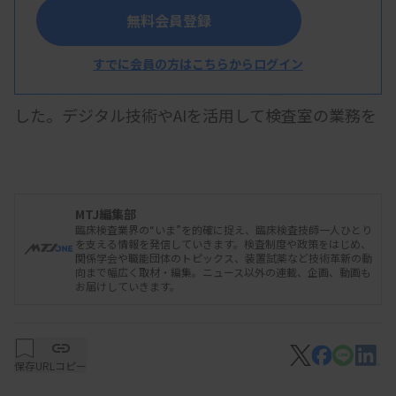
無料会員登録
日本臨床衛生検査技師会の横地常広会長は5月27
日、東京都内のホテルで開かれた社会保障勉強会に
すでに会員の方はこちらからログイン
講師として出席し、改めて「臨床検査DX」を提唱
した。デジタル技術やAIを活用して検査室の業務を
効率化・省力化し、確保した人的リソースをタスク
シフト・シェアに充てる。これにより臨床検査技師
の新たな価値を見いだすとの考えを示した。
MTJ編集部
臨床検査業界の“いま”を的確に捉え、臨床検査技師一人ひとり
を支える情報を発信していきます。検査制度や政策をはじめ、
関係学会や職能団体のトピックス、装置試薬など技術革新の動
社会保障勉強会は、自民党の田村憲久元厚生労働
向まで幅広く取材・編集。ニュース以外の連載、企画、動画も
お届けしていきます。
相が主催し、日本医師会など医療関係団体の幹部ら
が参加して定期的に開かれている。横地氏が講師と
して出席するのは2回目で、同日は講演後、田村氏
保存
URLコピー
と日本医師会の松本吉郎会長と壇上で意見交換し