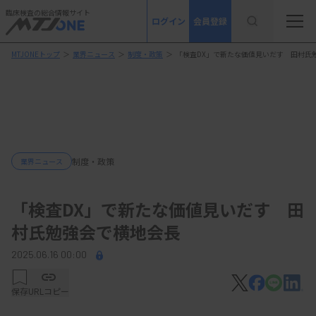
臨床検査の総合情報サイト
ログイン
会員登録
MTJONEトップ
＞
業界ニュース
＞
制度・政策
＞
「検査DX」で新たな価値見いだす 田村氏
制度・政策
業界ニュース
「検査DX」で新たな価値見いだす 田
村氏勉強会で横地会長
2025.06.16 00:00
保存
URLコピー