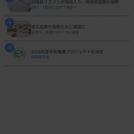
日臨技リエゾンが現地入り、病院検査室を視察
8月8・9両日にはDVT検診へ
4
導入経費や高齢化など課題に
全医共、検査DXテーマに議論
5
2026年度学術推進プロジェクトを決定
検査医学会