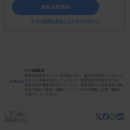
無料会員登録
7月承認簿
すでに会員の方はこちらからログイン
MTJ編集部
臨床検査業界の“いま”を的確に捉え、臨床検査技師一人ひとり
を支える情報を発信していきます。検査制度や政策をはじめ、
関係学会や職能団体のトピックス、装置試薬など技術革新の動
向まで幅広く取材・編集。ニュース以外の連載、企画、動画も
お届けしていきます。
保存
URLコピー