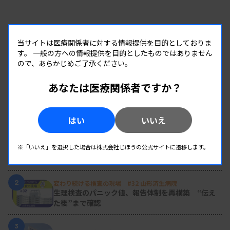
当サイトは医療関係者に対する情報提供を目的としておりま
す。
一般の方への情報提供を目的としたものではありません
ので、あらかじめご了承ください。
あなたは医療関係者ですか？
RANKING
はい
いいえ
人気の記事
1
新人臨床検査技師の歩き方 ［第16回］
※「いいえ」を選択した場合は株式会社じほうの公式サイトに遷移します。
チーム医療の中で信頼される技師
2
変わり続ける検査の現場 #32 山形済生病院
生理検査のパニック値、報告体制を再構築 “伝え
た後”まで確認
3