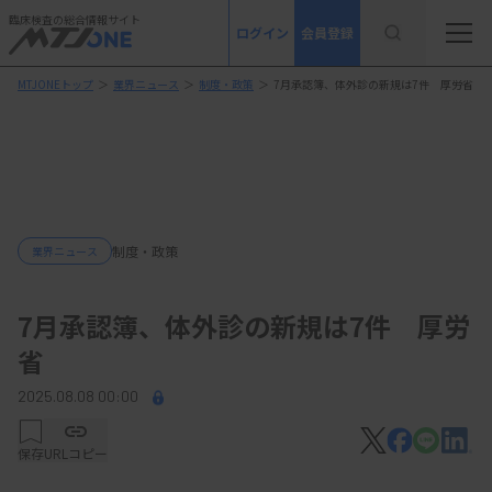
臨床検査の総合情報サイト
ログイン
会員登録
MTJONEトップ
＞
業界ニュース
＞
制度・政策
＞
7月承認簿、体外診の新規は7件 厚労省
制度・政策
業界ニュース
7月承認簿、体外診の新規は7件 厚労
省
2025.08.08 00:00
保存
URLコピー