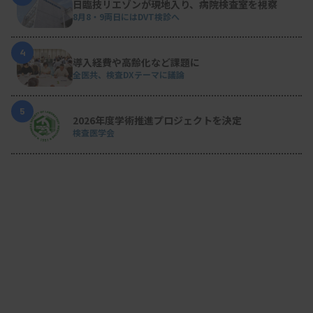
日臨技リエゾンが現地入り、病院検査室を視察
8月8・9両日にはDVT検診へ
4
導入経費や高齢化など課題に
全医共、検査DXテーマに議論
5
2026年度学術推進プロジェクトを決定
検査医学会