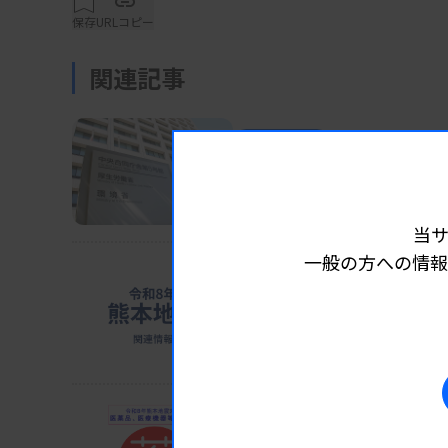
数は76種類で、実施医療機関は449施設。先進
保存
URLコピー
期に比べ3万2987人増となった。
関連記事
先進医療のうち、検査関連技術は16種類。
業界ニュース
制度・政策
2026.08.0
叢検査2」の9131件で、「子宮内細菌叢検査1
検査で軽度認知障害など
（5252件）、「子宮内膜受容能検査2」（14
厚労省が「攻めの予防医療」を発
当
一般の方への情報
生殖医療技術では「タイムラプス撮像法による
業界ニュース
制度・政策
2026.08.0
進医療全体で見ても実施数としては最も多く
ホテル114カ所確保 避難
位を占める。
猛暑懸念、車中泊回避促す
産科領域以外の検査技術では、「ウイルスに
業界ニュース
制度・政策
2026.08.0