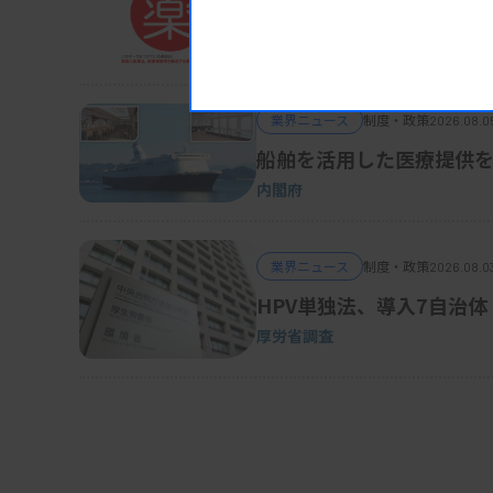
診断（PCR法）」が816件、「細菌または真
被災地の医薬品・医療機
速診断（PCR法）」は165件だった。
熊本地震対応、厚労省が事務連絡
業界ニュース
制度・政策
2026.08.0
資料はこちら
船舶を活用した医療提供を
内閣府
業界ニュース
制度・政策
2026.08.0
HPV単独法、導入7自治体
厚労省調査