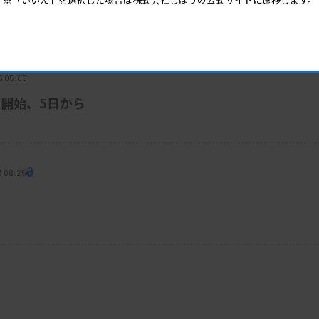
菌に起因する難治性の眼感染疾患に対する迅
器流通で優先給油
5 05:05
開始、5日から
3 06:25