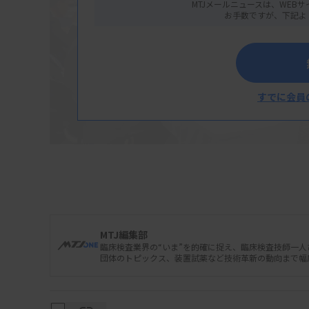
MTJメールニュースは、WEBサ
お手数ですが、下記よ
すでに会員
MTJ編集部
臨床検査業界の“いま”を的確に捉え、臨床検査技師一
団体のトピックス、装置試薬など技術革新の動向まで幅
厚生労働省は1月29日の中医協総会に、保険
について、2023年7月から1年間の実施状況を