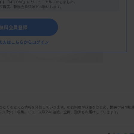
イト「MTJ ONE」にリニューアルいたしました。
り再度、新規会員登録をお願いします。
無料会員登録
の方はこちらからログイン
人ひとりを支える情報を発信していきます。検査制度や政策をはじめ、関係学会や職
広く取材・編集。ニュース以外の連載、企画、動画もお届けしていきます。
診療と併用できる先進医療と患者申出療養
報告した。2024年6月末時点で先進医療技術