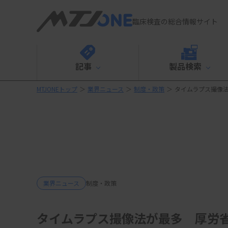
臨床検査の総合情報サイト
記事
製品検索
MTJONEトップ
＞
業界ニュース
＞
制度・政策
＞
タイムラプス撮像
業界ニュース
制度・政策
タイムラプス撮像法が最多 厚労