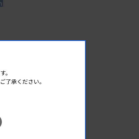
す。
めご了承ください。
EVENT
イベント情報
08.09
2026.
（日）
東部地区 広島県精度管理報告会
主催 :
広島県臨床検査技師会