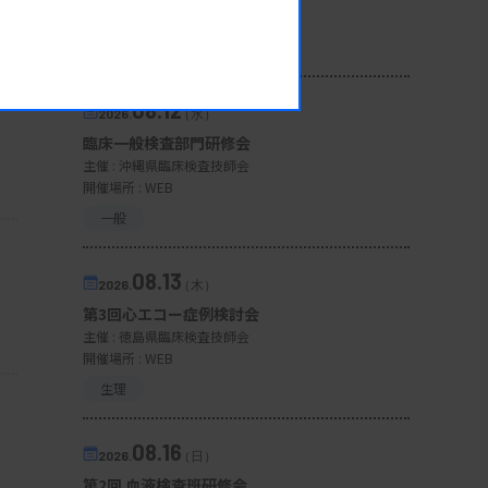
開催場所 : 広島県
管理運営
08.12
2026.
（水）
臨床一般検査部門研修会
主催 :
沖縄県臨床検査技師会
開催場所 : WEB
一般
08.13
2026.
（木）
第3回心エコー症例検討会
主催 :
徳島県臨床検査技師会
開催場所 : WEB
生理
08.16
2026.
（日）
第2回 血液検査班研修会