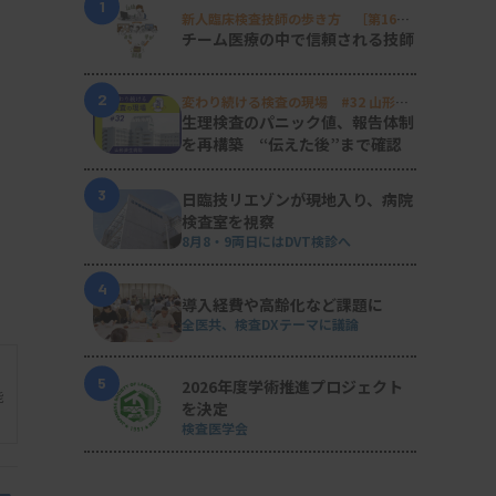
1
新人臨床検査技師の歩き方 ［第16
回］
チーム医療の中で信頼される技師
2
変わり続ける検査の現場 #32 山形済
生病院
生理検査のパニック値、報告体制
を再構築 “伝えた後”まで確認
3
日臨技リエゾンが現地入り、病院
検査室を視察
8月8・9両日にはDVT検診へ
4
導入経費や高齢化など課題に
全医共、検査DXテーマに議論
5
2026年度学術推進プロジェクト
能
を決定
検査医学会