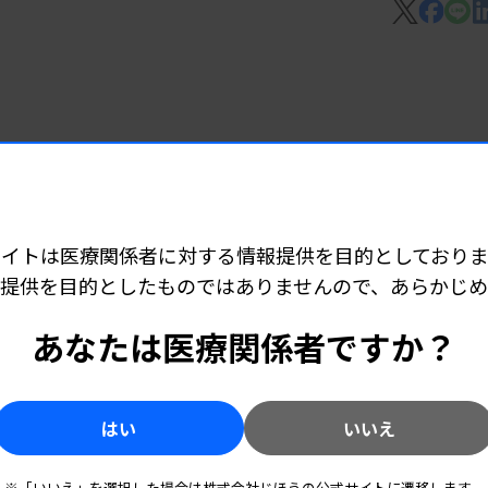
医療を受けた患者は17万7269人で、前年同
最も実施件数が多かったのは「子宮内細菌
7 06:25
」（5935件）、「子宮内膜受容能検査1」
早期発見へ
38件）が続く。
表
サイトは医療関係者に対する情報提供を目的としておりま
提供を目的としたものではありませんので、あらかじ
受精卵・胚培養」（8万9316件）が、先
6 05:10
あなたは医療関係者ですか？
、産科・生殖医療領域の技術が実施件数の上
所140カ所開設
はい
いいえ
起因する難治性の眼感染疾患に対する迅速
5 05:55
※「いいえ」を選択した場合は株式会社じほうの公式サイトに遷移します。