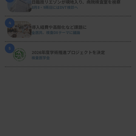
日臨技リエゾンが現地入り、病院検査室を視察
8月8・9両日にはDVT検診へ
4
導入経費や高齢化など課題に
全医共、検査DXテーマに議論
5
2026年度学術推進プロジェクトを決定
検査医学会