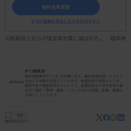
無料会員登録
政府は11月3日、2024年秋の叙勲受章者を発表し
た。元りつりん病院臨床検査部技師長の池田繁信氏
すでに会員の方はこちらからログイン
らが瑞宝双光章に、元九州大学病院臨床検査技師長
の栢森裕三氏らが瑞宝単光章に選ばれた。 臨床検
査関係の受章者（厚生労働省分・文部科学省分）は
次の通り（敬称略）。
MTJ編集部
臨床検査業界の“いま”を的確に捉え、臨床検査技師一人ひとり
〔瑞宝双光章〕
▽池田繁信（元地域医療機能推進機
を支える情報を発信していきます。検査制度や政策をはじめ、
関係学会や職能団体のトピックス、装置試薬など技術革新の動
構りつりん病院臨床検査部技師長・67）▽今井眞澄
向まで幅広く取材・編集。ニュース以外の連載、企画、動画も
お届けしていきます。
（元組合立諏訪中央病院技術部技術部長兼ドック健
診センター副センター長・71）▽古家正道（元国立
病院機構東京医療センター臨床検査技師長・77）▽
保存
URLコピー
芝田好正（元国立病院機構金沢医療センター臨床検