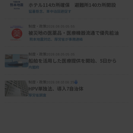
術部臨床検査技師長・70）▽富谷陽子（元秋田大学
ホテル114カ所確保 避難所140カ所開設
医学部附属病院中央検査部臨床検査技師長・61）
猛暑懸念、車中泊回避促す
制度・政策
2026.08.05 05:55
被災地の医薬品・医療機器流通で優先給油
熊本地震対応、厚労省が事務連絡
制度・政策
2026.08.05 05:05
船舶を活用した医療提供を開始、5日から
内閣府
制度・政策
2026.08.03 06:25
HPV単独法、導入7自治体
厚労省調査