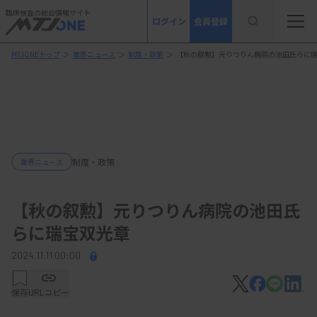
臨床検査の総合情報サイト
ログイン
会員登録
MTJONEトップ
＞
業界ニュース
＞
制度・政策
＞
【秋の叙勲】元りつりん病院の池田氏らに
制度・政策
業界ニュース
【秋の叙勲】元りつりん病院の池田氏
らに瑞宝双光章
2024.11.11 00:00
保存
URLコピー