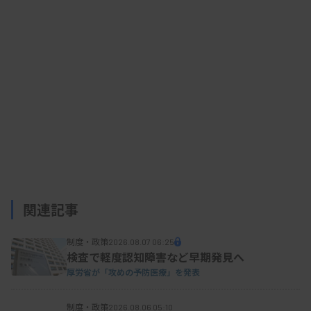
査技師長・78）▽所嘉朗（元愛知県がんセンター中
央病院臨床検査部臨床検査室長・67）▽廣瀬英治
（元国立病院機構熊本医療センター臨床検査技師
長・77）▽本間奈緒美（元小田原市立病院診療部臨
床検査科技師長・66）▽山浦英一（東京都立病院機
構東京都立豊島病院検査科技師長・62）▽山下幸作
（元国立国際医療センター病院臨床検査技師長・
78）▽秋沢宏次（元北海道大学病院医療技術部臨床
検査技師長・65）▽荒井健（元香川大学医学部附属
病院検査部臨床検査技師長・63）▽梅木一美（元宮
関連記事
崎大学医学部附属病院検査部臨床検査技師長・70）
制度・政策
▽古屋智子（元京都府立医科大学附属病院医療技術
2026.08.07 06:25
検査で軽度認知障害など早期発見へ
部臨床検査技術課検査技師長・63）
厚労省が「攻めの予防医療」を発表
〔瑞宝単光章〕
▽栢森裕三（元九州大学病院医療技
制度・政策
2026.08.06 05:10