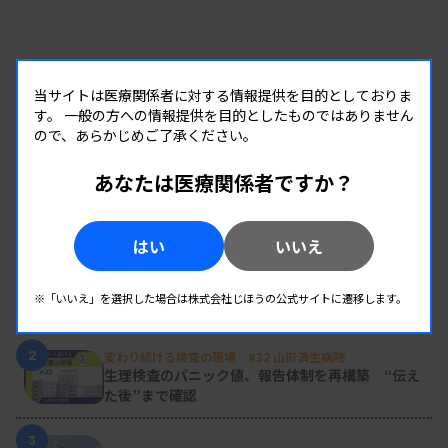
当サイトは医療関係者に対する情報提供を目的としておりま
す。
一般の方への情報提供を目的としたものではありません
ので、あらかじめご了承ください。
あなたは医療関係者ですか？
RANKING
人気の記事
はい
いいえ
1
新人臨床検査技師の歩き方 ［第16回］
※「いいえ」を選択した場合は株式会社じほうの公式サイトに遷移します。
チーム医療の中で信頼される技師
2
変わり続ける検査の現場 #32 山形済生病院
生理検査のパニック値、報告体制を再構築 “伝え
た後”まで確認
3