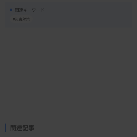
ーム）などを通じて各避難所の衛生状態や避難者の
関連キーワード
健康状態を把握し、感染症リスクの高い避難所を訪
#災害対策
問・支援する。能登半島地震では、現地対策本部に
活動拠点を設け、厚労省や国立国際医療研究センタ
ー（NCGM）などと連携して、現地の感染症対策を
支援。医師や看護師、臨床検査技師ら84人が延べ
160カ所の避難所を訪問し、断水下での手の洗い方
やトイレの管理などを助言した。
事務局はNCGM内に設けた。関連学会やDMAT、
自治体関係者らで組織する運営委員会は年内にも初
会合を開催する。関係組織間の情報共有や連携体
制、派遣・後方支援の体制を平時から整える方針
関連記事
だ。