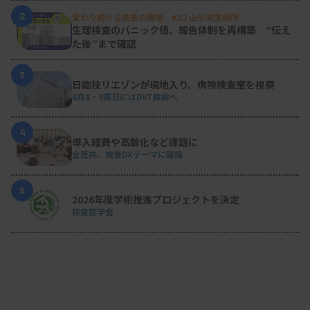
2
変わり続ける検査の現場 #32 山形済生病院
生理検査のパニック値、報告体制を再構築 “伝え
た後”まで確認
3
日臨技リエゾンが現地入り、病院検査室を視察
8月8・9両日にはDVT検診へ
4
導入経費や高齢化など課題に
全医共、検査DXテーマに議論
5
2026年度学術推進プロジェクトを決定
検査医学会