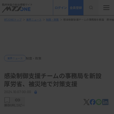
臨床検査の総合情報サイト
ログイン
会員登録
MTJONEトップ
＞
業界ニュース
＞
制度・政策
＞
感染制御支援チームの事務局を新設 厚労
制度・政策
業界ニュース
感染制御支援チームの事務局を新設
厚労省、被災地で対策支援
2024.10.07 00:00
保存
URLコピー