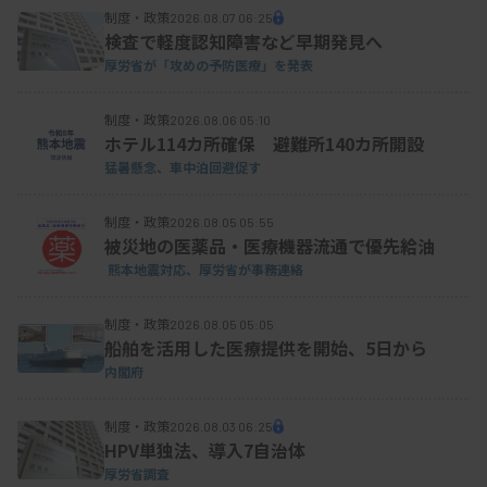
制度・政策
2026.08.07 06:25
検査で軽度認知障害など早期発見へ
厚労省が「攻めの予防医療」を発表
制度・政策
2026.08.06 05:10
ホテル114カ所確保 避難所140カ所開設
猛暑懸念、車中泊回避促す
制度・政策
2026.08.05 05:55
被災地の医薬品・医療機器流通で優先給油
熊本地震対応、厚労省が事務連絡
制度・政策
2026.08.05 05:05
船舶を活用した医療提供を開始、5日から
内閣府
制度・政策
2026.08.03 06:25
HPV単独法、導入7自治体
厚労省調査