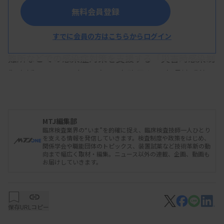
無料会員登録
すでに会員の方はこちらからログイン
厚生労働省は10月1日、大規模災害の発生時に避
難所などでの感染症対策を支援する「災害時感染制
御支援チーム」（DICT）の事務局を日本環境感染
学会と連携して同日付で設置したと発表した。
MTJ編集部
同学会によるとDICTは、学会内の常設委員会と
臨床検査業界の“いま”を的確に捉え、臨床検査技師一人ひとり
を支える情報を発信していきます。検査制度や政策をはじめ、
して2016年に発足。現在、委員会委員15人、研修
関係学会や職能団体のトピックス、装置試薬など技術革新の動
向まで幅広く取材・編集。ニュース以外の連載、企画、動画も
を修了した約700人が登録している。また企業15社
お届けしていきます。
が協力している。
保存
URLコピー
DICTは、DMATやJMAT（日本医師会災害医療チ