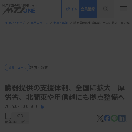
臨床検査の総合情報サイト
ログイン
会員登録
MTJONEトップ
＞
業界ニュース
＞
制度・政策
＞
臓器提供の支援体制、全国に拡大 厚労省
制度・政策
業界ニュース
臓器提供の支援体制、全国に拡大 厚
労省、北関東や甲信越にも拠点整備へ
2024.09.30 00:00
保存
URLコピー