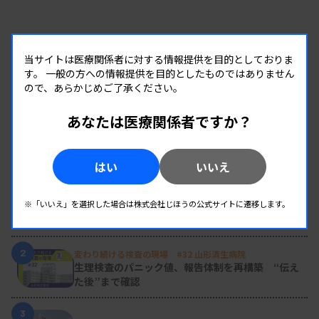
・移植実施施設ごとの臓器移植の実施状況や移植結
果等を見える化
当サイトは医療関係者に対する情報提供を目的としておりま
す。
一般の方への情報提供を目的としたものではありません
資料はこちら
ので、あらかじめご了承ください。
あなたは医療関係者ですか？
RANKING
はい
いいえ
人気の記事
1
新人臨床検査技師の歩き方 ［第16回］
※「いいえ」を選択した場合は株式会社じほうの公式サイトに遷移します。
チーム医療の中で信頼される技師
2
変わり続ける検査の現場 #32 山形済生病院
生理検査のパニック値、報告体制を再構築 “伝え
た後”まで確認
3