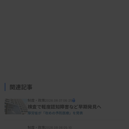
厚労省が整備を進める拠点施設は2024年度時点
で全国25カ所（連携施設は214施設）にまで拡大。
25年度は空白地域である北関東や甲信越、日本海
側、人口の多い大阪府に拠点病院を設置する計画
だ。
移植臓器を斡旋する日本臓器移植ネットワーク
関連記事
（JOT）で、家族への説明や同意取得などに当たる
コーディネーター（27人、9月1日時点）をその都
制度・政策
2026.08.07 06:25
度、各地の臓器提供施設に派遣している現状を見直
検査で軽度認知障害など早期発見へ
す案も示した。施設に所属している看護師や臨床検
厚労省が「攻めの予防医療」を発表
査技師などの院内ドナーコーディネーター（全国で
制度・政策
2026.08.06 05:10