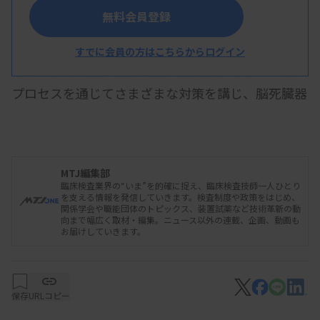
無料会員登録
厚生労働省は9月18日、脳死下での臓器提供の増
加に対応するための見直し案を臓器移植委員会に示
すでに会員の方はこちらからログイン
した。脳死判定や臓器斡旋、臓器提供などの一連の
プロセスを通じてさまざまな対策を講じ、脳死臓器
提供の増加につなげる。脳死判定や終末期対応に不
慣れな医療機関を支援する拠点施設を拡充し、空白
地域である北関東や甲信越に設置する計画を示し
MTJ編集部
た。
臨床検査業界の“いま”を的確に捉え、臨床検査技師一人ひとり
を支える情報を発信していきます。検査制度や政策をはじめ、
関係学会や職能団体のトピックス、装置試薬など技術革新の動
向まで幅広く取材・編集。ニュース以外の連載、企画、動画も
お届けしていきます。
拠点施設は、終末期医療や法的脳死判定などで連
携施設を支援する。脳死判定ができる医師や脳波測
定ができる臨床検査技師が常勤していることなどが
保存
URLコピー
要件となっている。