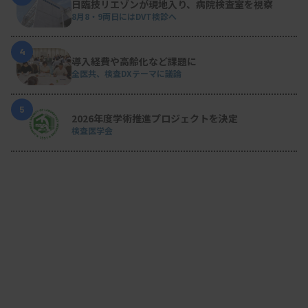
日臨技リエゾンが現地入り、病院検査室を視察
8月8・9両日にはDVT検診へ
4
導入経費や高齢化など課題に
全医共、検査DXテーマに議論
5
2026年度学術推進プロジェクトを決定
検査医学会