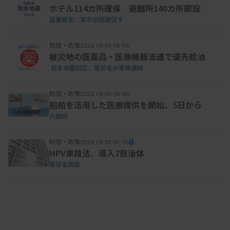
約3000人）にJOTが関連業務を委嘱し、ドナー家族
ホテル114カ所確保 避難所140カ所開設
に迅速に対応できる地域密着型の斡旋体制を整え
猛暑懸念、車中泊回避促す
る。
制度・政策
2026.08.05 05:55
被災地の医薬品・医療機器流通で優先給油
熊本地震対応、厚労省が事務連絡
【厚労省が提案した臓器移植医療の見直し案】
制度・政策
2026.08.05 05:05
・空白地域（北関東、甲信越）に拠点施設を設置し
船舶を活用した医療提供を開始、5日から
支援
内閣府
・臓器斡旋機関を複数化し、各地域で同時並行で説
制度・政策
2026.08.03 06:25
明等の対応を行う
HPV単独法、導入7自治体
厚労省調査
・家族に説明するコーディネーターの増員
・レシピエント選択基準等の精緻化
・レシピエントの登録移植施設の複数化