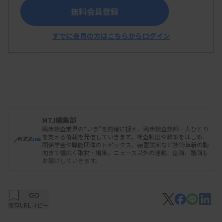
ルス IgG抗体」について、血清中のアスペルギルス
無料会員登録
IgG抗体の検出（アスペルギルス感染の診断の補
助）で保険適用することを了承した。8月に収載す
すでに会員の方はこちらからログイン
る予定。
保険適用は、慢性進行性肺アスペルギルス症また
はアレルギー性気管支肺アスペルギルス症が疑われ
る患者に対してELISA法（定量）で測定した場合に
MTJ編集部
臨床検査業界の“いま”を的確に捉え、臨床検査技師一人ひとり
算定できる。保険適用区分は「E3」（新項目）。
を支える情報を発信していきます。検査制度や政策をはじめ、
関係学会や職能団体のトピックス、装置試薬など技術革新の動
保険点数は、「D012 感染症免疫学的検査
向まで幅広く取材・編集。ニュース以外の連載、企画、動画も
お届けしていきます。
42（1→3）-β-D-グルカン」の所定点数（195点）
の2回分となる390点を準用した。
保存
URLコピー