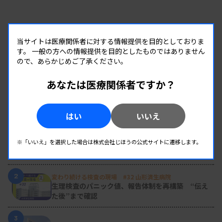
当サイトは医療関係者に対する情報提供を目的としておりま
す。
一般の方への情報提供を目的としたものではありません
ので、あらかじめご了承ください。
あなたは医療関係者ですか？
RANKING
はい
いいえ
人気の記事
1
新人臨床検査技師の歩き方 ［第16回］
※「いいえ」を選択した場合は株式会社じほうの公式サイトに遷移します。
チーム医療の中で信頼される技師
2
変わり続ける検査の現場 #32 山形済生病院
生理検査のパニック値、報告体制を再構築 “伝え
た後”まで確認
3