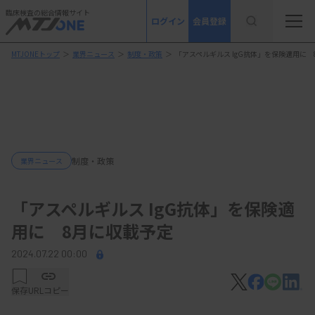
臨床検査の総合情報サイト
ログイン
会員登録
MTJONEトップ
＞
業界ニュース
＞
制度・政策
＞
「アスペルギルス IgG抗体」を保険適用に
制度・政策
業界ニュース
「アスペルギルス IgG抗体」を保険適
用に 8月に収載予定
2024.07.22 00:00
保存
URLコピー