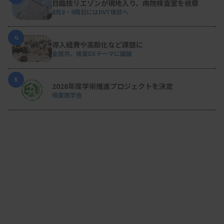
日臨技リエゾンが現地入り、病院検査室を視察
8月8・9両日にはDVT検診へ
4
導入経費や高齢化など課題に
全医共、検査DXテーマに議論
5
2026年度学術推進プロジェクトを決定
検査医学会