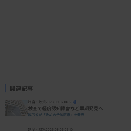
同検査については、慢性肺アスペルギルス症など
に対する陽性率が、アスペルギルス沈降抗体検査に
比べて高いなどの有効性が性能比較で明らかになっ
ている。
資料はこちら
関連記事
制度・政策
2026.08.07 06:25
検査で軽度認知障害など早期発見へ
厚労省が「攻めの予防医療」を発表
制度・政策
2026.08.06 05:10