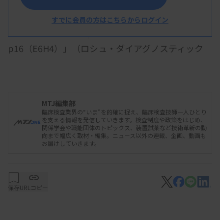
厚生労働省はこのほど、6月分の承認簿を公表し
た。体外診断用医薬品の新規承認は、p16タンパク
すでに会員の方はこちらからログイン
キット「ベンタナ OptiView CINtec
p16（E6H4）」（ロシュ・ダイアグノスティック
ス、6日付）、マイコプラズマジェニタリウム核酸
キット「アプティマ Mycoplasma genitalium」
（ホロジックジャパン、27日付）など5件だった。
MTJ編集部
臨床検査業界の“いま”を的確に捉え、臨床検査技師一人ひとり
を支える情報を発信していきます。検査制度や政策をはじめ、
関係学会や職能団体のトピックス、装置試薬など技術革新の動
医療機器の新規承認では、心臓カテーテル用検査
向まで幅広く取材・編集。ニュース以外の連載、企画、動画も
お届けしていきます。
装置「Fidelaモニタ」（Opsens Inc.、18日付）、
多機能心電計「カーディマックス FCP-9900Aiシス
テム」（フクダ電子、19日付）などが承認されてい
保存
URLコピー
る。