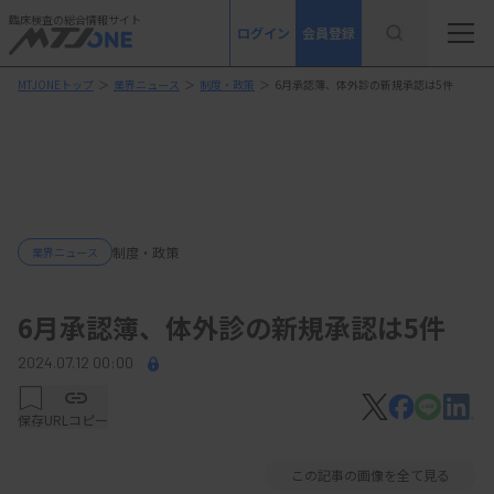
臨床検査の総合情報サイト
ログイン
会員登録
MTJONEトップ
＞
業界ニュース
＞
制度・政策
＞
6月承認簿、体外診の新規承認は5件
制度・政策
業界ニュース
6月承認簿、体外診の新規承認は5件
2024.07.12 00:00
保存
URLコピー
この記事の画像を全て見る