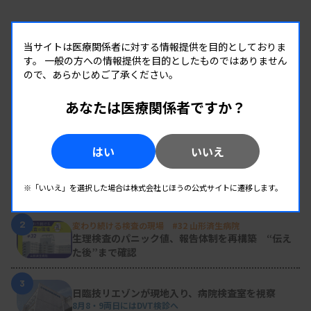
当サイトは医療関係者に対する情報提供を目的としておりま
す。
一般の方への情報提供を目的としたものではありません
ので、あらかじめご了承ください。
あなたは医療関係者ですか？
RANKING
人気の記事
はい
いいえ
1
新人臨床検査技師の歩き方 ［第16回］
チーム医療の中で信頼される技師
※「いいえ」を選択した場合は株式会社じほうの公式サイトに遷移します。
2
変わり続ける検査の現場 #32 山形済生病院
生理検査のパニック値、報告体制を再構築 “伝え
た後”まで確認
3
日臨技リエゾンが現地入り、病院検査室を視察
8月8・9両日にはDVT検診へ