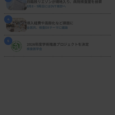
日臨技リエゾンが現地入り、病院検査室を視察
8月8・9両日にはDVT検診へ
4
導入経費や高齢化など課題に
全医共、検査DXテーマに議論
5
2026年度学術推進プロジェクトを決定
検査医学会