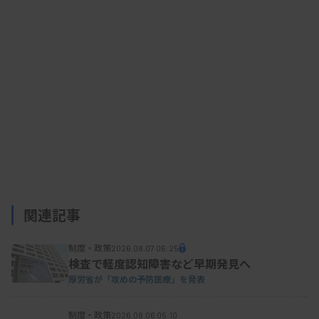
このため厚労省は今年4月、危険性や有害性が確
認されている全約2900物質を対象とする規制に変
更。事業者自らがリスクアセスメントをして、化学
物質の暴露を最小限にする措置などを行うことにな
った。事業場ごとに化学物質管理者を選任する。洗
浄剤を使う店舗や美容院なども広く規制対象となっ
たことから、強調月間を創設し、化学物質規制を広
く浸透させる取り組みとする。
関連記事
制度・政策
2026.08.07 06:25
資料はこちら
検査で軽度認知障害など早期発見へ
厚労省が「攻めの予防医療」を発表
制度・政策
2026.08.06 05:10