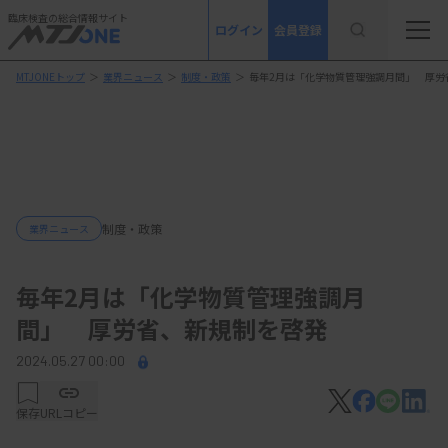
臨床検査の総合情報サイト
ログイン
会員登録
MTJONEトップ
＞
業界ニュース
＞
制度・政策
＞
毎年2月は「化学物質管理強調月間」 厚労
制度・政策
業界ニュース
毎年2月は「化学物質管理強調月
間」 厚労省、新規制を啓発
2024.05.27 00:00
保存
URLコピー