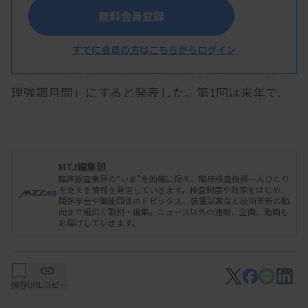
無料会員登録
4月から新たな化学物質規制が始まったのを受け
すでに会員の方はこちらからログイン
て厚生労働省はこのほど、毎年2月を「化学物質管
理強調月間」にすると発表した。第1回は来年で、
広報資料を配布したり事業者間で情報交換するため
のワークショップを開いたりして、化学物質管理の
意識啓発などを行う。
MTJ編集部
臨床検査業界の“いま”を的確に捉え、臨床検査技師一人ひとり
を支える情報を発信していきます。検査制度や政策をはじめ、
関係学会や職能団体のトピックス、装置試薬など技術革新の動
厚労省によると、化学物質による労働災害は年約
向まで幅広く取材・編集。ニュース以外の連載、企画、動画も
お届けしていきます。
500件発生している。製造業が46％を占めるが、建
設業や小売店、飲食店なども多い。また個別規制の
対象外の化学物質による労災が全体の8割となり、
保存
URLコピー
個別規制だけでは労災が減らない状況という。