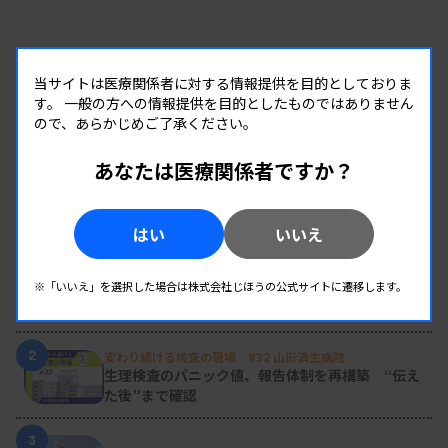
当サイトは医療関係者に対する情報提供を目的としておりま
す。
一般の方への情報提供を目的としたものではありません
ので、あらかじめご了承ください。
あなたは医療関係者ですか？
RANKING
はい
いいえ
人気の記事
1
新人臨床検査技師の歩き方 ［第16回］
※「いいえ」を選択した場合は株式会社じほうの公式サイトに遷移します。
チーム医療の中で信頼される技師
2
変わり続ける検査の現場 #32 山形済生病院
生理検査のパニック値、報告体制を再構築 “伝え
た後”まで確認
3