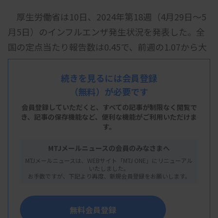
厚生労働省は10日、2024年第18週（4月29日～5
月5日）のインフルエンザ発生状況を発表した。全
国の定点当たり報告数は0.45で、前週の1.07から大
きく減少した。総報告数は2199人で、前週から約
3000人減った。
続きを見るには会員登録
（無料）が必要です
会員登録していただくと、すべての記事が制限なく閲覧で
定点当たり報告数を都道府県別に見ると、沖縄の
き、
記事の保存機能など、便利な機能がご利用いただけま
す。
2.26が最多。山形1.53、秋田1.33と続いた。
MTJメールニュースの会員のみなさまへ
MTJメールニュースは、WEBサイト「MTJ ONE」にリニューアル
いたしました。
資料はこちら
お手数ですが、下記より再度、新規会員登録をお願いします。
無料会員登録