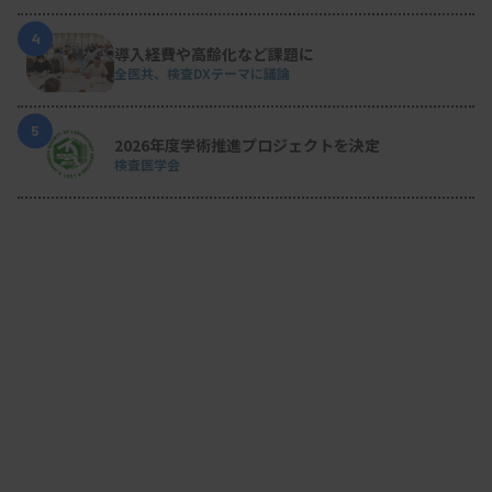
4
導入経費や高齢化など課題に
全医共、検査DXテーマに議論
5
2026年度学術推進プロジェクトを決定
検査医学会