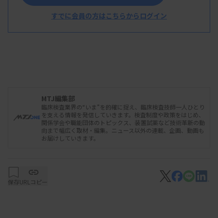
すでに会員の方はこちらからログイン
MTJ編集部
臨床検査業界の“いま”を的確に捉え、臨床検査技師一人ひとり
を支える情報を発信していきます。検査制度や政策をはじめ、
関係学会や職能団体のトピックス、装置試薬など技術革新の動
向まで幅広く取材・編集。ニュース以外の連載、企画、動画も
お届けしていきます。
保存
URLコピー