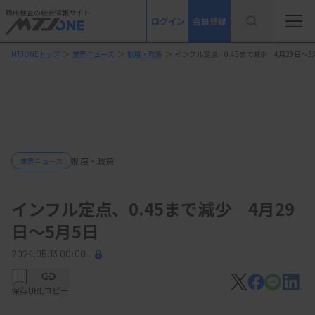
臨床検査の総合情報サイト
ログイン
会員登録
MTJONEトップ
＞
業界ニュース
＞
制度・政策
＞
インフル定点、0.45まで減少 4月29日～5
制度・政策
業界ニュース
インフル定点、0.45まで減少 4月29
日～5月5日
2024.05.13 00:00
保存
URLコピー