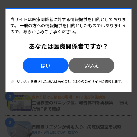
当サイトは医療関係者に対する情報提供を目的としておりま
す。
一般の方への情報提供を目的としたものではありません
ので、あらかじめご了承ください。
あなたは医療関係者ですか？
RANKING
人気の記事
はい
いいえ
1
新人臨床検査技師の歩き方 ［第16回］
チーム医療の中で信頼される技師
※「いいえ」を選択した場合は株式会社じほうの公式サイトに遷移します。
2
変わり続ける検査の現場 #32 山形済生病院
生理検査のパニック値、報告体制を再構築 “伝え
た後”まで確認
3
日臨技リエゾンが現地入り、病院検査室を視察
8月8・9両日にはDVT検診へ