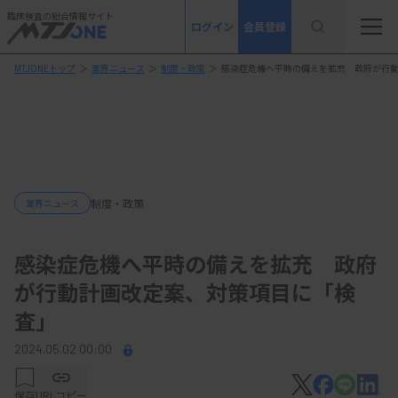
臨床検査の総合情報サイト
ログイン
会員登録
MTJONEトップ
＞
業界ニュース
＞
制度・政策
＞
感染症危機へ平時の備えを拡充 政府が行
制度・政策
業界ニュース
感染症危機へ平時の備えを拡充 政府
が行動計画改定案、対策項目に「検
査」
2024.05.02 00:00
保存
URLコピー