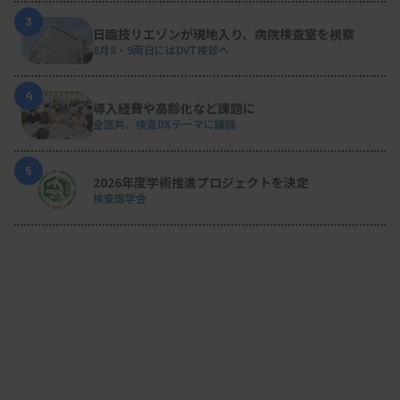
3
日臨技リエゾンが現地入り、病院検査室を視察
8月8・9両日にはDVT検診へ
4
導入経費や高齢化など課題に
全医共、検査DXテーマに議論
5
2026年度学術推進プロジェクトを決定
検査医学会