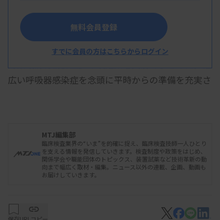
無料会員登録
政府の新型インフルエンザ等対策推進会議は4月
24日、感染症危機に備えた「新型インフルエンザ等
すでに会員の方はこちらからログイン
対策政府行動計画」の改定案を大筋でまとめた。幅
広い呼吸器感染症を念頭に平時からの準備を充実さ
せ、感染症危機に迅速に対応できる社会を目指す。
検査については、平時から検査物資や人材を確保
し、有事の際には迅速に検査体制を立ち上げること
MTJ編集部
を盛り込んだ。
臨床検査業界の“いま”を的確に捉え、臨床検査技師一人ひとり
を支える情報を発信していきます。検査制度や政策をはじめ、
関係学会や職能団体のトピックス、装置試薬など技術革新の動
向まで幅広く取材・編集。ニュース以外の連載、企画、動画も
お届けしていきます。
改正案は、新型コロナ対応で課題になった項目を
独立させ、対策項目を現在の6から13項目に拡充。
それぞれ「準備期」「初動期」「対応期」の対応を
保存
URLコピー