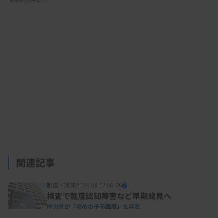
整理した。
「検査」については、PCR検査や抗原検査を念頭
に、「準備期」に精度管理を含む検査体制の整備や
人材育成などを進め、「初動期」には国が国立健康
危機管理研究機構（JIHS） と連携して病原体の検
出手法を確立する。JIHSは試薬開発や検査マニュア
ル作成を行い、検査実施機関の体制強化も支援す
る。
関連記事
「対応期」には、病原体や検査の特性を踏まえて
制度・政策
2026.08.07 06:25
検査実施の方針を柔軟に変更し、社会経済活動の回
検査で軽度認知障害など早期発見へ
復・維持も検査の目的とする。
厚労省が「攻めの予防医療」を発表