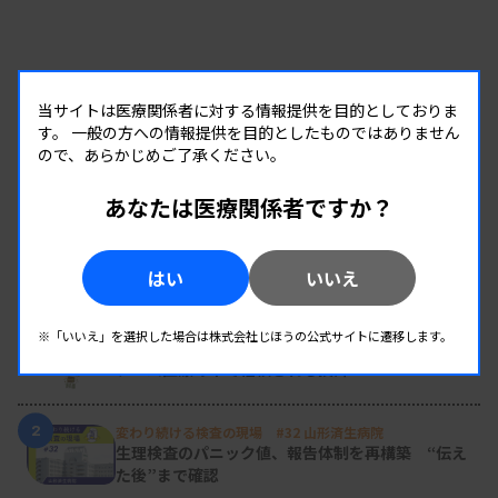
当サイトは医療関係者に対する情報提供を目的としておりま
す。
一般の方への情報提供を目的としたものではありません
ので、あらかじめご了承ください。
あなたは医療関係者ですか？
RANKING
はい
いいえ
人気の記事
※「いいえ」を選択した場合は株式会社じほうの公式サイトに遷移します。
1
新人臨床検査技師の歩き方 ［第16回］
チーム医療の中で信頼される技師
2
変わり続ける検査の現場 #32 山形済生病院
生理検査のパニック値、報告体制を再構築 “伝え
た後”まで確認