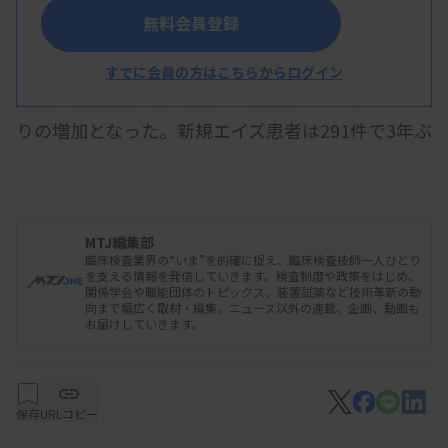
無料会員登録
厚生労働省のエイズ動向委員会は3月26日、2023
年のHIV感染者・エイズ患者の年間新規報告数（速
すでに会員の方はこちらからログイン
報値）を発表した。新規HIV感染者は669件で7年ぶ
りの増加となった。新規エイズ患者は291件で3年ぶ
りに増加に転じた。感染者と患者の合計は7年ぶり
に増加した。
MTJ編集部
臨床検査業界の“いま”を的確に捉え、臨床検査技師一人ひとり
を支える情報を発信していきます。検査制度や政策をはじめ、
保健所などでのHIV抗体検査件数（速報値）は7万
関係学会や職能団体のトピックス、装置試薬など技術革新の動
向まで幅広く取材・編集。ニュース以外の連載、企画、動画も
208件で、自治体が実施する保健所以外での検査件
お届けしていきます。
数は3万5929件。計10万6137件となり、前年より増
加した。
保存
URLコピー