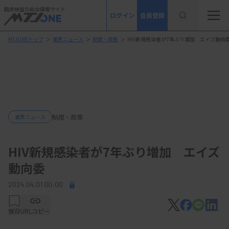
臨床検査の総合情報サイト
ログイン
会員登録
MTJONEトップ
＞
業界ニュース
＞
制度・政策
＞
HIV新規感染者が7年ぶり増加 エイズ動向
制度・政策
業界ニュース
HIV新規感染者が7年ぶり増加 エイズ
動向委
2024.04.01 00:00
保存
URLコピー