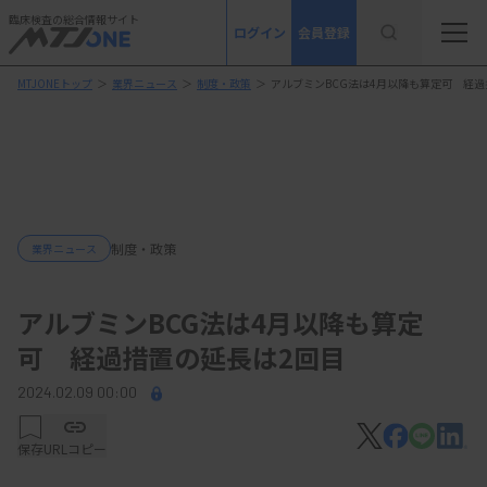
臨床検査の総合情報サイト
ログイン
会員登録
MTJONEトップ
＞
業界ニュース
＞
制度・政策
＞
アルブミンBCG法は4月以降も算定可 経過
制度・政策
業界ニュース
アルブミンBCG法は4月以降も算定
可 経過措置の延長は2回目
2024.02.09 00:00
保存
URLコピー