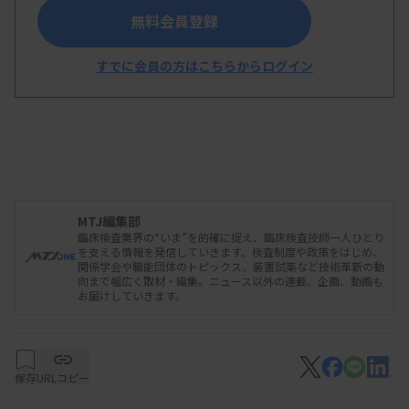
ミンのBCG法によるものの経過措置を延長する方針
無料会員登録
を示した。臨床実態などを踏まえた対応。経過措置
すでに会員の方はこちらからログイン
の延長は2回目となる。
遺伝学検査では、対象疾患に神経線維腫症、アレ
キサンダー病などの指定難病を追加する。また、遺
伝学検査では、患者から1回に採取した検体で複数
MTJ編集部
臨床検査業界の“いま”を的確に捉え、臨床検査技師一人ひとり
の遺伝子疾患検査を実施した場合に、一定点数の加
を支える情報を発信していきます。検査制度や政策をはじめ、
関係学会や職能団体のトピックス、装置試薬など技術革新の動
算を認める。
向まで幅広く取材・編集。ニュース以外の連載、企画、動画も
お届けしていきます。
医療費適正化への対応では、衛生検査所検査料金
保存
URLコピー
調査に基づき、外注検査の実勢価格と保険償還価格