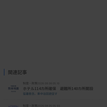
との乖離が大きい検査の評価を見直す。
●抗HLA抗体は算定要件など見直し
抗HLA抗体検査は、医学的に既存抗体陽性が疑わ
れる場合や臓器移植での生着率を上げるため脱感作
療法対象者をスクリーニングできるよう、対象患者
と算定要件の見直しを行う。
関連記事
制度・政策
2026.08.06 05:10
ホテル114カ所確保 避難所140カ所開設
●胚凍結保存管理料の算定上限年数は撤廃
猛暑懸念、車中泊回避促す
制度・政策
2026.08.05 05:55