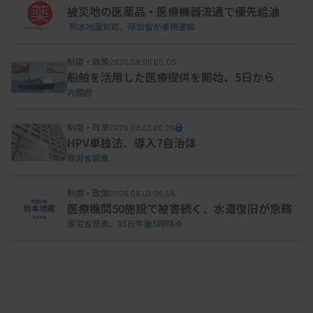
被災地の医薬品・医療機器流通で優先給油
不妊治療の関連では、凍結・融解胚移植のため、
熊本地震対応、厚労省が事務連絡
不妊症患者とそのパートナーから採取した卵子と精
制度・政策
2026.08.05 05:05
子で作成された胚に関する「胚凍結保存管理料」の
船舶を活用した医療提供を開始、5日から
算定要件を変更。これまで凍結保存の開始から起算
内閣府
して「3年を限度」としていた算定上限を撤廃し
制度・政策
た。年1回の算定には変更はない。
2026.08.03 06:25
HPV単独法、導入7自治体
厚労省調査
制度・政策
資料はこちら
2026.08.03 05:55
医療機関50施設で被害続く、水道復旧が急務
厚労省発表、31日午後5時時点