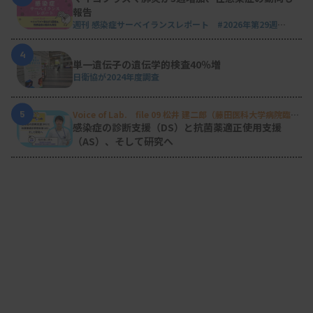
報告
週刊 感染症サーベイランスレポート #2026年第29週
（2026.7.13 - 7.19）
4
単一遺伝子の遺伝学的検査40％増
日衛協が2024年度調査
5
Voice of Lab. file 09 松井 建二郎（藤田医科大学病院臨床
検査部微生物遺伝子検査室
）
感染症の診断支援（DS）と抗菌薬適正使用支援
（AS）、そして研究へ