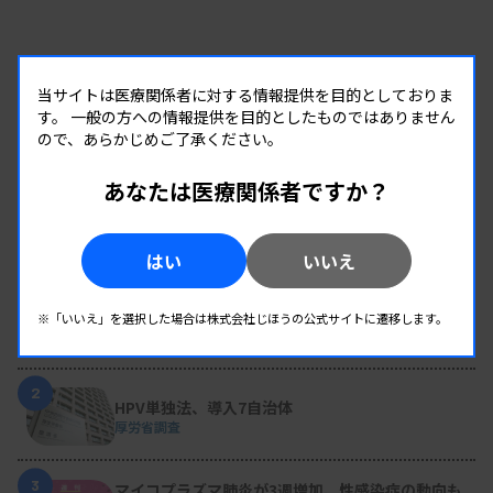
当サイトは医療関係者に対する情報提供を目的としておりま
す。
一般の方への情報提供を目的としたものではありません
ので、あらかじめご了承ください。
あなたは医療関係者ですか？
RANKING
はい
いいえ
人気の記事
1
変わり続ける検査の現場 #32 山形済生病院
※「いいえ」を選択した場合は株式会社じほうの公式サイトに遷移します。
生理検査のパニック値、報告体制を再構築 “伝え
た後”まで確認
2
HPV単独法、導入7自治体
厚労省調査
3
マイコプラズマ肺炎が3週増加、性感染症の動向も