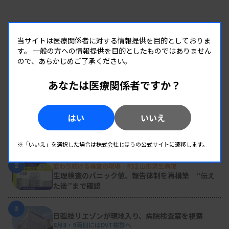
当サイトは医療関係者に対する情報提供を目的としておりま
す。
一般の方への情報提供を目的としたものではありません
ので、あらかじめご了承ください。
あなたは医療関係者ですか？
RANKING
人気の記事
はい
いいえ
1
新人臨床検査技師の歩き方 ［第16回］
チーム医療の中で信頼される技師
※「いいえ」を選択した場合は株式会社じほうの公式サイトに遷移します。
2
変わり続ける検査の現場 #32 山形済生病院
生理検査のパニック値、報告体制を再構築 “伝え
た後”まで確認
3
日臨技リエゾンが現地入り、病院検査室を視察
8月8・9両日にはDVT検診へ