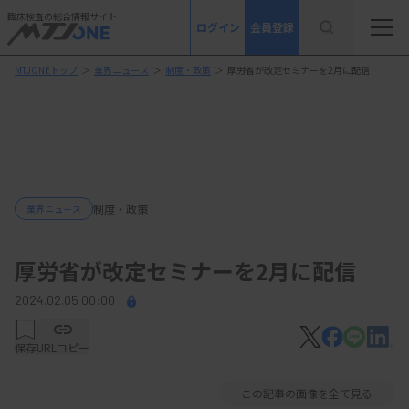
臨床検査の総合情報サイト
ログイン
会員登録
MTJONEトップ
＞
業界ニュース
＞
制度・政策
＞
厚労省が改定セミナーを2月に配信
制度・政策
業界ニュース
厚労省が改定セミナーを2月に配信
2024.02.05 00:00
保存
URLコピー
この記事の画像を全て見る