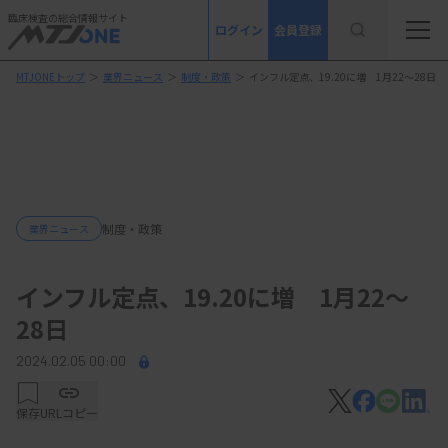
臨床検査の総合情報サイト
ログイン
会員登録
MTJONEトップ
＞
業界ニュース
＞
制度・政策
＞
インフル定点、19.20に増 1月22～28日
制度・政策
業界ニュース
インフル定点、19.20に増 1月22～
28日
2024.02.05 00:00
保存
URLコピー