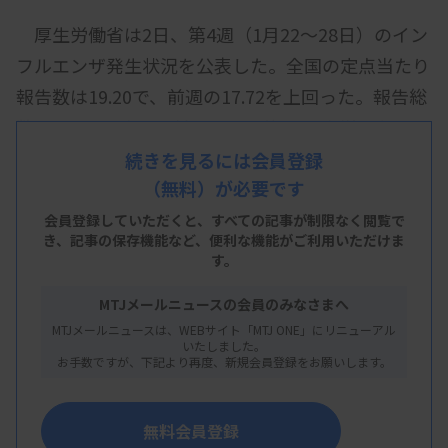
厚生労働省は2日、第4週（1月22～28日）のイン
フルエンザ発生状況を公表した。全国の定点当たり
報告数は19.20で、前週の17.72を上回った。報告総
数は9万4694人で、前週よりも約7000人増えた。
続きを見るには会員登録
（無料）が必要です
都道府県別の定点当たり報告数を見ると、最多は
会員登録していただくと、すべての記事が制限なく閲覧で
き、
記事の保存機能など、便利な機能がご利用いただけま
福岡の34.89。次いで、沖縄31.83、宮崎29.86とな
す。
った。能登半島地震で被災した石川は14.02で、前
MTJメールニュースの会員のみなさまへ
週の13.44から拡大した。
MTJメールニュースは、WEBサイト「MTJ ONE」にリニューアル
いたしました。
お手数ですが、下記より再度、新規会員登録をお願いします。
資料はこちら
無料会員登録