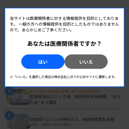
当サイトは医療関係者に対する情報提供を目的としておりま
す。
一般の方への情報提供を目的としたものではありません
ので、あらかじめご了承ください。
あなたは医療関係者ですか？
RANKING
人気の記事
はい
いいえ
1
新人臨床検査技師の歩き方 ［第16回］
チーム医療の中で信頼される技師
※「いいえ」を選択した場合は株式会社じほうの公式サイトに遷移します。
2
変わり続ける検査の現場 #32 山形済生病院
生理検査のパニック値、報告体制を再構築 “伝え
た後”まで確認
3
日臨技リエゾンが現地入り、病院検査室を視察
8月8・9両日にはDVT検診へ