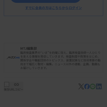
すでに会員の方はこちらからログイン
MTJ編集部
臨床検査業界の“いま”を的確に捉え、臨床検査技師一人ひとり
を支える情報を発信していきます。検査制度や政策をはじめ、
関係学会や職能団体のトピックス、装置試薬など技術革新の動
向まで幅広く取材・編集。ニュース以外の連載、企画、動画も
お届けしていきます。
保存
URLコピー