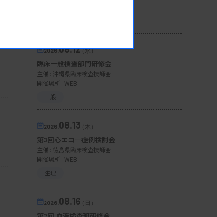
開催場所 : 広島県
管理運営
08.12
2026.
（水）
臨床一般検査部門研修会
主催 :
沖縄県臨床検査技師会
開催場所 : WEB
一般
08.13
2026.
（木）
第3回心エコー症例検討会
主催 :
徳島県臨床検査技師会
開催場所 : WEB
生理
08.16
2026.
（日）
第2回 血液検査班研修会