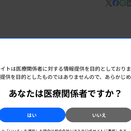
で取得した遺伝子情報などに基づく推奨提案
7 06:25
補助する。Genomedia社（東京都文京
早期発見へ
る先行研究では、模範的な推奨治療との高い
表
いでも同等な推奨治療に関する情報の入手が
サイトは医療関係者に対する情報提供を目的としておりま
提供を目的としたものではありませんので、あらかじ
6 05:10
あなたは医療関係者ですか？
所140カ所開設
情報により大腸ポリープの検出を支援する。
都中央区）が開発中。検査の標準的な前処置である下
はい
いいえ
プを検出できる。単体性能試験と読影試験
査と同程度のポリープの検出精度が確認で
5 05:55
※「いいえ」を選択した場合は株式会社じほうの公式サイトに遷移します。