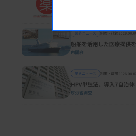
被災地の医薬品・医療機
きたとしている。
熊本地震対応、厚労省が事務連絡
業界ニュース
制度・政策
2026.08.0
船舶を活用した医療提供を
内閣府
業界ニュース
制度・政策
2026.08.0
HPV単独法、導入7自治体
厚労省調査