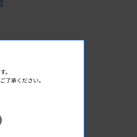
す。
めご了承ください。
EVENT
イベント情報
08.09
2026.
（日）
東部地区 広島県精度管理報告会
主催 :
広島県臨床検査技師会