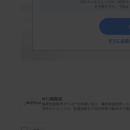
MTJメールニュースは、WEBサ
お手数ですが、下記よ
すでに会員
MTJ編集部
臨床検査業界の“いま”を的確に捉え、臨床検査技師一
団体のトピックス、装置試薬など技術革新の動向まで幅
厚生労働省の医療機器・体外診断薬部会は1月
（SaMD）の優先審査品目に、エキスパートパネ
称）、非侵襲的大腸がんスクリーニングAIシステ