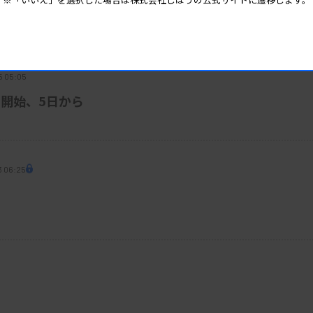
器流通で優先給油
5 05:05
開始、5日から
3 06:25