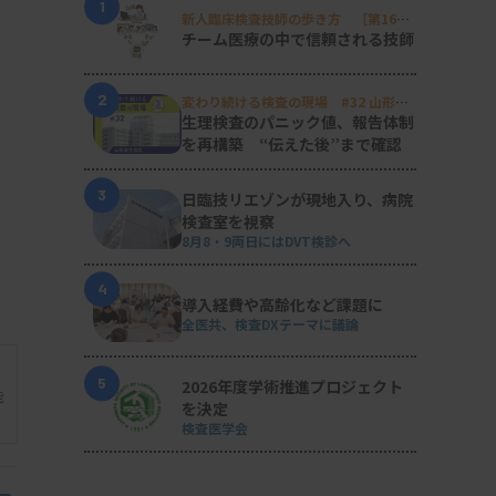
1
新人臨床検査技師の歩き方 ［第16
回］
チーム医療の中で信頼される技師
2
変わり続ける検査の現場 #32 山形済
生病院
生理検査のパニック値、報告体制
を再構築 “伝えた後”まで確認
3
日臨技リエゾンが現地入り、病院
検査室を視察
8月8・9両日にはDVT検診へ
4
導入経費や高齢化など課題に
全医共、検査DXテーマに議論
5
2026年度学術推進プロジェクト
能
を決定
検査医学会