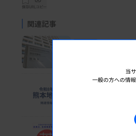
することを了承した。
保存
URLコピー
関連記事
QA Commonsは、がん遺伝子パネル検査
業界ニュース
制度・政策
2026.08.0
とアノテーション情報を提供し、治療法の決定を
検査で軽度認知障害など
区）が開発を進めている。プロトタイプによ
厚労省が「攻めの予防医療」を発
一致率が得られ、エキスパートパネルを経な
当
期待できるという。
一般の方への情報
業界ニュース
制度・政策
2026.08.0
ホテル114カ所確保 避難
AIM4CRCは、大腸CT検査で得られた画像
猛暑懸念、車中泊回避促す
Boston Medical Sciences社（東京
剤による腸管洗浄を行わずにCT検査でポリー
業界ニュース
制度・政策
などの結果では、腸管洗浄を行った大腸CT検
2026.08.0