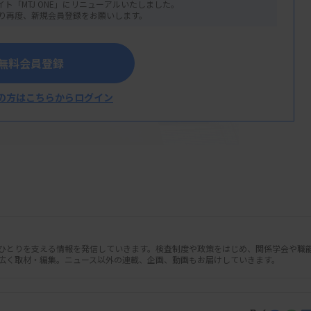
イト「MTJ ONE」にリニューアルいたしました。
り再度、新規会員登録をお願いします。
無料会員登録
の方はこちらからログイン
人ひとりを支える情報を発信していきます。検査制度や政策をはじめ、関係学会や職
広く取材・編集。ニュース以外の連載、企画、動画もお届けしていきます。
15日開かれ、プログラム医療機器
ル支援システム「QA Commons」（仮
ム「AIM4CRC」（同）など3品目を指定