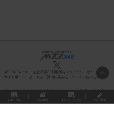
臨床検査の総合情報サイト
MTJ ONEについて
会社概要
利用規約
プライバシーポリシー
サイトポリシー
よくあるご質問
広告掲載について
お問い合わせ
All documents,images and photographs contained in this site belong
to JIHO,Inc.
Use of these documents, images and photographs is
strictly prohibited.Copyright (C) JIHO,Inc.
企画・連載
製品検索
イベント・研修会
検査用語集