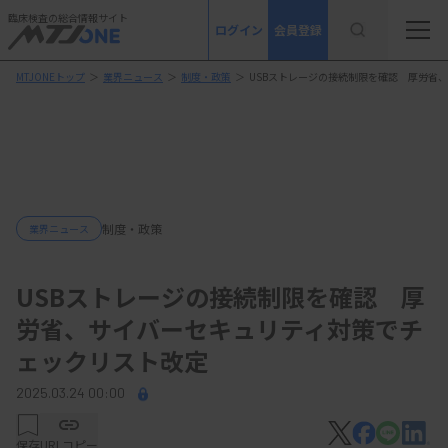
臨床検査の総合情報サイト
ログイン
会員登録
MTJONEトップ
＞
業界ニュース
＞
制度・政策
＞
USBストレージの接続制限を確認 厚労省
制度・政策
業界ニュース
USBストレージの接続制限を確認 厚
労省、サイバーセキュリティ対策でチ
ェックリスト改定
2025.03.24 00:00
保存
URLコピー