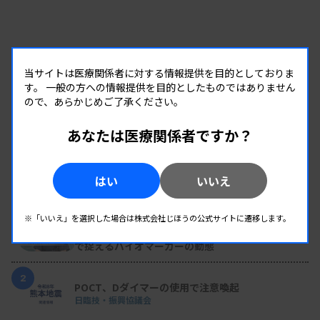
当サイトは医療関係者に対する情報提供を目的としておりま
す。
一般の方への情報提供を目的としたものではありません
ので、あらかじめご了承ください。
あなたは医療関係者ですか？
RANKING
はい
いいえ
人気の記事
1
Up to Date！ 臨床検査エキスパートレビュー # 輸血02
※「いいえ」を選択した場合は株式会社じほうの公式サイトに遷移します。
CAR-T療法後のICANSをどう予測するか——検査値
で捉えるバイオマーカーの動態
2
POCT、Dダイマーの使用で注意喚起
日臨技・振興協議会