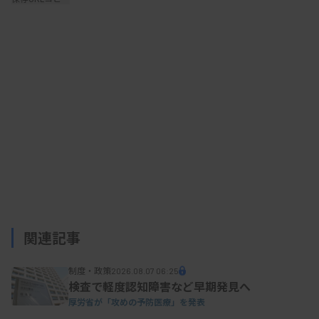
USBストレージなどの外部接続機器の接続制限も
確認する。病院の情報システム部門が管理する記録
媒体以外の読み込みを不能とするなどの対策を想定
する。過去に部門システムのパソコンにUSBストレ
ージ経由でマルウェアが侵入した事例があったため
だ。
資料はこちら
関連記事
制度・政策
2026.08.07 06:25
検査で軽度認知障害など早期発見へ
厚労省が「攻めの予防医療」を発表