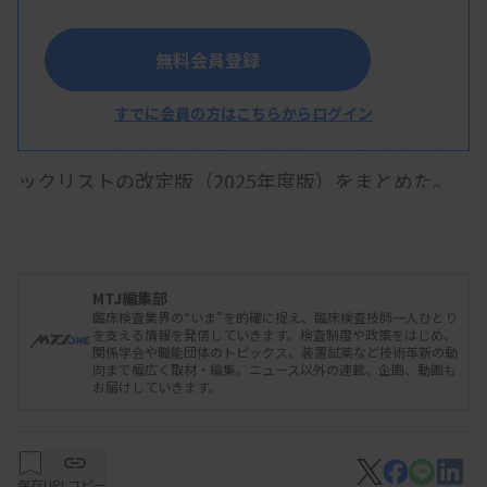
無料会員登録
厚生労働省のワーキンググループは3月13日、医
すでに会員の方はこちらからログイン
療機関のサイバーセキュリティー対策についてチェ
ックリストの改定版（2025年度版）をまとめた。
過去のサイバー攻撃の事例を踏まえ、パスワードを
強固なものにすることや、USBストレージなどに接
続制限を設けていることを新たにリストに加えた。
MTJ編集部
臨床検査業界の“いま”を的確に捉え、臨床検査技師一人ひとり
を支える情報を発信していきます。検査制度や政策をはじめ、
関係学会や職能団体のトピックス、装置試薬など技術革新の動
パスワードについては、英数字や記号を混在させ
向まで幅広く取材・編集。ニュース以外の連載、企画、動画も
お届けしていきます。
た8桁以上とし定期的に変更していること、使い回
しを禁止していることを確認する。
保存
URLコピー