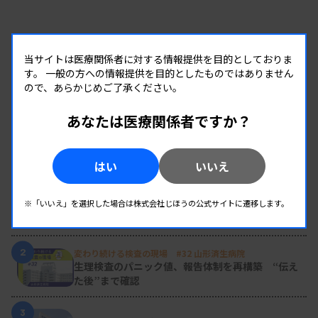
当サイトは医療関係者に対する情報提供を目的としておりま
す。
一般の方への情報提供を目的としたものではありません
ので、あらかじめご了承ください。
あなたは医療関係者ですか？
RANKING
はい
いいえ
人気の記事
1
新人臨床検査技師の歩き方 ［第16回］
※「いいえ」を選択した場合は株式会社じほうの公式サイトに遷移します。
チーム医療の中で信頼される技師
2
変わり続ける検査の現場 #32 山形済生病院
生理検査のパニック値、報告体制を再構築 “伝え
た後”まで確認
3