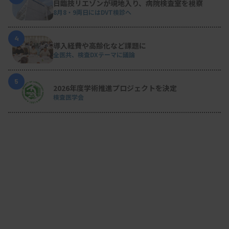
日臨技リエゾンが現地入り、病院検査室を視察
8月8・9両日にはDVT検診へ
4
導入経費や高齢化など課題に
全医共、検査DXテーマに議論
5
2026年度学術推進プロジェクトを決定
検査医学会