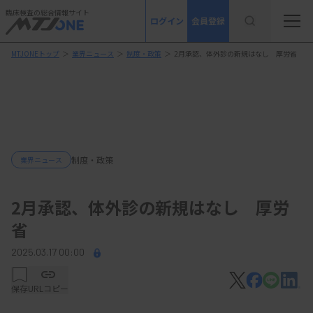
臨床検査の総合情報サイト
ログイン
会員登録
MTJONEトップ
＞
業界ニュース
＞
制度・政策
＞
2月承認、体外診の新規はなし 厚労省
制度・政策
業界ニュース
2月承認、体外診の新規はなし 厚労
省
2025.03.17 00:00
保存
URLコピー