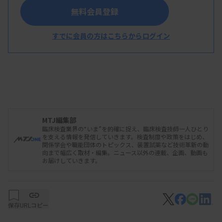
無料会員登録
すでに会員の方はこちらからログイン
MTJ編集部
臨床検査業界の“いま”を的確に捉え、臨床検査技師一人ひとり
を支える情報を発信していきます。検査制度や政策をはじめ、
関係学会や職能団体のトピックス、装置試薬など技術革新の動
向まで幅広く取材・編集。ニュース以外の連載、企画、動画も
お届けしていきます。
保存
URLコピー