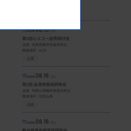
開催場所 : WEB
一般
08.13
2026.
（木）
第3回心エコー症例検討会
主催 :
徳島県臨床検査技師会
開催場所 : WEB
生理
08.16
2026.
（日）
第2回 血液検査班研修会
主催 :
和歌山県臨床検査技師会
開催場所 : 和歌山県
血液
08.16
2026.
（日）
輸血検査中級実技研修会