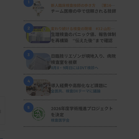
1
新人臨床検査技師の歩き方 ［第16
回］
チーム医療の中で信頼される技師
2
変わり続ける検査の現場 #32 山形済
生病院
生理検査のパニック値、報告体制
を再構築 “伝えた後”まで確認
3
日臨技リエゾンが現地入り、病院
検査室を視察
8月8・9両日にはDVT検診へ
4
導入経費や高齢化など課題に
全医共、検査DXテーマに議論
5
2026年度学術推進プロジェクト
能
を決定
検査医学会