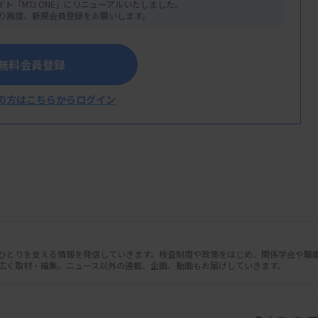
イト「MTJ ONE」にリニューアルいたしました。
り再度、新規会員登録をお願いします。
無料会員登録
の方はこちらからログイン
リング検査」の扱いについて議論した総会
ヘムサイト」が3月に保険収載される見通
機器「ヘムサイト解析プログラム」と体外診
ずれも大塚製薬）の保険適用が2月19日、
載する。
人ひとりを支える情報を発信していきます。検査制度や政策をはじめ、関係学会や職
広く取材・編集。ニュース以外の連載、企画、動画もお届けしていきます。
体腔液を検体として、薬事承認（認証）さ
て包括的なゲノムプロファイルを取得する。