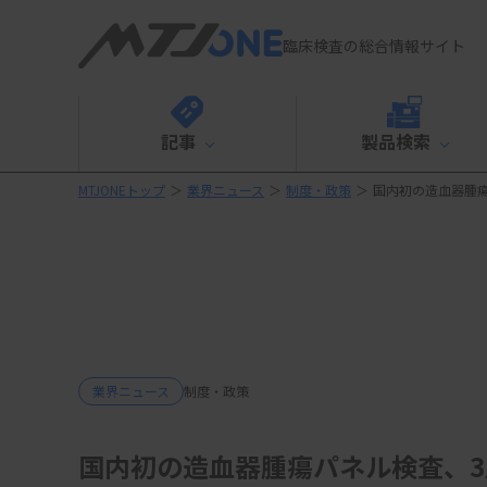
臨床検査の総合情報サイト
記事
製品検索
MTJONEトップ
＞
業界ニュース
＞
制度・政策
＞
国内初の造血器腫
業界ニュース
制度・政策
国内初の造血器腫瘍パネル検査、