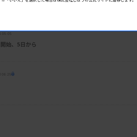
器流通で優先給油
5 05:05
開始、5日から
3 06:25