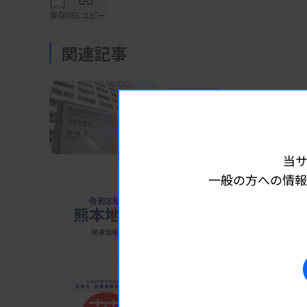
保存
URLコピー
関連記事
対象となる造血器腫瘍は、「原因不明の著し
器腫瘍の種類によって初発あるいは再発時、難
時期は異なる。
業界ニュース
制度・政策
2026.08.0
検査で軽度認知障害など
厚労省が「攻めの予防医療」を発
例えば、急性リンパ性白血病は初発時のみだ
当
だけでなく再発時や難治時にも算定できる。
一般の方への情報
約80％の患者で検出されており、大塚製薬で
業界ニュース
制度・政策
2026.08.0
予測が可能になると期待される」としている
ホテル114カ所確保 避難
猛暑懸念、車中泊回避促す
保険適用区分は、ヘムサイト解析プログラム
ト診断薬が「E3（新項目）」。保険点数は、「D
業界ニュース
制度・政策
2026.08.0