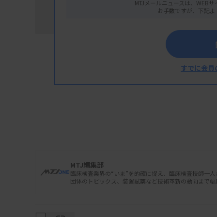
MTJメールニュースは、WEBサ
お手数ですが、下記よ
すでに会員
「造血器腫瘍または類縁疾患ゲノムプロファイ
国内初となる造血器腫瘍遺伝子パネル検査「
しとなった。検査を構成するプログラム医療
断用医薬品の「ヘムサイト診断薬」（申請はい
中医協総会で了承された。3月1日付で保険収
MTJ編集部
臨床検査業界の“いま”を的確に捉え、臨床検査技師一
団体のトピックス、装置試薬など技術革新の動向まで幅
造血器腫瘍の腫瘍細胞、血液、骨髄液または
れている次世代シーケンサー（NGS）を使っ