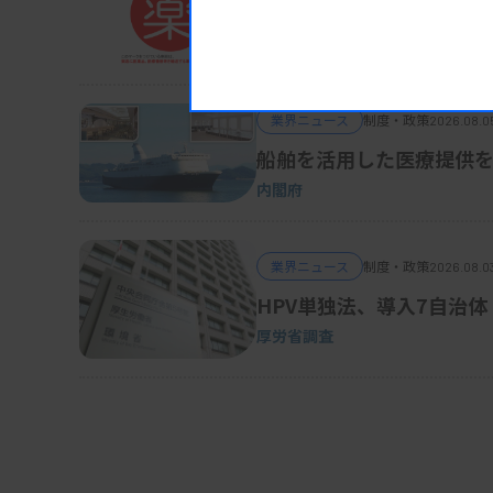
査」の所定点数（4万4000点）を算定する。
被災地の医薬品・医療機
熊本地震対応、厚労省が事務連絡
資料はこちら
業界ニュース
制度・政策
2026.08.0
船舶を活用した医療提供を
内閣府
業界ニュース
制度・政策
2026.08.0
HPV単独法、導入7自治体
厚労省調査