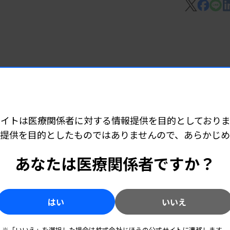
い血球減少」を含めた13種類だが、造血
治時などゲノムプロファイルの取得可能な
7 06:25
早期発見へ
表
け算定可能で、急性骨髄性白血病は初発時
サイトは医療関係者に対する情報提供を目的としておりま
同検査は、臨床的有用性が高い遺伝子異常が
提供を目的としたものではありませんので、あらかじ
は「より効果的な治療法の選択、診断、予後
6 05:10
あなたは医療関係者ですか？
。
所140カ所開設
はい
いいえ
が「C2（新機能・新技術）」、ヘムサイ
006-19 がんゲノムプロファイリング検
5 05:55
※「いいえ」を選択した場合は株式会社じほうの公式サイトに遷移します。