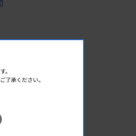
す。
めご了承ください。
EVENT
イベント情報
08.12
2026.
（水）
臨床一般検査部門研修会
主催 :
沖縄県臨床検査技師会