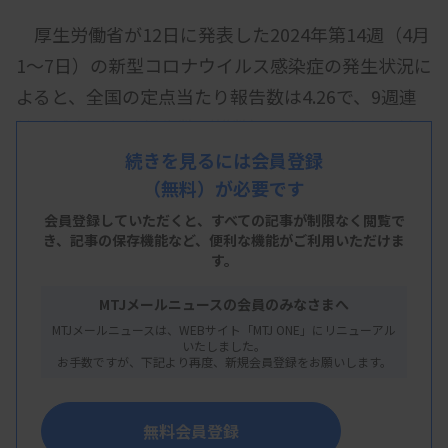
厚生労働省が12日に発表した2024年第14週（4月
1～7日）の新型コロナウイルス感染症の発生状況に
よると、全国の定点当たり報告数は4.26で、9週連
続で減少した。報告数（総数）は2万968人で、前
週から4211人減った。
続きを見るには会員登録
（無料）が必要です
会員登録していただくと、すべての記事が制限なく閲覧で
き、
記事の保存機能など、便利な機能がご利用いただけま
都道府県別の定点当たり報告数は、秋田
す。
（10.83）が最多。次いで宮城（8.96）、岩手
MTJメールニュースの会員のみなさまへ
（8.95）となった。
MTJメールニュースは、WEBサイト「MTJ ONE」にリニューアル
いたしました。
お手数ですが、下記より再度、新規会員登録をお願いします。
基幹定点医療機関（全国約500カ所）の届け出に
無料会員登録
基づく期間中の入院患者は1790人で、前週から減