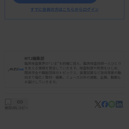
った。
すでに会員の方はこちらからログイン
資料はこちら
MTJ編集部
臨床検査業界の“いま”を的確に捉え、臨床検査技師一人ひとり
を支える情報を発信していきます。検査制度や政策をはじめ、
関係学会や職能団体のトピックス、装置試薬など技術革新の動
向まで幅広く取材・編集。ニュース以外の連載、企画、動画も
お届けしていきます。
保存
URLコピー