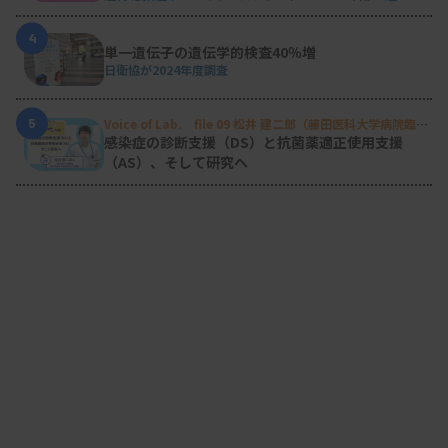
（2026.7.13 - 7.19）
4
単一遺伝子の遺伝学的検査40％増
日衛協が2024年度調査
5
Voice of Lab. file 09 松井 建二郎（藤田医科大学病院臨床
検査部微生物遺伝子検査室
）
感染症の診断支援（DS）と抗菌薬適正使用支援
（AS）、そして研究へ