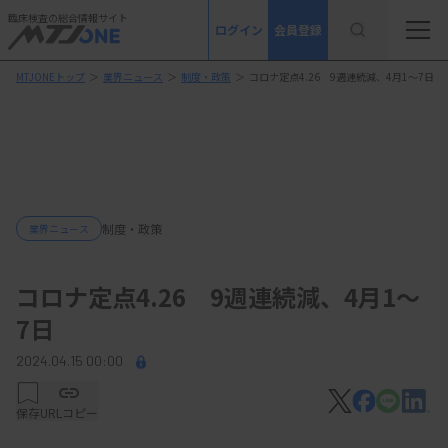
臨床検査の総合情報サイト
ログイン
会員登録
MTJONEトップ
＞
業界ニュース
＞
制度・政策
＞
コロナ定点4.26 9週連続減、4月1～7日
制度・政策
業界ニュース
コロナ定点4.26 9週連続減、4月1～
7日
2024.04.15 00:00
保存
URLコピー