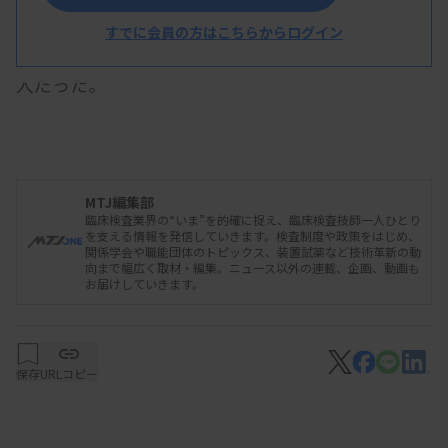
基づく期間中の入院患者数は2770人で、前週より
すでに会員の方はこちらからログイン
減った。ICU入室は141人、人工呼吸器の利用は60
人だった。
資料はこちら
MTJ編集部
臨床検査業界の“いま”を的確に捉え、臨床検査技師一人ひとり
を支える情報を発信していきます。検査制度や政策をはじめ、
関係学会や職能団体のトピックス、装置試薬など技術革新の動
向まで幅広く取材・編集。ニュース以外の連載、企画、動画も
お届けしていきます。
保存
URLコピー