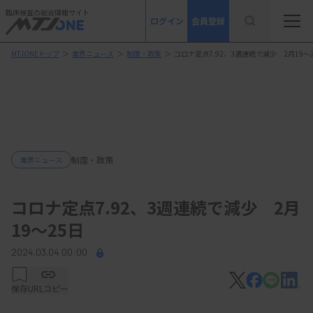
臨床検査の総合情報サイト
ログイン
会員登録
MTJONEトップ
＞
業界ニュース
＞
制度・政策
＞
コロナ定点7.92、3週連続で減少 2月19～
制度・政策
業界ニュース
コロナ定点7.92、3週連続で減少 2月
19～25日
2024.03.04 00:00
保存
URLコピー