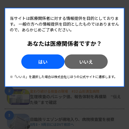
当サイトは医療関係者に対する情報提供を目的としておりま
す。
一般の方への情報提供を目的としたものではありません
ので、あらかじめご了承ください。
あなたは医療関係者ですか？
RANKING
人気の記事
はい
いいえ
1
新人臨床検査技師の歩き方 ［第16回］
チーム医療の中で信頼される技師
※「いいえ」を選択した場合は株式会社じほうの公式サイトに遷移します。
2
変わり続ける検査の現場 #32 山形済生病院
生理検査のパニック値、報告体制を再構築 “伝え
た後”まで確認
3
日臨技リエゾンが現地入り、病院検査室を視察
8月8・9両日にはDVT検診へ