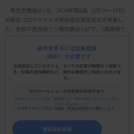
厚生労働省は1日、2024年第8週（2月19～25日）
の新型コロナウイルス感染症の発生状況を発表し
た。全国の定点当たり報告数は7.92で、3週連続で
減少した。報告数（総数）は3万9124人で、前週よ
りも約1万人減少した。
続きを見るには会員登録
（無料）が必要です
会員登録していただくと、すべての記事が制限なく閲覧で
き、
記事の保存機能など、便利な機能がご利用いただけま
都道府県別の定点当たり報告数は、宮城
す。
（12.03）、茨城（11.70）、岩手（11.57）の順に
MTJメールニュースの会員のみなさまへ
多かった。能登半島地震で大きな被害を受けた石川
MTJメールニュースは、WEBサイト「MTJ ONE」にリニューアル
は11.08で、前週より減少した。
いたしました。
お手数ですが、下記より再度、新規会員登録をお願いします。
無料会員登録
基幹定点医療機関（全国約500カ所）の届け出に