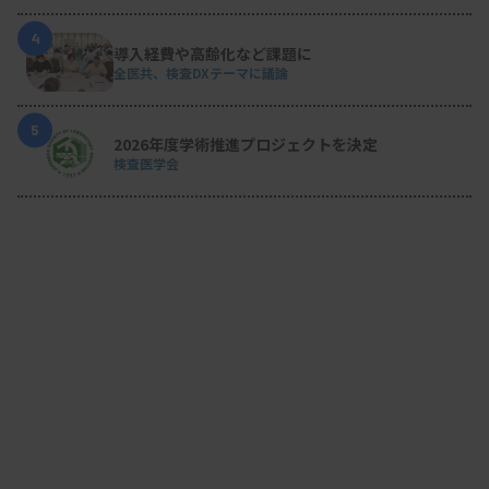
4
導入経費や高齢化など課題に
全医共、検査DXテーマに議論
5
2026年度学術推進プロジェクトを決定
検査医学会