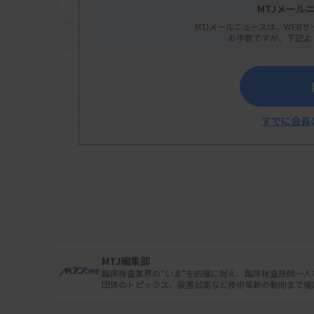
する。成案には、2月に合意していた検体検査
MTJメール
記載する。この内容に沿って厚労省は、年内
MTJメールニュースは、WEBサ
お手数ですが、下記よ
大幅な変更となる。
承認要件の見直しでは、満たすべき基準であ
すでに会員
り組みを上乗せで評価する「発展的基準」の2
基礎的基準では、基本診療科の幅広い設置を
療科（総合型の場合）を標榜する必要がある
療科を設置し、専門医の研修プログラムの基
床検査科については外来診療は求めない見通
MTJ編集部
臨床検査業界の“いま”を的確に捉え、臨床検査技師一
団体のトピックス、装置試薬など技術革新の動向まで幅
資料はこちら