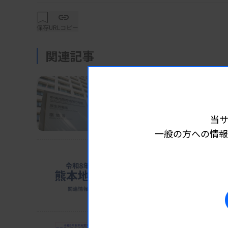
保存
URLコピー
関連記事
業界ニュース
制度・政策
2026.08.0
検査で軽度認知障害など
当
厚労省が「攻めの予防医療」を発
一般の方への情報
業界ニュース
制度・政策
2026.08.0
ホテル114カ所確保 避難
猛暑懸念、車中泊回避促す