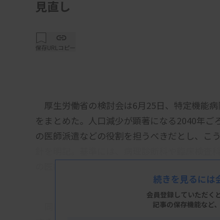
見直し
保存
URLコピー
厚生労働省の検討会は6月25日、特定機能病
をまとめた。人口減少が顕著になる2040年
の医師派遣などの役割を担うべきだとし、こ
針を明記。基準には、病理診断科や臨床検査科
の医療機関への一定の医師派遣を盛り込む。
続きを見るには
会員登録していただく
記事の保存機能など
同日の会合で厚労省の案を大筋で了承した。