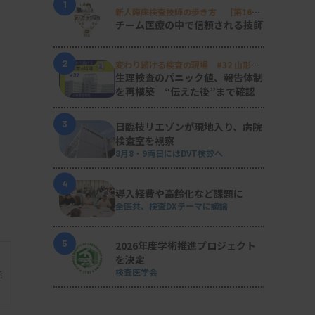
1
新人臨床検査技師の歩き方 ［第16
回］
チーム医療の中で信頼される技師
2
変わり続ける検査の現場 #32 山形済
生病院
生理検査のパニック値、報告体制
を再構築 “伝えた後”まで確認
3
日臨技リエゾンが現地入り、病院
検査室を視察
8月8・9両日にはDVT検診へ
4
導入経費や高齢化など課題に
全医共、検査DXテーマに議論
5
2026年度学術推進プロジェクト
を決定
検査医学会
能