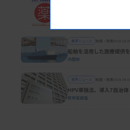
業界ニュース
制度・政策
2026.08.0
被災地の医薬品・医療機
熊本地震対応、厚労省が事務連絡
業界ニュース
制度・政策
2026.08.0
船舶を活用した医療提供を
内閣府
業界ニュース
制度・政策
2026.08.0
HPV単独法、導入7自治体
厚労省調査