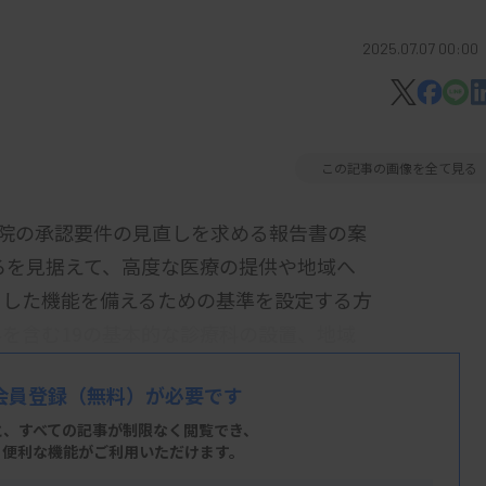
2025.07.07 00:00
この記事の画像を全て見る
院の承認要件の見直しを求める報告書の案
ごろを見据えて、高度な医療の提供や地域へ
うした機能を備えるための基準を設定する方
を含む19の基本的な診療科の設置、地域
会員登録
（無料）が必要です
と、すべての記事が制限なく閲覧でき、
、便利な機能がご利用いただけます。
一部の記載を修正するなどして近く成案に