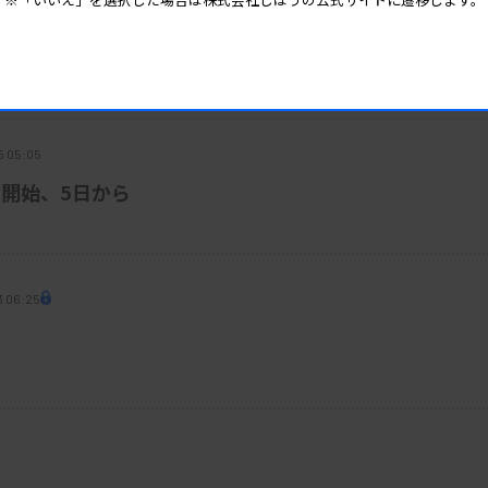
5 05:55
器流通で優先給油
5 05:05
開始、5日から
3 06:25