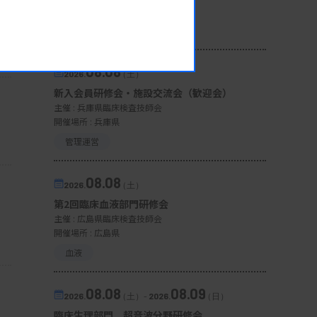
開催場所 : 宮城県
微生物
08.08
2026.
（土）
新入会員研修会・施設交流会（歓迎会）
主催 :
兵庫県臨床検査技師会
開催場所 : 兵庫県
管理運営
08.08
2026.
（土）
第2回臨床血液部門研修会
主催 :
広島県臨床検査技師会
開催場所 : 広島県
血液
08.08
08.09
2026.
（土）
-
2026.
（日）
臨床生理部門 超音波分野研修会