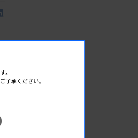
す。
めご了承ください。
EVENT
イベント情報
08.08
2026.
（土）
宮臨技微生物部門研修会
主催 :
宮城県臨床検査技師会