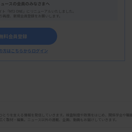
の内部精度管理・外部精度管理の義務化も
ニュースの会員のみなさまへ
に承認要件を見直す方針で、制度創設以来の
イト「MTJ ONE」にリニューアルいたしました。
り再度、新規会員登録をお願いします。
無料会員登録
る「基礎的基準」と、各病院の自主的な取
の方はこちらからログイン
階層とする。
求める。現在は内科や外科などの16の診
が、さらに病理診断科、臨床検査科、総合診
幹施設であることを求める。病理診断科、臨
しだ。
人ひとりを支える情報を発信していきます。検査制度や政策をはじめ、関係学会や職
広く取材・編集。ニュース以外の連載、企画、動画もお届けしていきます。