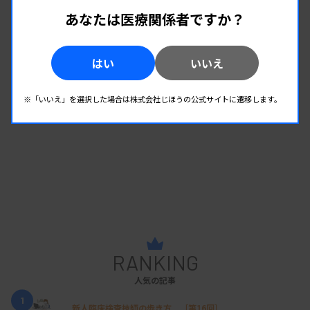
向も報告
あなたは医療関係者ですか？
週刊 感染症サーベイランスレポート #2026年第29週
（2026.7.13 - 7.19）
はい
いいえ
※「いいえ」を選択した場合は株式会社じほうの公式サイトに遷移します。
RANKING
人気の記事
1
新人臨床検査技師の歩き方 ［第16回］