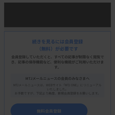
直近1週間の「MTJ ONE」配信ニュースから注目記
事5本をピックアップ。それぞれのニュースをスラ
イド1枚にまとめているので、通勤中や休憩中など
の隙間時間にサッとチェックできます。リニューア
ルにあわせ、AI音声の読み上げ機能もパワーアッ
続きを見るには会員登録
プ！ 耳だけで最新情報をキャッチし、多忙な毎日
（無料）が必要です
でも無理なくニュースに触れられます。
会員登録していただくと、すべての記事が制限なく閲覧で
き、
記事の保存機能など、便利な機能がご利用いただけま
す。
MTJメールニュースの会員のみなさまへ
MTJメールニュースは、WEBサイト「MTJ ONE」にリニューアル
いたしました。
お手数ですが、下記より再度、新規会員登録をお願いします。
無料会員登録