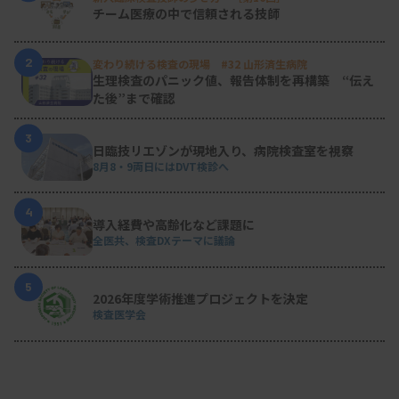
チーム医療の中で信頼される技師
2
変わり続ける検査の現場 #32 山形済生病院
生理検査のパニック値、報告体制を再構築 “伝え
た後”まで確認
3
日臨技リエゾンが現地入り、病院検査室を視察
8月8・9両日にはDVT検診へ
4
導入経費や高齢化など課題に
全医共、検査DXテーマに議論
5
2026年度学術推進プロジェクトを決定
検査医学会