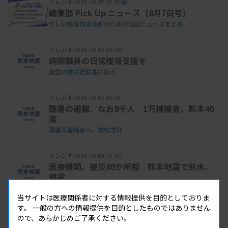
トレンド
2026.08.07 05:00
編集部 Pick Up ニュース［8月7日号］
忙しい臨床検査技師のための注目ニュースまとめ
トレンド
2026.08.06 05:20
病院職員の日常復帰支援を
能登の被災経験基に訴え
トレンド
2026.08.05 05:10
酷暑の避難、なお8千人 1万棟被害、熊本40
度
激甚災害指定へ、首相方針
トレンド
2026.08.04 05:00
医療機関、被災80か所超 熊本地震で断水、
停電
診療不可「命に関わる」
当サイトは医療関係者に対する情報提供を目的としておりま
す。
一般の方への情報提供を目的としたものではありません
トレンド
2026.08.03 06:10
ので、あらかじめご了承ください。
マイコプラズマ肺炎が3週増加、性感染症の動