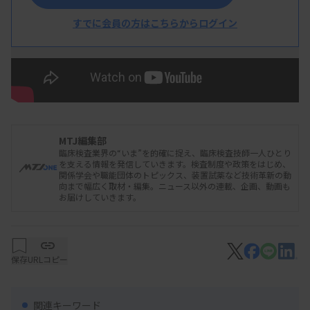
すでに会員の方はこちらからログイン
MTJ編集部
臨床検査業界の“いま”を的確に捉え、臨床検査技師一人ひとり
を支える情報を発信していきます。検査制度や政策をはじめ、
関係学会や職能団体のトピックス、装置試薬など技術革新の動
向まで幅広く取材・編集。ニュース以外の連載、企画、動画も
お届けしていきます。
保存
URLコピー
関連キーワード