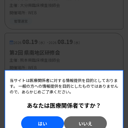
主催 :
大分県臨床検査技師会
開催場所 : WEB
管理運営
08.19
08.19
-
2026.
（水）
2026.
（水）
第2回 県南地区研修会
主催 :
熊本県臨床検査技師会
開催場所 : WEB
管理運営
当サイトは医療関係者に対する情報提供を目的としておりま
す。
一般の方への情報提供を目的としたものではありません
ので、あらかじめご了承ください。
あなたは医療関係者ですか？
はい
いいえ