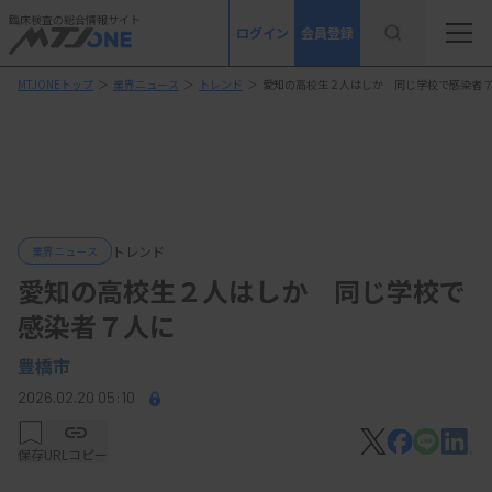
臨床検査の総合情報サイト
ログイン
会員登録
MTJONEトップ
＞
業界ニュース
＞
トレンド
＞
愛知の高校生２人はしか 同じ学校で感染者
トレンド
業界ニュース
愛知の高校生２人はしか 同じ学校で
感染者７人に
豊橋市
2026.02.20 05:10
保存
URLコピー