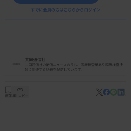
すでに会員の方はこちらからログイン
共同通信社
共同通信社の配信ニュースのうち、臨床検査業界や臨床検査技
師に関連する話題を配信しています。
保存
URLコピー