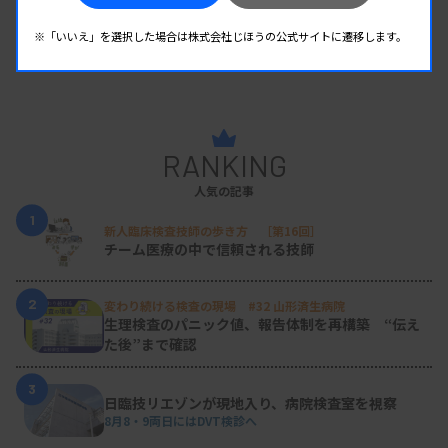
※「いいえ」を選択した場合は株式会社じほうの公式サイトに遷移します。
RANKING
人気の記事
1
新人臨床検査技師の歩き方 ［第16回］
チーム医療の中で信頼される技師
2
変わり続ける検査の現場 #32 山形済生病院
生理検査のパニック値、報告体制を再構築 “伝え
た後”まで確認
3
日臨技リエゾンが現地入り、病院検査室を視察
8月8・9両日にはDVT検診へ