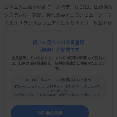
日本医大武蔵小杉病院（川崎市）は13日、医療情報
システムの一部が、身代金要求型コンピューターウ
イルス「ランサムウエア」によるサイバー攻撃を受
け、患者約1万人の個人情報が漏えいしたと発表し
た。氏名や住所、電話番号、生年月日などが流出。
続きを見るには会員登録
外来や入院診療、救急受け入れは通常通り実施して
（無料）が必要です
いる。
会員登録していただくと、すべての記事が制限なく閲覧で
き、
記事の保存機能など、便利な機能がご利用いただけま
病院によると、攻撃を受けたのはナースコールシス
す。
テムのサーバー3台。9日午前、病棟のナースコール
MTJメールニュースの会員のみなさまへ
が鳴らないなどの不具合があり、発覚した。同日中
MTJメールニュースは、WEBサイト「MTJ ONE」にリニューアル
にネットワークを遮断し、厚生労働省や警察に報告
いたしました。
お手数ですが、下記より再度、新規会員登録をお願いします。
した。11日にインターネット上で漏えいが確認され
た。
無料会員登録