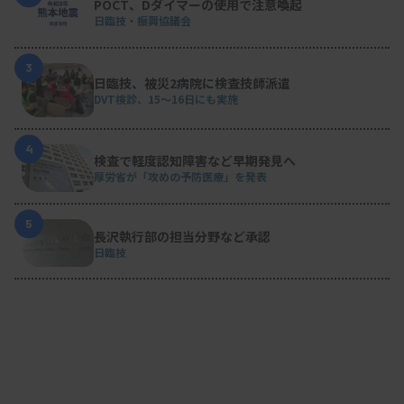
POCT、Dダイマーの使用で注意喚起
日臨技・振興協議会
3
日臨技、被災2病院に検査技師派遣
DVT検診、15～16日にも実施
4
検査で軽度認知障害など早期発見へ
厚労省が「攻めの予防医療」を発表
5
長沢執行部の担当分野など承認
日臨技