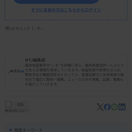
サーバーには約150億円を要求する英語の文書が残
されていた。谷合信彦・院長は患者や家族に謝罪し
すでに会員の方はこちらからログイン
た上で「毅然とした態度で臨む」と話し、支払う意
思はないとした。
MTJ編集部
臨床検査業界の“いま”を的確に捉え、臨床検査技師一人ひとり
を支える情報を発信していきます。検査制度や政策をはじめ、
関係学会や職能団体のトピックス、装置試薬など技術革新の動
向まで幅広く取材・編集。ニュース以外の連載、企画、動画も
お届けしていきます。
保存
URLコピー
関連キーワード