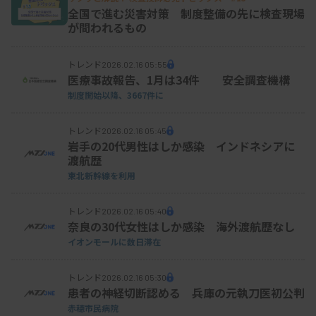
全国で進む災害対策 制度整備の先に検査現場
が問われるもの
トレンド
2026.02.16 05:55
医療事故報告、1月は34件 安全調査機構
制度開始以降、
3667件に
トレンド
2026.02.16 05:45
岩手の20代男性はしか感染 インドネシアに
渡航歴
東北新幹線を利用
トレンド
2026.02.16 05:40
奈良の30代女性はしか感染 海外渡航歴なし
イオンモールに数日滞在
トレンド
2026.02.16 05:30
患者の神経切断認める 兵庫の元執刀医初公判
赤穂市民病院