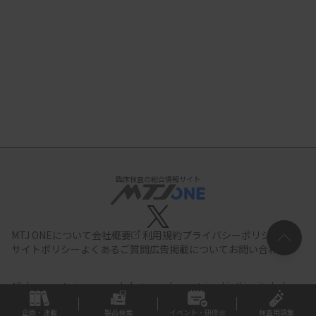
臨床検査の総合情報サイト
MTJ ONEについて
会社概要
利用規約
プライバシーポリシー
サイトポリシー
よくあるご質問
広告掲載について
お問い合わせ
All documents,images and photographs contained in this site belong
to JIHO,Inc.
Use of these documents, images and photographs is
strictly prohibited.Copyright (C) JIHO,Inc.
企画・連載
製品検索
イベント・研修会
検査用語集