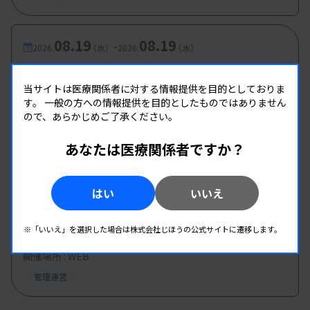
08.19
08.19
-
2026.
（水）
2026.
（水）
第2回 県南地区研修会
当サイトは医療関係者に対する情報提供を目的としておりま
主催 :
熊本県臨床検査技師会
す。
一般の方への情報提供を目的としたものではありません
開催場所 : WEB
ので、あらかじめご了承ください。
管理運営
あなたは医療関係者ですか？
08.20
08.20
-
2026.
（木）
2026.
（木）
はい
いいえ
第8回臨床検査技師のための キャリア形成 セミ
ナー
※「いいえ」を選択した場合は株式会社じほうの公式サイトに遷移します。
主催 :
愛知県有志グループ
開催場所 : WEB
管理運営