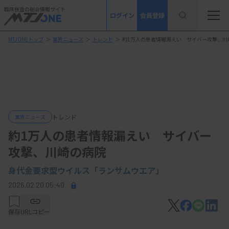
臨床検査の総合情報サイト
ログイン
会員登録
MTJONEトップ
＞
業界ニュース
＞
トレンド
＞
約1万人の患者情報漏えい サイバー攻撃、川
トレンド
業界ニュース
約1万人の患者情報漏えい サイバー
攻撃、川崎の病院
身代金要求型ウイルス「ランサムウエア」
2026.02.20 05:40
保存
URLコピー