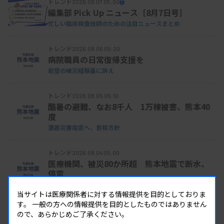
トレンド
2026.08.07 05:00
編集部 Pick Up ニュース［8月7日号］
忙しい臨床検査技師のための注目ニュースまとめ
トレンド
2026.08.06 05:20
病院職員の日常復帰支援を
能登の被災経験基に訴え
トレンド
2026.08.05 05:10
酷暑の避難、なお8千人 1万棟被害、熊本40
度
激甚災害指定へ、首相方針
トレンド
2026.08.04 05:00
医療機関、被災80か所超 熊本地震で断水、
停電
診療不可「命に関わる」
当サイトは医療関係者に対する情報提供を目的としておりま
す。
一般の方への情報提供を目的としたものではありません
トレンド
2026.08.03 06:10
ので、あらかじめご了承ください。
マイコプラズマ肺炎が3週増加、性感染症の動