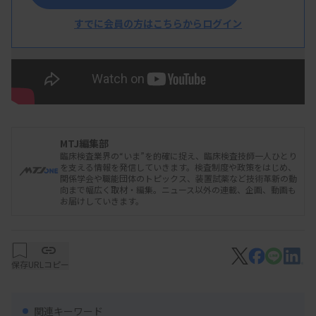
すでに会員の方はこちらからログイン
MTJ編集部
臨床検査業界の“いま”を的確に捉え、臨床検査技師一人ひとり
を支える情報を発信していきます。検査制度や政策をはじめ、
関係学会や職能団体のトピックス、装置試薬など技術革新の動
向まで幅広く取材・編集。ニュース以外の連載、企画、動画も
お届けしていきます。
保存
URLコピー
関連キーワード