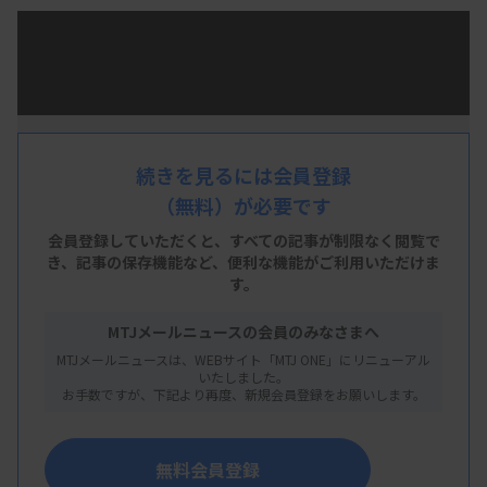
直近1週間の「MTJ ONE」配信ニュースから注目記
事5本をピックアップ。それぞれのニュースをスラ
イド1枚にまとめているので、通勤中や休憩中など
の隙間時間にサッとチェックできます。リニューア
ルにあわせ、AI音声の読み上げ機能もパワーアッ
続きを見るには会員登録
プ！ 耳だけで最新情報をキャッチし、多忙な毎日
（無料）が必要です
でも無理なくニュースに触れられます。
会員登録していただくと、すべての記事が制限なく閲覧で
き、
記事の保存機能など、便利な機能がご利用いただけま
す。
MTJメールニュースの会員のみなさまへ
MTJメールニュースは、WEBサイト「MTJ ONE」にリニューアル
いたしました。
お手数ですが、下記より再度、新規会員登録をお願いします。
無料会員登録