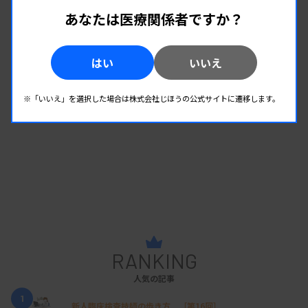
向も報告
あなたは医療関係者ですか？
週刊 感染症サーベイランスレポート #2026年第29週
（2026.7.13 - 7.19）
はい
いいえ
※「いいえ」を選択した場合は株式会社じほうの公式サイトに遷移します。
RANKING
人気の記事
1
新人臨床検査技師の歩き方 ［第16回］