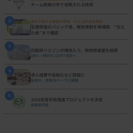
チーム医療の中で信頼される技師
2
変わり続ける検査の現場 #32 山形済生病院
生理検査のパニック値、報告体制を再構築 “伝え
た後”まで確認
3
日臨技リエゾンが現地入り、病院検査室を視察
8月8・9両日にはDVT検診へ
4
導入経費や高齢化など課題に
全医共、検査DXテーマに議論
5
2026年度学術推進プロジェクトを決定
検査医学会