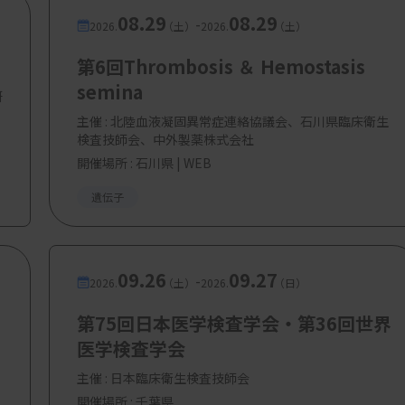
08.29
08.29
-
2026.
（土）
2026.
（土）
第6回Thrombosis ＆ Hemostasis
semina
研
主催 :
北陸血液凝固異常症連絡協議会、石川県臨床衛生
検査技師会、中外製薬株式会社
開催場所 : 石川県 | WEB
遺伝子
09.26
09.27
-
2026.
（土）
2026.
（日）
第75回日本医学検査学会・第36回世界
医学検査学会
主催 :
日本臨床衛生検査技師会
開催場所 : 千葉県