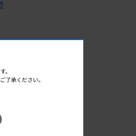
す。
めご了承ください。
EVENT
イベント情報
08.12
2026.
（水）
臨床一般検査部門研修会
主催 :
沖縄県臨床検査技師会