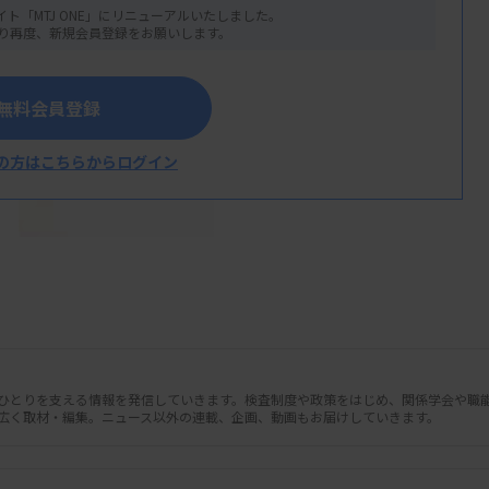
れる60万～80万円より安価に抑えた。
イト「MTJ ONE」にリニューアルいたしました。
り再度、新規会員登録をお願いします。
無料会員登録
の方はこちらからログイン
人ひとりを支える情報を発信していきます。検査制度や政策をはじめ、関係学会や職
広く取材・編集。ニュース以外の連載、企画、動画もお届けしていきます。
ショナル