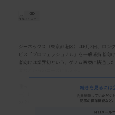
保存
URLコピー
ジーネックス（東京都港区）は6月3日、ロン
ビス「プロフェッショナル」を一般消費者向
者向けは業界初という。ゲノム医療に精通し
者などからのニーズに応える。
唾液や血液検体などを解析し、3カ月程度で結
続きを見るには
ー）は、PacBio Revio systemを使
会員登録していただく
記事の保存機能など
の全ゲノムデータを入手できるようになる。
MTJメール