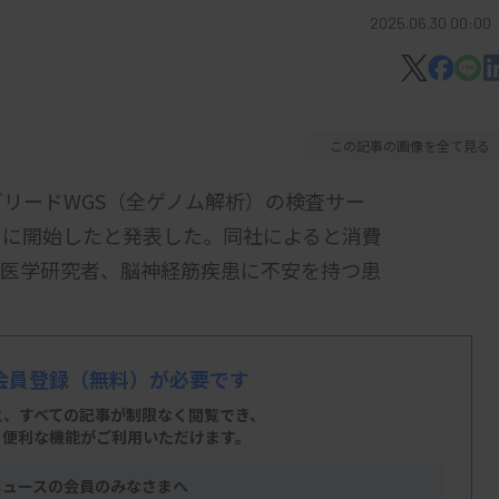
2025.06.30 00:00
この記事の画像を全て見る
グリードWGS（全ゲノム解析）の検査サー
けに開始したと発表した。同社によると消費
た医学研究者、脳神経筋疾患に不安を持つ患
果を返却する。NGS（次世代シーケンサ
会員登録
（無料）が必要です
う。このサービスにより一般の利用者がロングリード
と、すべての記事が制限なく閲覧でき、
、便利な機能がご利用いただけます。
ニュースの会員のみなさまへ