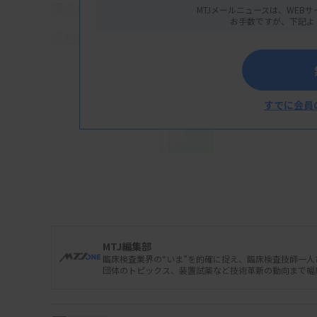
販売価格（税別）は49万8000円。一般的とさ
MTJメールニュースは、WEBサ
お手数ですが、下記よ
資料はこちら
すでに会員
MTJ編集部
臨床検査業界の“いま”を的確に捉え、臨床検査技師一
団体のトピックス、装置試薬など技術革新の動向まで幅
プロフェッ