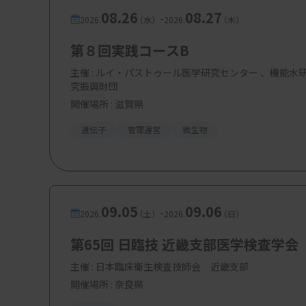
08.26
08.27
-
2026.
（水）
2026.
（木）
第８回実践コースB
主催 :
ルイ・パストゥール医学研究センター 、機能水
究振興財団
開催場所 : 滋賀県
遺伝子
管理運営
微生物
09.05
09.06
-
2026.
（土）
2026.
（日）
第65回 日臨技 近畿支部医学検査学会
主催 :
日本臨床衛生検査技師会 近畿支部
開催場所 : 奈良県