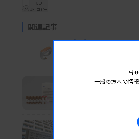
保存
URLコピー
関連記事
製品
製品
2026.07.24 06:05
【新製品】カフレス血圧
大正製薬など Arblet 血圧演算プログ
当
一般の方への情報
製品
製品
2026.07.17 06:10
【新製品】リソバリシブ
MBL 「AmoyDx PIK3CA変異
製品
製品
2026.07.08 06:20
6月承認の体外診、新規3