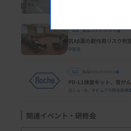
厚労省
製品
製品
2026.07.06 06:25
抗Aβ薬の副作用リスク判
中医協
製品
製品
2026.07.03 06:10
PD-L1検査キット、胃が
ロシュ・D、テビムブラ投与前検
関連イベント・研修会