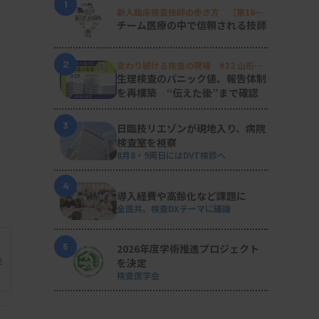
1
新人臨床検査技師の歩き方 ［第16
回］
チーム医療の中で信頼される技師
2
変わり続ける検査の現場 #32 山形済
生病院
生理検査のパニック値、報告体制
を再構築 “伝えた後”まで確認
3
日臨技リエゾンが現地入り、病院
検査室を視察
8月8・9両日にはDVT検診へ
4
導入経費や高齢化など課題に
全医共、検査DXテーマに議論
5
2026年度学術推進プロジェクト
能
を決定
検査医学会