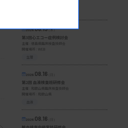
開催場所 : WEB
一般
08.13
2026.
（木）
第3回心エコー症例検討会
主催 :
徳島県臨床検査技師会
開催場所 : WEB
生理
08.16
2026.
（日）
第2回 血液検査班研修会
主催 :
和歌山県臨床検査技師会
開催場所 : 和歌山県
血液
08.16
2026.
（日）
輸血検査中級実技研修会