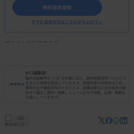
する。
無料会員登録
すでに会員の方はこちらからログイン
クラウドサービスのため、専用ソフトウエアのイン
ストールなどは不要。アカウント登録後にすぐウェ
ブサイトで利用できる。
販売希望価格は123万円（税込み）から。同社で
は、発売後1年間で国内外合わせて100ライセンス
MTJ編集部
臨床検査業界の“いま”を的確に捉え、臨床検査技師一人ひとり
を販売目標にしている。
を支える情報を発信していきます。検査制度や政策をはじめ、
関係学会や職能団体のトピックス、装置試薬など技術革新の動
向まで幅広く取材・編集。ニュース以外の連載、企画、動画も
お届けしていきます。
同製品は、産業技術総合研究所と製品評価技術基盤
機構との共同研究成果を基に開発された。
保存
URLコピー