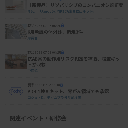
【新製品】リソバリシブのコンパニオン診断薬
MicrobialTrackの画面イメージ
MBL 「AmoyDx PIK3CA変異検出キット」
製品
2026.07.08 06:20
6月承認の体外診、新規3件
厚労省
製品
2026.07.06 06:25
抗Aβ薬の副作用リスク判定を補助、検査キッ
トが収載
中医協
製品
2026.07.03 06:10
PD-L1検査キット、胃がん領域でも承認
ロシュ・D、テビムブラ投与前検査
関連イベント・研修会