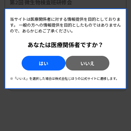
第2回 微生物検査班研修会
主催 :
和歌山県臨床検査技師会
開催場所 : 和歌山県 | WEB
当サイトは医療関係者に対する情報提供を目的としておりま
す。
一般の方への情報提供を目的としたものではありません
微生物
ので、あらかじめご了承ください。
あなたは医療関係者ですか？
08.22
08.22
-
2026.
（土）
2026.
（土）
2026年度第1回北信支部学習会
はい
いいえ
主催 :
長野県臨床検査技師会
開催場所 : 長野県
※「いいえ」を選択した場合は株式会社じほうの公式サイトに遷移します。
微生物