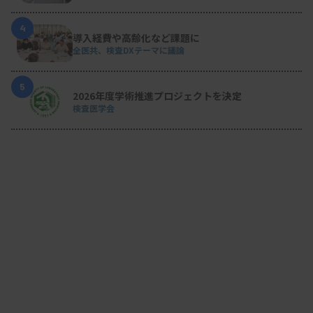
4
導入経費や高齢化など課題に
全医共、検査DXテーマに議論
5
2026年度学術推進プロジェクトを決定
検査医学会