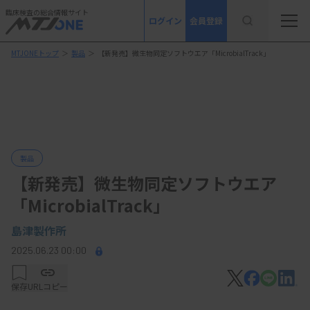
臨床検査の総合情報サイト
ログイン
会員登録
MTJONEトップ
＞
製品
＞
【新発売】微生物同定ソフトウエア「MicrobialTrack」
製品
【新発売】微生物同定ソフトウエア
「MicrobialTrack」
島津製作所
2025.06.23 00:00
保存
URLコピー