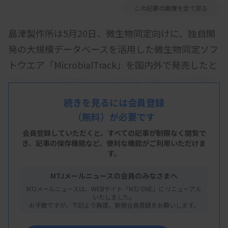
この記事の画像を全て見る
島津製作所は5月20日、微生物同定向けに、独自開
発の大規模データベースを活用した微生物同定ソフ
トウエア「MicrobialTrack」を国内外で発売したと
発表した。微生物約8万5000種を網羅する業界最大
のデータベースを活用し、微生物を3時間以内で特
続きを見るには会員登録
定するという。
（無料）が必要です
会員登録していただくと、すべての記事が制限なく閲覧で
同製品は、ゲノム配列から推定された微生物の蛋白
き、
記事の保存機能など、便利な機能がご利用いただけま
す。
質の理論質量との類似度で同定する「プロテオミク
ス法」を採用。マトリックス支援レーザー脱離イオ
MTJメールニュースの会員のみなさまへ
ン化質量分析計で取得した微生物の測定結果をデー
MTJメールニュースは、WEBサイト「MTJ ONE」にリニューアル
いたしました。
タベースに照会し、約8万5000種の微生物（バクテ
お手数ですが、下記より再度、新規会員登録をお願いします。
リア、アーキア）の中から、該当する微生物を特定