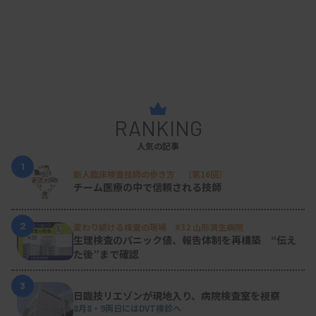
RANKING
人気の記事
1
新人臨床検査技師の歩き方 ［第16回］
チーム医療の中で信頼される技師
2
変わり続ける検査の現場 #32 山形済生病院
生理検査のパニック値、報告体制を再構築 “伝え
た後”まで確認
3
日臨技リエゾンが現地入り、病院検査室を視察
8月8・9両日にはDVT検診へ