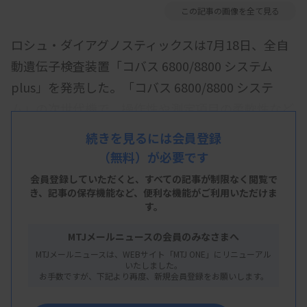
この記事の画像を全て見る
ロシュ・ダイアグノスティックスは7月18日、全自
動遺伝子検査装置「コバス 6800/8800 システム
plus」を発売した。「コバス 6800/8800 システ
ム」の次世代機で、操作性や測定項目の柔軟性など
を高めた。
続きを見るには会員登録
（無料）が必要です
「コバス 6800/8800 システム plus」は、操作画面
会員登録していただくと、すべての記事が制限なく閲覧で
をより直感的に分かりやすくしたほか、レスポンス
き、
記事の保存機能など、便利な機能がご利用いただけま
す。
向上で快適な操作性を実現。ニーズに合わせたルー
チン検査実現のため、測定項目の優先順位設定や同
MTJメールニュースの会員のみなさまへ
時測定項目数の柔軟性を向上させた。
MTJメールニュースは、WEBサイト「MTJ ONE」にリニューアル
いたしました。
お手数ですが、下記より再度、新規会員登録をお願いします。
具体的には▽システムの起動時間を現行機の約半分