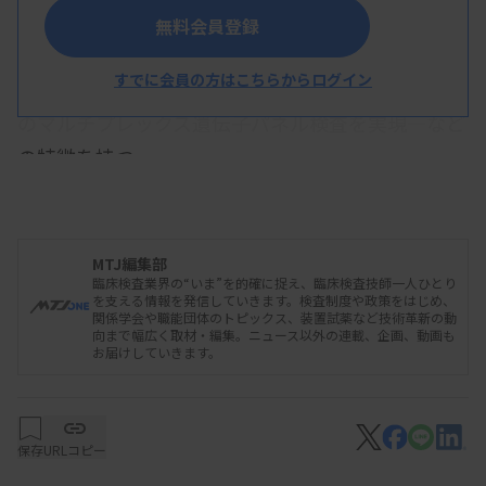
に短縮し、ユーザーインターフェースのレスポンス
無料会員登録
も改善▽1バッチ当たり、従来の3項目から最大6項
すでに会員の方はこちらからログイン
目を同時に測定可能▽1検体から最大15ターゲット
のマルチプレックス遺伝子パネル検査を実現―など
の特徴を持つ。
最大処理能力は「コバス 6800 システム plus」が
576テスト/8時間、「コバス 8800 システム plus」
MTJ編集部
臨床検査業界の“いま”を的確に捉え、臨床検査技師一人ひとり
が1056テスト/8時間。
を支える情報を発信していきます。検査制度や政策をはじめ、
関係学会や職能団体のトピックス、装置試薬など技術革新の動
向まで幅広く取材・編集。ニュース以外の連載、企画、動画も
お届けしていきます。
保存
URLコピー