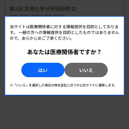
第2回 生物化学分析班研修会
主催 :
和歌山県臨床検査技師会
開催場所 : 和歌山県
当サイトは医療関係者に対する情報提供を目的としておりま
す。
一般の方への情報提供を目的としたものではありません
臨床化学
ので、あらかじめご了承ください。
あなたは医療関係者ですか？
08.22
08.22
-
2026.
（土）
2026.
（土）
第1回生物化学分析部門研修会
はい
いいえ
主催 :
宮崎県臨床検査技師会
開催場所 : 宮崎県
※「いいえ」を選択した場合は株式会社じほうの公式サイトに遷移します。
臨床化学