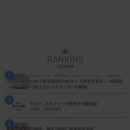
RANKING
人気の記事
1
Up to Date！ 臨床検査エキスパートレビュー # 輸血02
CAR-T療法後のICANSをどう予測するか——検査値
で捉えるバイオマーカーの動態
2
POCT、Dダイマーの使用で注意喚起
日臨技・振興協議会
3
日臨技、被災2病院に検査技師派遣