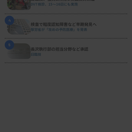
DVT検診、15～16日にも実施
4
検査で軽度認知障害など早期発見へ
厚労省が「攻めの予防医療」を発表
5
長沢執行部の担当分野など承認
日臨技