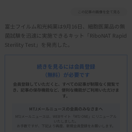
この記事の画像を全て見る
富士フイルム和光純薬は9月16日、細胞医薬品の無
菌試験を迅速に実施できるキット「RiboNAT Rapid
Sterility Test」を発売した。
同製品は、NAT法（核酸増幅法）を用いた迅速無菌
試験キット。約7時間という短時間で試験結果を得
続きを見るには会員登録
（無料）が必要です
られ、従来の無菌試験と比較して試験時間を大幅に
短縮できる。また、一般的なNAT法で検出するゲノ
会員登録していただくと、すべての記事が制限なく閲覧で
き、
記事の保存機能など、便利な機能がご利用いただけま
ムDNAではなく、微生物内の存在量が相対的に多い
す。
リボソーマルRNA（rRNA）を検出するため、より
MTJメールニュースの会員のみなさまへ
高感度な検出が可能だ。
MTJメールニュースは、WEBサイト「MTJ ONE」にリニューアル
いたしました。
RNA Isolation Kit 1、RNA Isolation Kit 2、
お手数ですが、下記より再度、新規会員登録をお願いします。