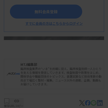
Detection Kitの3つのキットで構成されており、希
望納入価格（税別）はそれぞれ28万円、15万円、
無料会員登録
32万円となっている。
すでに会員の方はこちらからログイン
MTJ編集部
臨床検査業界の“いま”を的確に捉え、臨床検査技師一人ひとり
を支える情報を発信していきます。検査制度や政策をはじめ、
関係学会や職能団体のトピックス、装置試薬など技術革新の動
向まで幅広く取材・編集。ニュース以外の連載、企画、動画も
お届けしていきます。
保存
URLコピー
RNA Isolation Kit 1