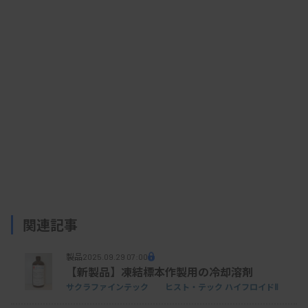
関連資料
2025/09/16 13:42
プレスリリース
【富士フイルム和光純薬】「RiboNAT™
Rapid Sterility Test」新発売
関連記事
製品
2025.09.29 07:00
【新製品】凍結標本作製用の冷却溶剤
サクラファインテック ヒスト・テック ハイフロイドⅡ