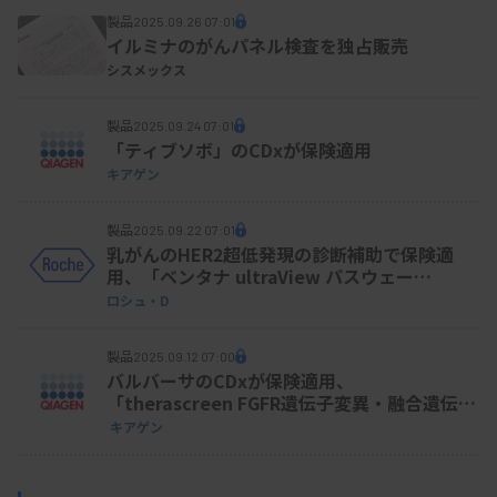
製品
2025.09.26 07:01
イルミナのがんパネル検査を独占販売
シスメックス
製品
2025.09.24 07:01
「ティブソボ」のCDxが保険適用
キアゲン
製品
2025.09.22 07:01
乳がんのHER2超低発現の診断補助で保険適
用、「ベンタナ ultraView パスウェー
HER2（4B5）」
ロシュ・D
製品
2025.09.12 07:00
バルバーサのCDxが保険適用、
「therascreen FGFR遺伝子変異・融合遺伝子
検出キットRGQ キアゲン」
キアゲン