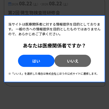
08.22
08.22
-
2026.
（土）
2026.
（土）
第2回 微生物検査班研修会
主催 :
和歌山県臨床検査技師会
当サイトは医療関係者に対する情報提供を目的としておりま
開催場所 : 和歌山県 | WEB
す。
一般の方への情報提供を目的としたものではありません
微生物
ので、あらかじめご了承ください。
あなたは医療関係者ですか？
08.22
08.22
-
2026.
（土）
2026.
（土）
2026年度第1回北信支部学習会
はい
いいえ
主催 :
長野県臨床検査技師会
開催場所 : 長野県
※「いいえ」を選択した場合は株式会社じほうの公式サイトに遷移します。
微生物