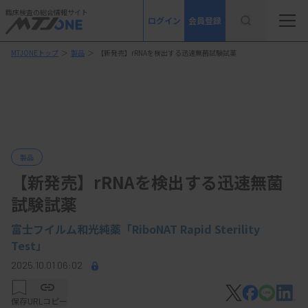
臨床検査の総合情報サイト
ログイン
会員登録
MTJONEトップ
＞
製品
＞
【新発売】rRNAを検出する迅速無菌試験試薬
製品
【新発売】rRNAを検出する迅速無菌
試験試薬
富士フイルム和光純薬「RiboNAT Rapid Sterility
Test」
2025.10.01 06:02
保存
URLコピー