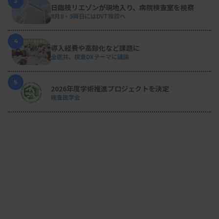
3
日臨技リエゾンが現地入り、病院検査室を視察
8月8・9両日にはDVT検診へ
4
導入経費や高齢化など課題に
全医共、検査DXテーマに議論
5
2026年度学術推進プロジェクトを決定
検査医学会