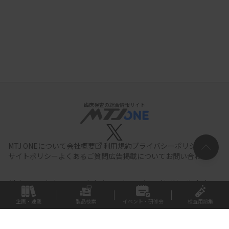
臨床検査の総合情報サイト
MTJ ONEについて
会社概要
利用規約
プライバシーポリシー
サイトポリシー
よくあるご質問
広告掲載について
お問い合わせ
All documents,images and photographs contained in this site belong
to JIHO,Inc.
Use of these documents, images and photographs is
strictly prohibited.Copyright (C) JIHO,Inc.
企画・連載
製品検索
イベント・研修会
検査用語集