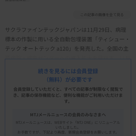
この記事の画像を全て見る
サクラファインテックジャパンは11月29日、病理
標本の作製に用いる全自動包埋装置「ティシュー・
テック オートテック a120」を発売した。全国の主
要病院・検査センターへの導入拡大を目指す。11月
26日に発表した。
続きを見るには会員登録
（無料）が必要です
同製品は、病理標本作製での包埋の工程を連続自動
処理できる装置。包埋作業を自動化することで、1
会員登録していただくと、すべての記事が制限なく閲覧で
き、
記事の保存機能など、便利な機能がご利用いただけま
時間当たり最大120ブロックの作製を可能にした。
す。
また、カセットの周りに付着したパラフィンを落と
MTJメールニュースの会員のみなさまへ
す「バリ取り」と呼ばれる作業が不要となるため、
MTJメールニュースは、WEBサイト「MTJ ONE」にリニューアル
いたしました。
作業負担をさらに軽減できる。同時発売した、検体
お手数ですが、下記より再度、新規会員登録をお願いします。