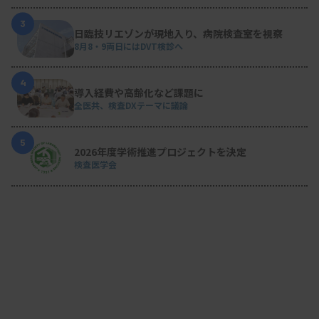
3
日臨技リエゾンが現地入り、病院検査室を視察
8月8・9両日にはDVT検診へ
4
導入経費や高齢化など課題に
全医共、検査DXテーマに議論
5
2026年度学術推進プロジェクトを決定
検査医学会