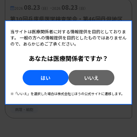
08.23
08.23
-
2026.
（日）
2026.
（日）
第30回兵庫県医学検査学会・第46回丹但地区
研究発表会
当サイトは医療関係者に対する情報提供を目的としておりま
主催 :
兵庫県臨床検査技師会
す。
一般の方への情報提供を目的としたものではありません
開催場所 : 兵庫県
ので、あらかじめご了承ください。
管理運営
病理・細胞
あなたは医療関係者ですか？
08.26
08.26
-
2026.
（水）
2026.
（水）
はい
いいえ
第2回 病理・細胞検査班研修会
主催 :
和歌山県臨床検査技師会
※「いいえ」を選択した場合は株式会社じほうの公式サイトに遷移します。
開催場所 : WEB
病理・細胞