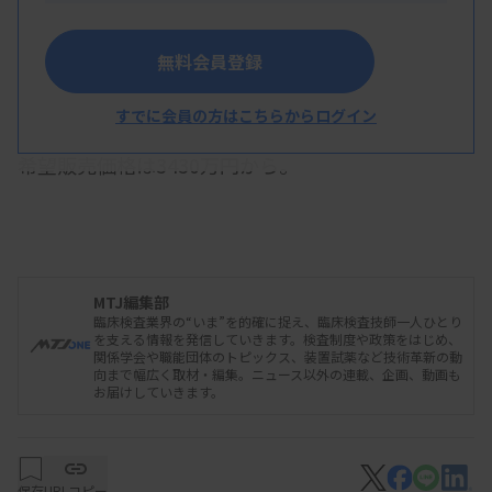
を固定できる「ティシュー・テック パラフォーム
セクショナブルカセットシステム」と組み合わせて
無料会員登録
使用することで、検体紛失のリスク低減につなげる
こともできるという。
すでに会員の方はこちらからログイン
希望販売価格は3430万円から。
MTJ編集部
臨床検査業界の“いま”を的確に捉え、臨床検査技師一人ひとり
を支える情報を発信していきます。検査制度や政策をはじめ、
関係学会や職能団体のトピックス、装置試薬など技術革新の動
向まで幅広く取材・編集。ニュース以外の連載、企画、動画も
お届けしていきます。
保存
URLコピー