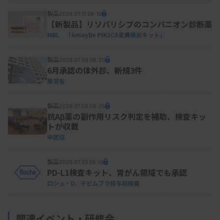
製品
2026.07.17 06:10
【新製品】リソバリシブのコンパニオン診断薬
MBL 「AmoyDx PIK3CA変異検出キット」
製品
2026.07.08 06:20
6月承認の体外診、新規3件
厚労省
製品
2026.07.06 06:25
抗Aβ薬の副作用リスク判定を補助、検査キッ
トが収載
中医協
製品
2026.07.03 06:10
PD-L1検査キット、胃がん領域でも承認
ロシュ・D、テビムブラ投与前検査
関連イベント・研修会