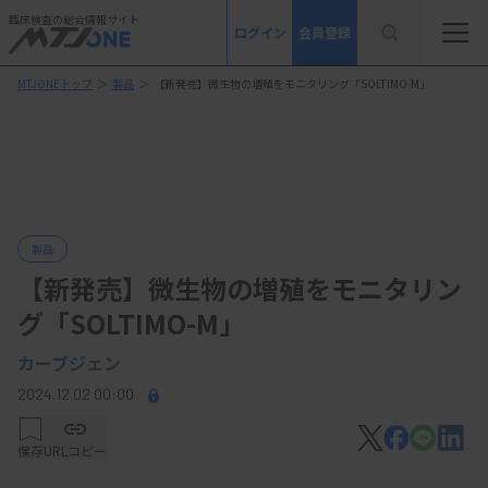
臨床検査の総合情報サイト
ログイン
会員登録
MTJONEトップ
＞
製品
＞
【新発売】微生物の増殖をモニタリング「SOLTIMO-M」
製品
【新発売】微生物の増殖をモニタリン
グ「SOLTIMO-M」
カーブジェン
2024.12.02 00:00
保存
URLコピー