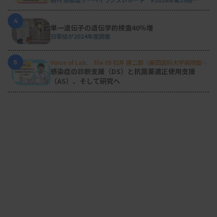
（2026.7.13 - 7.19）
4
単一遺伝子の遺伝学的検査40％増
日衛協が2024年度調査
5
Voice of Lab. file 09 松井 建二郎（藤田医科大学病院臨床
検査部微生物遺伝子検査室
）
感染症の診断支援（DS）と抗菌薬適正使用支援
（AS）、そして研究へ