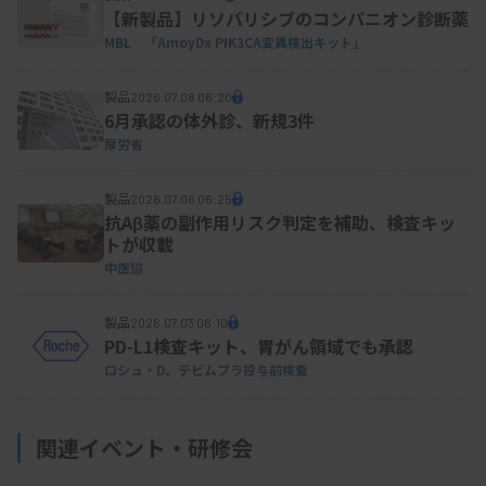
【新製品】リソバリシブのコンパニオン診断薬
MBL 「AmoyDx PIK3CA変異検出キット」
製品
2026.07.08 06:20
6月承認の体外診、新規3件
厚労省
製品
2026.07.06 06:25
抗Aβ薬の副作用リスク判定を補助、検査キッ
トが収載
中医協
製品
2026.07.03 06:10
PD-L1検査キット、胃がん領域でも承認
ロシュ・D、テビムブラ投与前検査
関連イベント・研修会