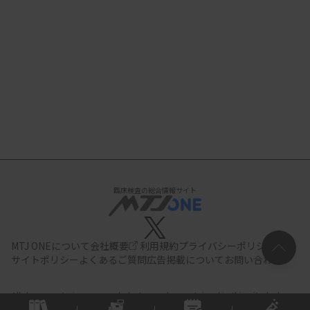
臨床検査の総合情報サイト
MTJ ONEについて
会社概要
利用規約
プライバシーポリシー
サイトポリシー
よくあるご質問
広告掲載について
お問い合わせ
All documents,images and photographs contained in this site belong
to JIHO,Inc.
Use of these documents, images and photographs is