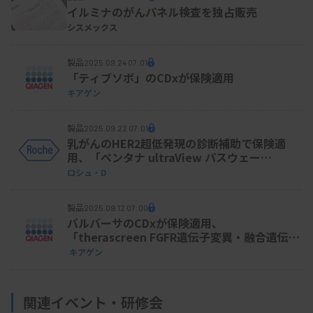
イルミナのがんパネル検査を独占販売
シスメックス
製品
2025.09.24 07:01
「ティブソボ」のCDxが保険適用
キアゲン
製品
2025.09.22 07:01
乳がんのHER2超低発現の診断補助で保険適
用、「ベンタナ ultraView パスウェー
HER2（4B5）」
ロシュ・D
製品
2025.09.12 07:00
バルバーサのCDxが保険適用、
「therascreen FGFR遺伝子変異・融合遺伝子
検出キットRGQ キアゲン」
キアゲン
関連イベント・研修会