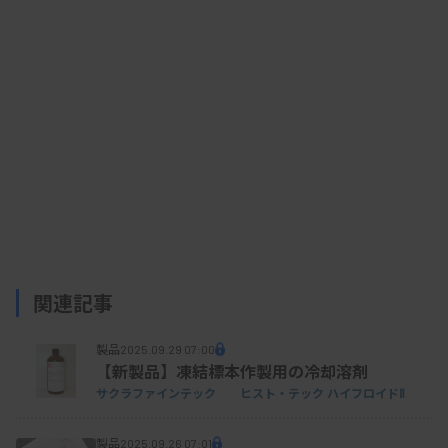
同財団は、県内の新生児に対し公費による新生児
スクリーニング検査を行っている。新たな7疾患の
検査は公費の対象ではなく検査費用は有償となる。
資料はこちら
関連記事
製品
2025.09.29 07:00
【新製品】凍結標本作製用の冷却溶剤
サクラファインテック ヒスト・テック ハイフロイドⅡ
製品
2025.09.26 07:01