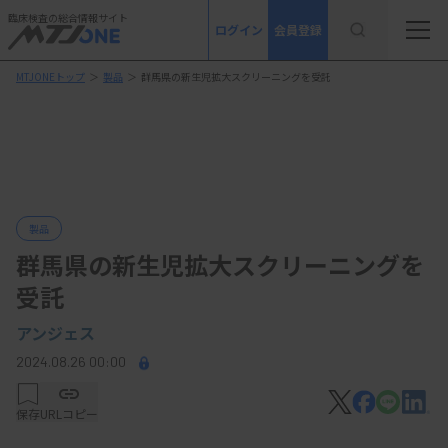
臨床検査の総合情報サイト
ログイン
会員登録
MTJONEトップ
＞
製品
＞
群馬県の新生児拡大スクリーニングを受託
製品
群馬県の新生児拡大スクリーニングを
受託
アンジェス
2024.08.26 00:00
保存
URLコピー