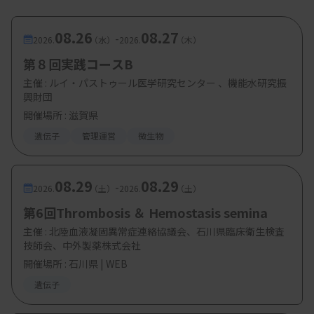
08.26
08.27
-
2026.
（水）
2026.
（木）
第８回実践コースB
主催 :
ルイ・パストゥール医学研究センター 、機能水研究振
興財団
開催場所 : 滋賀県
遺伝子
管理運営
微生物
08.29
08.29
-
2026.
（土）
2026.
（土）
第6回Thrombosis ＆ Hemostasis semina
主催 :
北陸血液凝固異常症連絡協議会、石川県臨床衛生検査
技師会、中外製薬株式会社
開催場所 : 石川県 | WEB
遺伝子