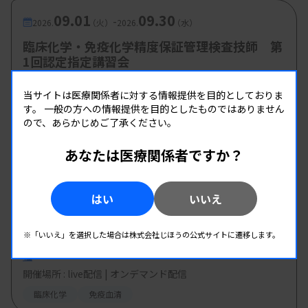
09.01
09.30
-
2026.
（火）
2026.
（水）
臨床化学・免疫化学精度保証管理検査技師 第
1回認定指定講習会
主催 :
日本臨床衛生検査技師会
当サイトは医療関係者に対する情報提供を目的としておりま
開催場所 : WEB
す。
一般の方への情報提供を目的としたものではありません
臨床化学
免疫血清
ので、あらかじめご了承ください。
あなたは医療関係者ですか？
09.03
09.17
-
2026.
（木）
2026.
（木）
2026 QuidelOrtho Learning Program 第14
はい
いいえ
回-生化学・免疫- 「免疫検査の異常反応とその
対処」
※「いいえ」を選択した場合は株式会社じほうの公式サイトに遷移します。
主催 :
オーソ・クリニカル・ダイアグノスティックス株式会
社
開催場所 : live配信 | オンデマンド配信
臨床化学
免疫血清