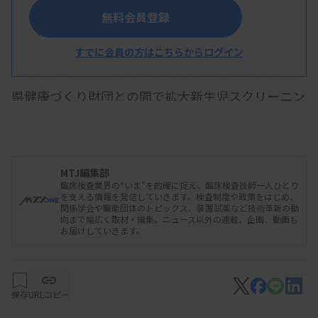
無料会員登録
アンジェスは7月31日、同社の衛生検査所「アン
すでに会員の方はこちらからログイン
ジェスクリニカルリサーチラボラトリー」が、群馬
県健康づくり財団との間で拡大新生児スクリーニン
グ検査の受託契約を締結したと発表した。8月1日か
ら受託を開始する。
MTJ編集部
臨床検査業界の“いま”を的確に捉え、臨床検査技師一人ひとり
受託開始となるのは、ムコ多糖症のⅠ型、Ⅱ型、
を支える情報を発信していきます。検査制度や政策をはじめ、
関係学会や職能団体のトピックス、装置試薬など技術革新の動
ⅣA型、Ⅵ型、ファブリー病、ポンペ病、副腎白質
向まで幅広く取材・編集。ニュース以外の連載、企画、動画も
お届けしていきます。
ジストロフィー（ALD）の7疾患のスクリーニング
検査。ファブリー病とALDは男児のみの実施とな
る。
保存
URLコピー