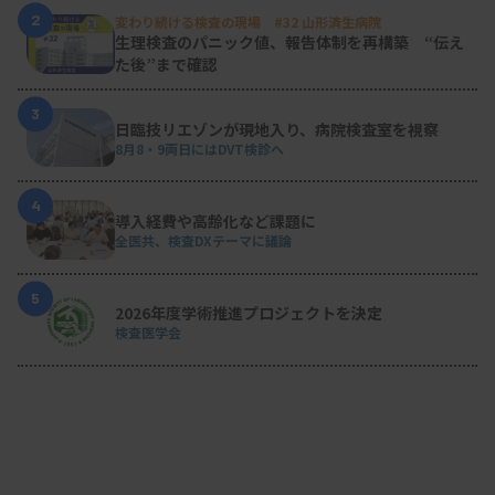
2
変わり続ける検査の現場 #32 山形済生病院
生理検査のパニック値、報告体制を再構築 “伝え
た後”まで確認
3
日臨技リエゾンが現地入り、病院検査室を視察
8月8・9両日にはDVT検診へ
4
導入経費や高齢化など課題に
全医共、検査DXテーマに議論
5
2026年度学術推進プロジェクトを決定
検査医学会