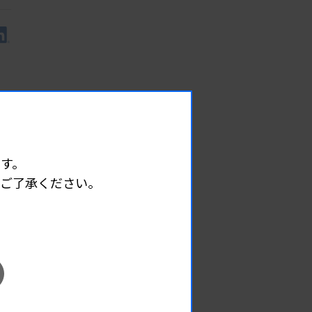
す。
めご了承ください。
EVENT
イベント情報
08.09
2026.
（日）
東部地区 広島県精度管理報告会
主催 :
広島県臨床検査技師会