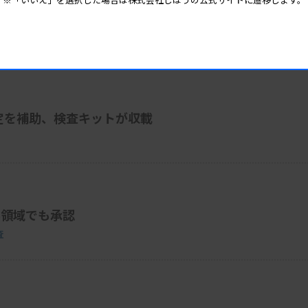
件
定を補助、検査キットが収載
ん領域でも承認
査