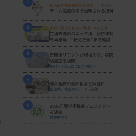
1
新人臨床検査技師の歩き方 ［第16
回］
チーム医療の中で信頼される技師
2
変わり続ける検査の現場 #32 山形済
生病院
生理検査のパニック値、報告体制
を再構築 “伝えた後”まで確認
3
日臨技リエゾンが現地入り、病院
検査室を視察
8月8・9両日にはDVT検診へ
4
導入経費や高齢化など課題に
全医共、検査DXテーマに議論
5
2026年度学術推進プロジェクト
を決定
検査医学会
能