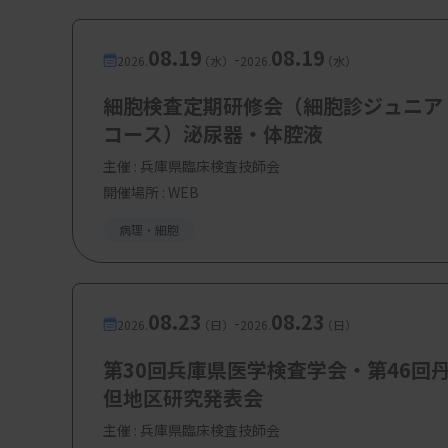
08.19
08.19
-
2026.
（水）
2026.
（水）
細胞検査定期研修会（細胞診ジュニア
コース）泌尿器・体腔液
主催 :
兵庫県臨床検査技師会
開催場所 : WEB
病理・細胞
08.23
08.23
-
2026.
（日）
2026.
（日）
第30回兵庫県医学検査学会・第46回
但地区研究発表会
主催 :
兵庫県臨床検査技師会