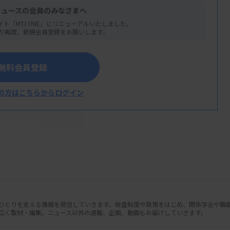
どのメリットがある。
希望販売価格は13万
ニュースの会員のみなさまへ
イト「MTJ ONE」にリニューアルいたしました。
り再度、新規会員登録をお願いします。
無料会員登録
の方はこちらからログイン
人ひとりを支える情報を発信していきます。検査制度や政策をはじめ、関係学会や職
広く取材・編集。ニュース以外の連載、企画、動画もお届けしていきます。