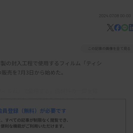
2024.07.08 00:00
この記事の画像を全て見る
作製の封入工程で使用するフィルム「ティシ
の販売を7月3日から始めた。
フィルム」で使用する。原材料の一部を環
に起きることがある染色液によるにじみや、
を図った。
会員登録
（無料）が必要です
と、すべての記事が制限なく閲覧でき、
、便利な機能がご利用いただけます。
必要だった封入剤の滴下や乾燥が不要で、鏡