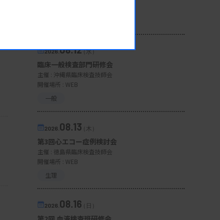
開催場所 : 広島県
管理運営
08.12
2026.
（水）
臨床一般検査部門研修会
主催 :
沖縄県臨床検査技師会
開催場所 : WEB
一般
08.13
2026.
（木）
第3回心エコー症例検討会
主催 :
徳島県臨床検査技師会
開催場所 : WEB
生理
08.16
2026.
（日）
第2回 血液検査班研修会