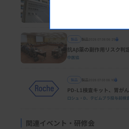
6月承認の体外診、新規3
厚労省
製品
製品
2026.07.06 06:25
抗Aβ薬の副作用リスク判
中医協
製品
製品
2026.07.03 06:10
PD-L1検査キット、胃が
ロシュ・D、テビムブラ投与前検
関連イベント・研修会