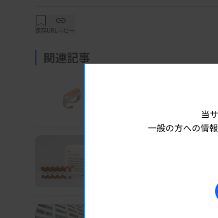
保存
URLコピー
ティシュー・テック カバ
関連記事
製品
製品
2026.07.24 06:05
【新製品】カフレス血圧
当
大正製薬など Arblet 血圧演算プログ
一般の方への情報
製品
製品
2026.07.17 06:10
【新製品】リソバリシブ
MBL 「AmoyDx PIK3CA変異
製品
製品
2026.07.08 06:20