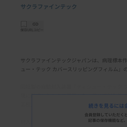
サクラファインテック
保存
URLコピー
サクラファインテックジャパンは、病理標本
ュー・テック カバースリッピングフィルム」
同社製の自動封入装置「ティシュー・テック 
境に配慮したものに変更した。併せて封入時
工程上生じるアーチファクトを抑制する改良
続きを見るには
会員登録していただく
記事の保存機能など
封入剤付きフィルムは、従来のガラス封入で