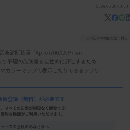
2024.05.20 00:00
この記事の画像を全て見る
置「Aplio i700/LX Prism
法により肝臓の脂肪量を定性的に評価するため
値やカラーマップで表示したりできるアプリ
し定性的に評価するための情報提供」と「超
会員登録
（無料）が必要です
肪量を定性的に評価するための情報提供」
と、すべての記事が制限なく閲覧でき、
、便利な機能がご利用いただけます。
D215-3 超音波エラストグラフィー」と
満たしている。
ニュースの会員のみなさまへ