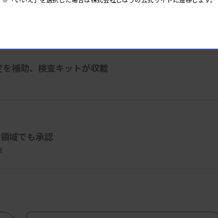
定を補助、検査キットが収載
rism Edition
ん領域でも承認
査