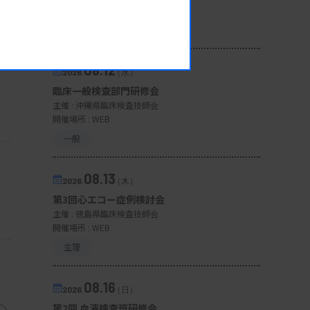
開催場所 : 広島県
管理運営
08.12
2026.
（水）
臨床一般検査部門研修会
主催 :
沖縄県臨床検査技師会
開催場所 : WEB
一般
08.13
2026.
（木）
第3回心エコー症例検討会
主催 :
徳島県臨床検査技師会
開催場所 : WEB
生理
08.16
2026.
（日）
第2回 血液検査班研修会