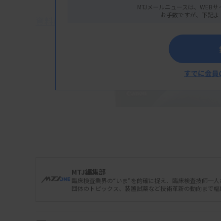
MTJメールニュースは、WEBサ
お手数ですが、下記よ
資料はこちら
すでに会員
MTJ編集部
臨床検査業界の“いま”を的確に捉え、臨床検査技師一
団体のトピックス、装置試薬など技術革新の動向まで幅