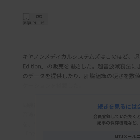
保存
URLコピー
キヤノンメディカルシステムズはこのほど、超音波診断装
Edition」の販売を開始した。超音波減衰
のデータを提供したり、肝臓組織の硬さを数
ケーションを搭載した。
同装置は「肝臓などの硬さを非侵襲的に計測
続きを見るには
音波の減衰量を非侵襲的に計測し、肝臓の脂
会員登録していただく
記事の保存機能など
を、装置の使用目的、効果に記載。診療報酬の「
「D215-4 超音波減衰法検査」の算定要件を
MTJメール