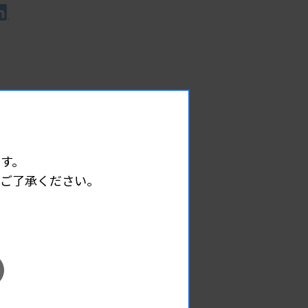
す。
めご了承ください。
EVENT
イベント情報
08.09
2026.
（日）
東部地区 広島県精度管理報告会
主催 :
広島県臨床検査技師会