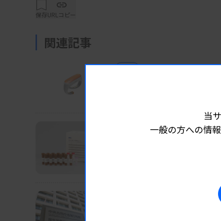
保存
URLコピー
関連記事
製品
製品
2026.07.24 06:05
【新製品】カフレス血圧
大正製薬など Arblet 血圧演算プログ
当
一般の方への情報
製品
製品
2026.07.17 06:10
【新製品】リソバリシブ
MBL 「AmoyDx PIK3CA変異
製品
製品
2026.07.08 06:20
6月承認の体外診、新規3