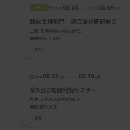
08.08
08.09
-
開催中
2026.
（土）
2026.
（日）
臨床生理部門 超音波分野研修会
主催 :
新潟県臨床検査技師会
開催場所 : 新潟県
生理
08.19
08.19
-
2026.
（水）
2026.
（水）
第3回心電図判読セミナー
主催 :
徳島県臨床検査技師会
開催場所 : WEB
生理