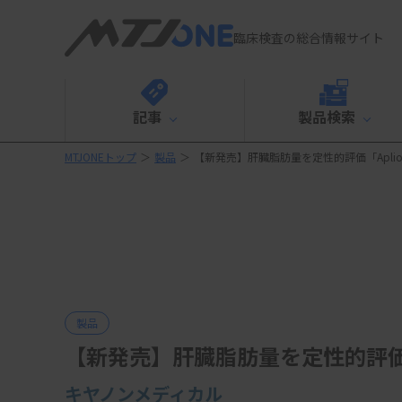
臨床検査の総合情報サイト
記事
製品検索
MTJONEトップ
＞
製品
＞
【新発売】肝臓脂肪量を定性的評価「Aplio i700/
製品
【新発売】肝臓脂肪量を定性的評価「Aplio
キヤノンメディカル