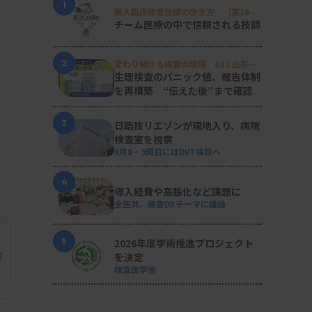
1
新人臨床検査技師の歩き方 ［第16
回］
チーム医療の中で信頼される技師
2
変わり続ける検査の現場 #32 山形済
生病院
生理検査のパニック値、報告体制
を再構築 “伝えた後”まで確認
3
日臨技リエゾンが現地入り、病院
検査室を視察
8月8・9両日にはDVT検診へ
4
導入経費や高齢化など課題に
全医共、検査DXテーマに議論
5
2026年度学術推進プロジェクト
能
を決定
検査医学会