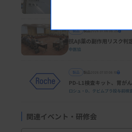
厚労省
製品
製品
2026.07.06 06:25
抗Aβ薬の副作用リスク判
中医協
製品
製品
2026.07.03 06:10
Aplio i700/LX P
PD-L1検査キット、胃が
ロシュ・D、テビムブラ投与前検
関連イベント・研修会