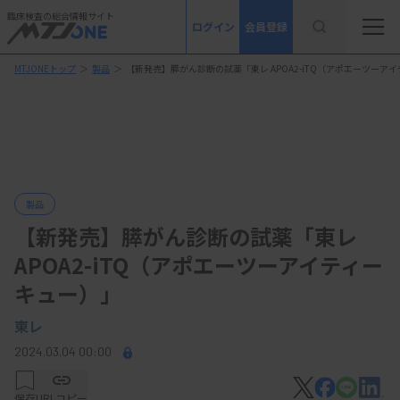
臨床検査の総合情報サイト
ログイン
会員登録
MTJONEトップ
＞
製品
＞
【新発売】膵がん診断の試薬「東レ APOA2-iTQ（アポエーツーア
製品
【新発売】膵がん診断の試薬「東レ
APOA2-iTQ（アポエーツーアイティー
キュー）」
東レ
2024.03.04 00:00
保存
URLコピー