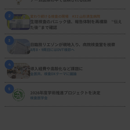
2
変わり続ける検査の現場 #32 山形済生病院
生理検査のパニック値、報告体制を再構築 “伝え
た後”まで確認
3
日臨技リエゾンが現地入り、病院検査室を視察
8月8・9両日にはDVT検診へ
4
導入経費や高齢化など課題に
全医共、検査DXテーマに議論
5
2026年度学術推進プロジェクトを決定
検査医学会