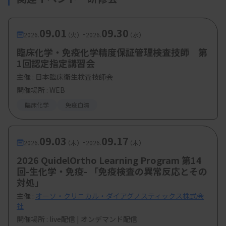
09.01
09.30
-
2026.
（火）
2026.
（水）
臨床化学・免疫化学精度保証管理検査技師 第
1回認定指定講習会
主催 :
日本臨床衛生検査技師会
開催場所 : WEB
臨床化学
免疫血清
09.03
09.17
-
2026.
（木）
2026.
（木）
2026 QuidelOrtho Learning Program 第14
回-生化学・免疫- 「免疫検査の異常反応とその
対処」
主催 :
オーソ・クリニカル・ダイアグノスティックス株式会
社
開催場所 : live配信 | オンデマンド配信