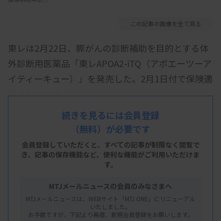
この記事の画像を全て見る
東レは2月22日、膵がんの診断補助を目的とする体
外診断用医薬品「東レAPOA2-iTQ（アポエーツーア
イティーキュー）」を発売した。2月1日付で保険適
用されている。
ELISA法（定量）により、血漿または血清中の2種類
続きを見るには会員登録
（無料）が必要です
のアポリポ蛋白A2アイソフォーム（APOA2-AT、
APOA2-TQ）の濃度を独立して測定する。測定した
会員登録していただくと、すべての記事が制限なく閲覧で
き、
記事の保存機能など、便利な機能がご利用いただけま
2つの濃度の相乗平均値を求めて、膵がんの診断補
す。
助に活用する。一般的なELISA法装置で使用でき
MTJメールニュースの会員のみなさまへ
る。既存の腫瘍マーカーとは異なる物質を測定する
MTJメールニュースは、WEBサイト「MTJ ONE」にリニューアル
ため、CA19-9と相補的なマーカーになり、従来検
いたしました。
お手数ですが、下記より再度、新規会員登録をお願いします。