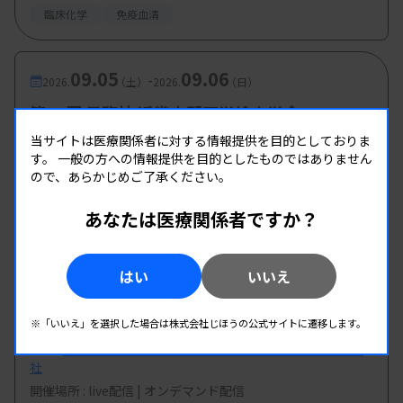
臨床化学
免疫血清
09.05
09.06
-
2026.
（土）
2026.
（日）
第65回 日臨技 近畿支部医学検査学会
主催 :
日本臨床衛生検査技師会 近畿支部
当サイトは医療関係者に対する情報提供を目的としておりま
す。
一般の方への情報提供を目的としたものではありません
開催場所 : 奈良県
ので、あらかじめご了承ください。
全領域
あなたは医療関係者ですか？
09.17
10.01
-
2026.
（木）
2026.
（木）
はい
いいえ
2026 QuidelOrtho Learning Program 第15
回-生化学・免疫-「診断治療 プロカルシトニ
ン」
※「いいえ」を選択した場合は株式会社じほうの公式サイトに遷移します。
主催 :
オーソ・クリニカル・ダイアグノスティックス株式会
社
開催場所 : live配信 | オンデマンド配信