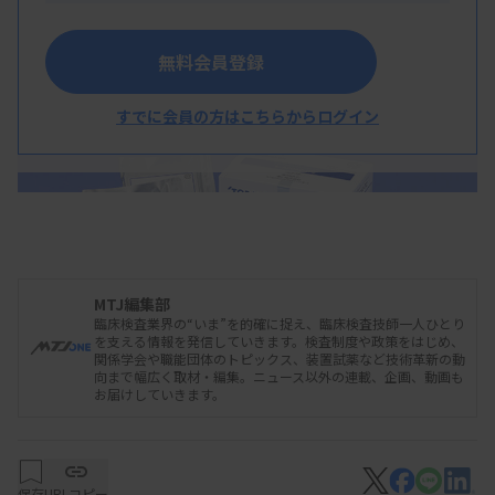
出できなかった膵がん患者の早期診断が期待される
としている。
無料会員登録
すでに会員の方はこちらからログイン
MTJ編集部
臨床検査業界の“いま”を的確に捉え、臨床検査技師一人ひとり
を支える情報を発信していきます。検査制度や政策をはじめ、
関係学会や職能団体のトピックス、装置試薬など技術革新の動
向まで幅広く取材・編集。ニュース以外の連載、企画、動画も
お届けしていきます。
東レAPOA2-iTQ
保存
URLコピー