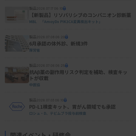
製品
2026.07.17 06:10
【新製品】リソバリシブのコンパニオン診断薬
MBL 「AmoyDx PIK3CA変異検出キット」
製品
2026.07.08 06:20
6月承認の体外診、新規3件
厚労省
製品
2026.07.06 06:25
抗Aβ薬の副作用リスク判定を補助、検査キッ
トが収載
中医協
製品
2026.07.03 06:10
PD-L1検査キット、胃がん領域でも承認
ロシュ・D、テビムブラ投与前検査
関連イベント・研修会