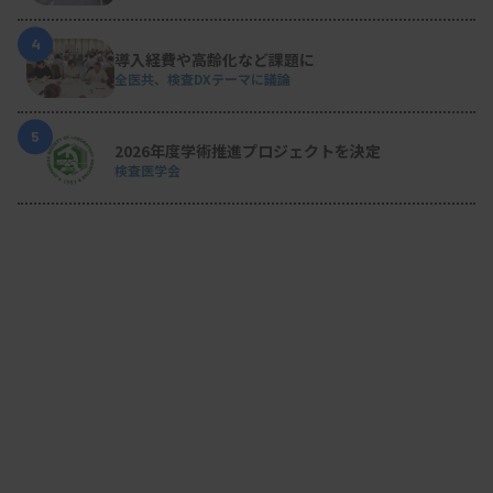
4
導入経費や高齢化など課題に
全医共、検査DXテーマに議論
5
2026年度学術推進プロジェクトを決定
検査医学会