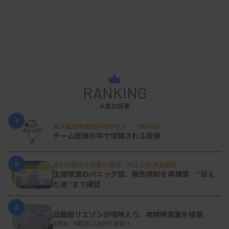
RANKING
人気の記事
1
新人臨床検査技師の歩き方 ［第16回］
チーム医療の中で信頼される技師
2
変わり続ける検査の現場 #32 山形済生病院
生理検査のパニック値、報告体制を再構築 “伝え
た後”まで確認
3
日臨技リエゾンが現地入り、病院検査室を視察
8月8・9両日にはDVT検診へ