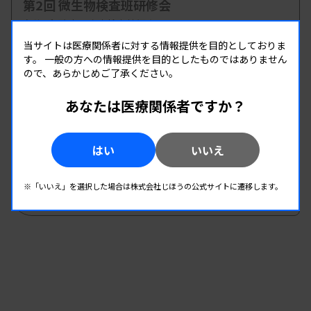
第2回 微生物検査班研修会
主催 :
和歌山県臨床検査技師会
開催場所 : 和歌山県 | WEB
当サイトは医療関係者に対する情報提供を目的としておりま
す。
一般の方への情報提供を目的としたものではありません
微生物
ので、あらかじめご了承ください。
あなたは医療関係者ですか？
08.22
08.22
-
2026.
（土）
2026.
（土）
2026年度第1回北信支部学習会
はい
いいえ
主催 :
長野県臨床検査技師会
開催場所 : 長野県
※「いいえ」を選択した場合は株式会社じほうの公式サイトに遷移します。
微生物