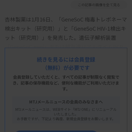
この記事の画像を全て見る
杏林製薬は1月16日、「GeneSoC 梅毒トレポネーマ
検出キット（研究用）」と「GeneSoC HIV-1検出キ
ット（研究用）」を発売した。遺伝子解析装置
「GeneSoC mini」または超高速リアルタイムPCR
装置「GeneSoC mini R」で使用し、それぞれ梅毒
続きを見るには会員登録
トレポネーマ、ヒト免疫不全ウイルス1型（HIVｰ1）
（無料）が必要です
の核酸を約16分で検出できる。短時間で核酸増幅検
会員登録していただくと、すべての記事が制限なく閲覧で
査が可能となり、病原体の早期特定に貢献できると
き、
記事の保存機能など、便利な機能がご利用いただけま
す。
している。
MTJメールニュースの会員のみなさまへ
希望納入価格（税別、20テスト分）は、梅毒トレポ
MTJメールニュースは、WEBサイト「MTJ ONE」にリニューアル
ネーマ検出キット2万9800円、HIV-1検出キット5万
いたしました。
お手数ですが、下記より再度、新規会員登録をお願いします。
9800円。