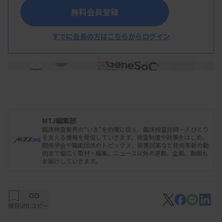
無料会員登録
すでに会員の方はこちらからログイン
MTJ編集部
臨床検査業界の“いま”を的確に捉え、臨床検査技師一人ひとり
を支える情報を発信していきます。検査制度や政策をはじめ、
関係学会や職能団体のトピックス、装置試薬など技術革新の動
梅毒トレポネーマ検出キット
向まで幅広く取材・編集。ニュース以外の連載、企画、動画も
お届けしていきます。
保存
URLコピー