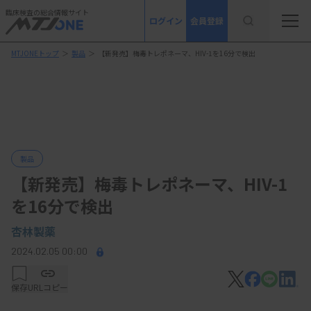
臨床検査の総合情報サイト
ログイン
会員登録
MTJONEトップ
＞
製品
＞
【新発売】梅毒トレポネーマ、HIV-1を16分で検出
製品
【新発売】梅毒トレポネーマ、HIV-1
を16分で検出
杏林製薬
2024.02.05 00:00
保存
URLコピー