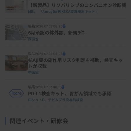
【新製品】リソバリシブのコンパニオン診断薬
MBL 「AmoyDx PIK3CA変異検出キット」
製品
2026.07.08 06:20
6月承認の体外診、新規3件
厚労省
製品
2026.07.06 06:25
抗Aβ薬の副作用リスク判定を補助、検査キッ
トが収載
中医協
製品
2026.07.03 06:10
PD-L1検査キット、胃がん領域でも承認
ロシュ・D、テビムブラ投与前検査
関連イベント・研修会