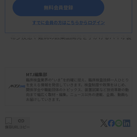
無料会員登録
ACRLが入居する川崎生命科学・環境研究センター（川崎市）
すでに会員の方はこちらからログイン
希少疾患や難病の医薬品開発を手がけるバイオ製
薬企業のアンジェスは、新生児に対する拡大スクリ
ーニング検査の受託事業を2024年度以降に拡大す
る。同社の検査事業部が開設した「アンジェスクリ
ニカルリサーチラボラトリー」（ACRL、川崎市）
MTJ編集部
臨床検査業界の“いま”を的確に捉え、臨床検査技師一人ひとり
のPCR検査装置などを増強するなどして機能を強化
を支える情報を発信していきます。検査制度や政策をはじめ、
関係学会や職能団体のトピックス、装置試薬など技術革新の動
する。自治体からの受託を増やすことで、現在年2
向まで幅広く取材・編集。ニュース以外の連載、企画、動画も
お届けしていきます。
万件の検査受託件数を拡大していく方針だ。
保存
URLコピー
1月15日に同社が報道機関向けに開いた事業説明