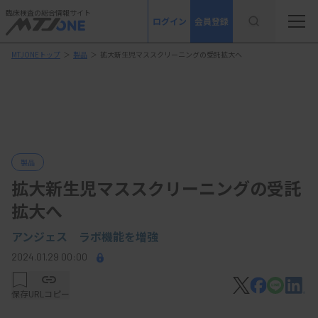
臨床検査の総合情報サイト
ログイン
会員登録
MTJONEトップ
＞
製品
＞
拡大新生児マススクリーニングの受託拡大へ
製品
拡大新生児マススクリーニングの受託
拡大へ
アンジェス ラボ機能を増強
2024.01.29 00:00
保存
URLコピー