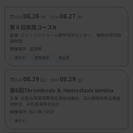
08.26
08.27
-
2026.
（水）
2026.
（木）
第８回実践コースB
主催 :
ルイ・パストゥール医学研究センター 、機能水研究振
興財団
開催場所 : 滋賀県
遺伝子
管理運営
微生物
08.29
08.29
-
2026.
（土）
2026.
（土）
第6回Thrombosis ＆ Hemostasis semina
主催 :
北陸血液凝固異常症連絡協議会、石川県臨床衛生検査
技師会、中外製薬株式会社
開催場所 : 石川県 | WEB
遺伝子