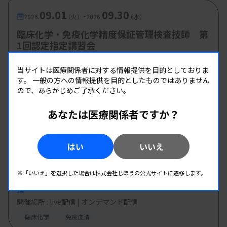
09.01
09.30
-
2026.
（火）
2026.
（水）
臨床化学・免疫化学精度保証管理検査技師 第
1回認定指定講習会
主催 :
日本臨床衛生検査技師会
当サイトは医療関係者に対する情報提供を目的としておりま
開催場所 : WEB
す。
一般の方への情報提供を目的としたものではありません
臨床化学
免疫血清
ので、あらかじめご了承ください。
あなたは医療関係者ですか？
09.03
09.17
-
2026.
（木）
2026.
（木）
2026 QuidelOrtho Learning Program 第14
はい
いいえ
回-生化学・免疫- 「免疫検査の異常反応とその
対処」
※「いいえ」を選択した場合は株式会社じほうの公式サイトに遷移します。
主催 :
オーソ・クリニカル・ダイアグノスティックス株式会
社
開催場所 : live配信 | オンデマンド配信
臨床化学
免疫血清