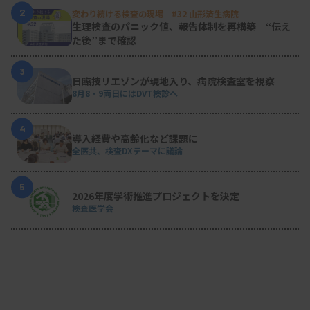
2
変わり続ける検査の現場 #32 山形済生病院
生理検査のパニック値、報告体制を再構築 “伝え
た後”まで確認
3
日臨技リエゾンが現地入り、病院検査室を視察
8月8・9両日にはDVT検診へ
4
導入経費や高齢化など課題に
全医共、検査DXテーマに議論
5
2026年度学術推進プロジェクトを決定
検査医学会