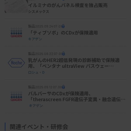
イルミナのがんパネル検査を独占販売
シスメックス
ACRLの検査能力は現在年10万件。今後、
製品
CReARIDからの受託増が見込まれることや自治体か
2025.09.24 07:01
「ティブソボ」のCDxが保険適用
らの検査委託についての問い合わせが増加している
キアゲン
こともあり、検査需要の状況に合わせた処理能力の
製品
増強も検討する。
2025.09.22 07:01
乳がんのHER2超低発現の診断補助で保険適
用、「ベンタナ ultraView パスウェー
HER2（4B5）」
ロシュ・D
製品
2025.09.12 07:00
バルバーサのCDxが保険適用、
「therascreen FGFR遺伝子変異・融合遺伝子
検出キットRGQ キアゲン」
キアゲン
関連イベント・研修会