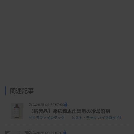
会で、検査事業部開発グループの大星航主任研究員
は「自治体等の要望やニーズに沿った検査パッケー
ジを提案するなどの柔軟な検査対応が可能」と話し
た。また、スクリーニング検査や遺伝学的検査か
ら、治療効果のモニタリングに有効なバイオマーカ
ー検査まで、「希少遺伝性疾患のワンストップ検査
が国内で唯一可能だ」と自社の強みを述べた。
現在、グルコサミノグリカン（GAG）やLyso-
関連記事
Gb3などのライソゾーム病関連のバイオマーカーと
製品
2025.09.29 07:00
して、2次スクリーニングで運用するための研究開
【新製品】凍結標本作製用の冷却溶剤
発を進めており、一部の検査項目は来年度にも運用
サクラファインテック ヒスト・テック ハイフロイドⅡ
を開始する予定。
製品
2025.09.26 07:01