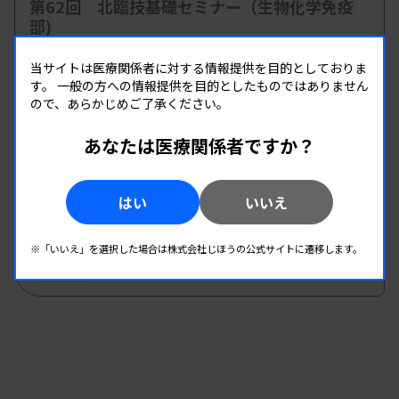
第62回 北臨技基礎セミナー（生物化学免疫
部)
主催 :
北海道臨床衛生検査技師会
当サイトは医療関係者に対する情報提供を目的としておりま
開催場所 : 北海道
す。
一般の方への情報提供を目的としたものではありません
臨床化学
ので、あらかじめご了承ください。
あなたは医療関係者ですか？
08.22
08.22
-
2026.
（土）
2026.
（土）
第2回 生物化学分析班研修会
はい
いいえ
主催 :
和歌山県臨床検査技師会
開催場所 : 和歌山県
※「いいえ」を選択した場合は株式会社じほうの公式サイトに遷移します。
臨床化学