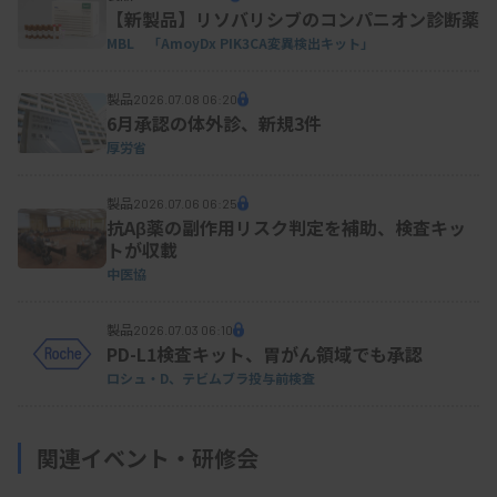
【新製品】リソバリシブのコンパニオン診断薬
MBL 「AmoyDx PIK3CA変異検出キット」
製品
2026.07.08 06:20
6月承認の体外診、新規3件
厚労省
製品
2026.07.06 06:25
抗Aβ薬の副作用リスク判定を補助、検査キッ
トが収載
中医協
製品
2026.07.03 06:10
PD-L1検査キット、胃がん領域でも承認
ロシュ・D、テビムブラ投与前検査
関連イベント・研修会