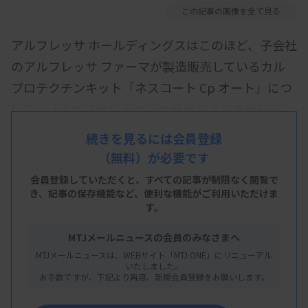
この記事の画像を全て見る
アルフレッサ ホールディングスはこのほど、子会社
のアルフレッサ ファーマが製造販売しているカル
プロテクチンキット「ネスコート Cp オート」につ
いて、「炎症性腸疾患の診断補助および病態把握の
補助」の使用目的が1月1日付で保険適用されたと発
続きを見るには会員登録
表した。
（無料）が必要です
保険適用の拡大は使用目的の変更が昨年9月に薬事
会員登録していただくと、すべての記事が制限なく閲覧で
き、
記事の保存機能など、便利な機能がご利用いただけま
承認されたことを受けたもの。これまでの潰瘍性大
す。
腸炎の病態把握の補助のほか、「炎症性腸疾患の診
MTJメールニュースの会員のみなさまへ
断補助」と「クローン病の病態把握の補助」でも保
MTJメールニュースは、WEBサイト「MTJ ONE」にリニューアル
険で使えるようになった。このため使用目的の記載
いたしました。
お手数ですが、下記より再度、新規会員登録をお願いします。
が「炎症性腸疾患の診断補助および病態把握の補