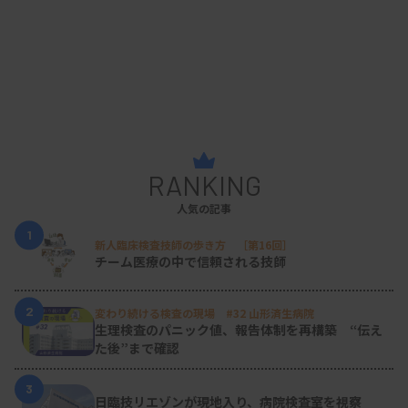
RANKING
人気の記事
1
新人臨床検査技師の歩き方 ［第16回］
チーム医療の中で信頼される技師
2
変わり続ける検査の現場 #32 山形済生病院
生理検査のパニック値、報告体制を再構築 “伝え
た後”まで確認
3
日臨技リエゾンが現地入り、病院検査室を視察