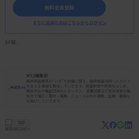
助」に改められた。
無料会員登録
同製品は糞便中のカルプロテクチンを金コロイド凝
集法で測定する。同社の自動分析装置「ヘモテクト
すでに会員の方はこちらからログイン
NS-Prime」と「全自動便尿分析装置 AA01」の専用
試薬。
保険適用区分は「E2（既存項目・変更あり）」で、
「D003 9 カルプロテクチン（糞便）」として270点
を算定できる。
MTJ編集部
臨床検査業界の“いま”を的確に捉え、臨床検査技師一人ひとり
を支える情報を発信していきます。検査制度や政策をはじめ、
資料はこちら
関係学会や職能団体のトピックス、装置試薬など技術革新の動
向まで幅広く取材・編集。ニュース以外の連載、企画、動画も
お届けしていきます。
保存
URLコピー