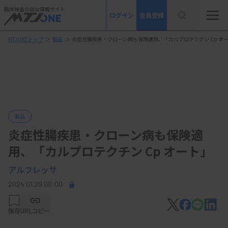
臨床検査の総合情報サイト
ログイン
会員登録
MTJONEトップ
＞
製品
＞
炎症性腸疾患・クローン病も保険適用、「カルプロテクチン Cp オ
製品
炎症性腸疾患・クローン病も保険適
用、「カルプロテクチン Cp オート」
アルフレッサ
2024.01.29 00:00
保存
URLコピー