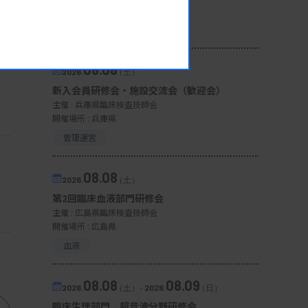
開催場所 : 宮城県
微生物
08.08
2026.
（土）
新入会員研修会・施設交流会（歓迎会）
主催 :
兵庫県臨床検査技師会
開催場所 : 兵庫県
管理運営
08.08
2026.
（土）
第2回臨床血液部門研修会
主催 :
広島県臨床検査技師会
開催場所 : 広島県
血液
08.08
08.09
2026.
（土）
-
2026.
（日）
臨床生理部門 超音波分野研修会