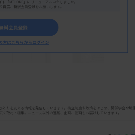
イト「MTJ ONE」にリニューアルいたしました。
り再度、新規会員登録をお願いします。
無料会員登録
の方はこちらからログイン
連結子会社のH.U.グループ中央研究所が明治
じて飲料を提供するサービスを12月12日
人ひとりを支える情報を発信していきます。検査制度や政策をはじめ、関係学会や職
広く取材・編集。ニュース以外の連載、企画、動画もお届けしていきます。
ノコッカスなど代表的な5菌属の腸内細菌
る。