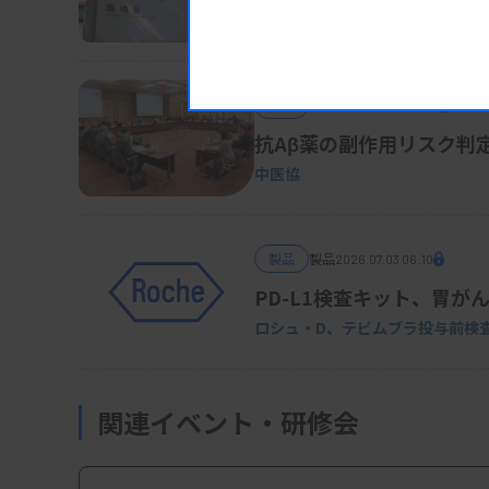
厚労省
製品
製品
2026.07.06 06:25
抗Aβ薬の副作用リスク判
中医協
製品
製品
2026.07.03 06:10
PD-L1検査キット、胃が
ロシュ・D、テビムブラ投与前検
関連イベント・研修会