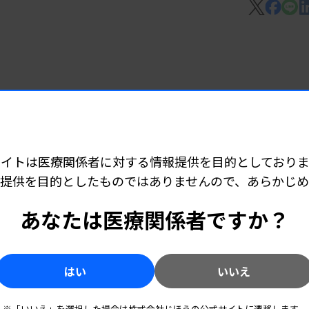
に郵送し、同社が便中の腸内細菌を測定す
を検出する定量PCR測定系を開発した。
明
検査を委託する。検査結果リポートと飲料を
上で確認できる。
モニタリング機器
ラム Alysis-001
サイトは医療関係者に対する情報提供を目的としておりま
提供を目的としたものではありませんので、あらかじ
のコンパニオン診断薬
あなたは医療関係者ですか？
検出キット」
はい
いいえ
件
※「いいえ」を選択した場合は株式会社じほうの公式サイトに遷移します。