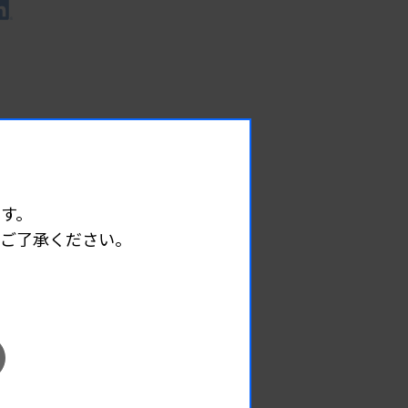
す。
めご了承ください。
EVENT
イベント情報
08.08
2026.
（土）
宮臨技微生物部門研修会
主催 :
宮城県臨床検査技師会