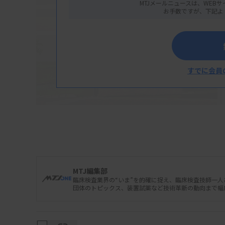
MTJメールニュースは、WEBサ
お手数ですが、下記よ
すでに会員
H.U.グループホールディングスは11月21日、
MTJ編集部
と、便検体で腸内細菌を測定し、その結果に応
臨床検査業界の“いま”を的確に捉え、臨床検査技師一
団体のトピックス、装置試薬など技術革新の動向まで幅
から始めると発表した。バクテロイデスやルミ
の量やバランスを測り、最適な飲料を提供す