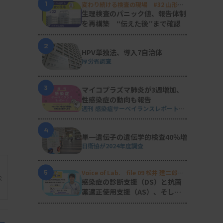
1
変わり続ける検査の現場 #32 山形済
生病院
生理検査のパニック値、報告体制
を再構築 “伝えた後”まで確認
2
HPV単独法、導入7自治体
厚労省調査
3
マイコプラズマ肺炎が3週増加、
性感染症の動向も報告
週刊 感染症サーベイランスレポート
#2026年第29週（2026.7.13 - 7.19）
4
単一遺伝子の遺伝学的検査40％増
日衛協が2024年度調査
5
Voice of Lab. file 09 松井 建二郎
能
（藤田医科大学病院臨床検査部微生物
感染症の診断支援（DS）と抗菌
遺伝子検査室
）
薬適正使用支援（AS）、そして
研究へ