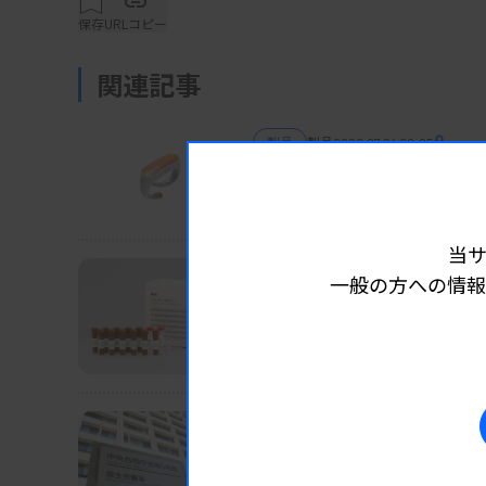
サービス購入者が採便検体をH.U.中央研究所
保存
URLコピー
る。サービス開始に当たって、便中の腸内細菌
治が申し込みを受け付け、H.U.中央研究所へ
関連記事
提供するほか、生活習慣アドバイスをウェブ
製品
製品
2026.07.24 06:05
【新製品】カフレス血圧
大正製薬など Arblet 血圧演算プログ
当
一般の方への情報
製品
製品
2026.07.17 06:10
【新製品】リソバリシブ
MBL 「AmoyDx PIK3CA変異
製品
製品
2026.07.08 06:20
6月承認の体外診、新規3