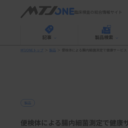
臨床検査の総合情報サイト
記事
製品検索
MTJONEトップ
＞
製品
＞
便検体による腸内細菌測定で健康サービス 
製品
便検体による腸内細菌測定で健康サ