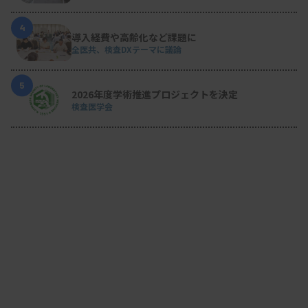
4
導入経費や高齢化など課題に
全医共、検査DXテーマに議論
5
2026年度学術推進プロジェクトを決定
検査医学会