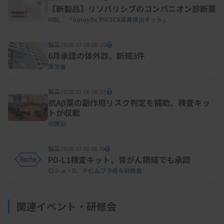
【新製品】リソバリシブのコンパニオン診断薬
MBL 「AmoyDx PIK3CA変異検出キット」
製品
2026.07.08 06:20
6月承認の体外診、新規3件
厚労省
製品
2026.07.06 06:25
抗Aβ薬の副作用リスク判定を補助、検査キッ
トが収載
中医協
製品
2026.07.03 06:10
PD-L1検査キット、胃がん領域でも承認
ロシュ・D、テビムブラ投与前検査
関連イベント・研修会