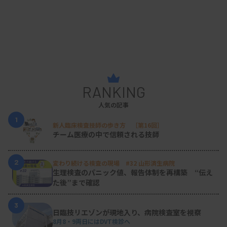
RANKING
人気の記事
1
新人臨床検査技師の歩き方 ［第16回］
チーム医療の中で信頼される技師
2
変わり続ける検査の現場 #32 山形済生病院
生理検査のパニック値、報告体制を再構築 “伝え
た後”まで確認
3
日臨技リエゾンが現地入り、病院検査室を視察
8月8・9両日にはDVT検診へ