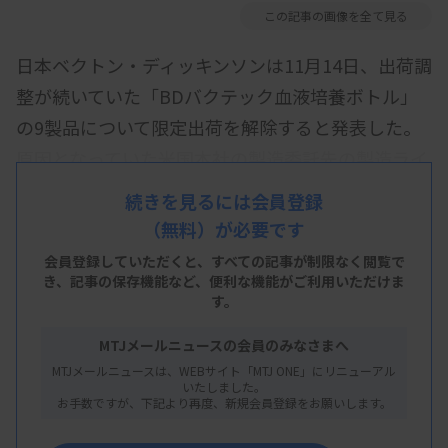
この記事の画像を全て見る
日本ベクトン・ディッキンソンは11月14日、出荷調
整が続いていた「BDバクテック血液培養ボトル」
の9製品について限定出荷を解除すると発表した。
原因となっていた米国本社の製造委託先の製造ライ
ン不具合が解消して安定供給のめどが立ったため。
続きを見るには会員登録
当初1月に予定していた出荷調整の解除を11月18日
（無料）が必要です
付に前倒しする。
会員登録していただくと、すべての記事が制限なく閲覧で
き、
記事の保存機能など、便利な機能がご利用いただけま
す。
同社は9月9日、10月1日と段階的に供給制限を解除
したものの、過剰な発注等を避けるために当面、
MTJメールニュースの会員のみなさまへ
2024年4月～6月までの「月平均出荷数」を上限と
MTJメールニュースは、WEBサイト「MTJ ONE」にリニューアル
いたしました。
する出荷調整を続けていた。
お手数ですが、下記より再度、新規会員登録をお願いします。