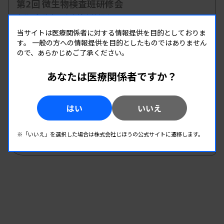
第2回 微生物検査班研修会
主催 :
和歌山県臨床検査技師会
開催場所 : 和歌山県 | WEB
当サイトは医療関係者に対する情報提供を目的としておりま
す。
一般の方への情報提供を目的としたものではありません
微生物
ので、あらかじめご了承ください。
あなたは医療関係者ですか？
08.22
08.22
-
2026.
（土）
2026.
（土）
2026年度第1回北信支部学習会
はい
いいえ
主催 :
長野県臨床検査技師会
開催場所 : 長野県
※「いいえ」を選択した場合は株式会社じほうの公式サイトに遷移します。
微生物