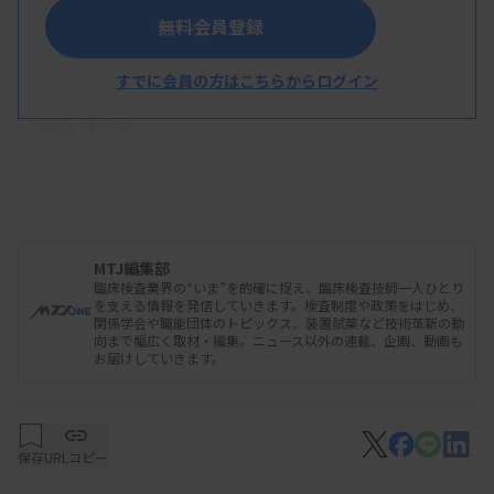
通常時の供給水準に戻ることを受け、厚生労働省を
無料会員登録
はじめ、日本臨床微生物学会、日本感染症学会、日
すでに会員の方はこちらからログイン
本臨床検査医学会、日本環境感染学会など関連学会
に報告済みだ。
MTJ編集部
臨床検査業界の“いま”を的確に捉え、臨床検査技師一人ひとり
を支える情報を発信していきます。検査制度や政策をはじめ、
関係学会や職能団体のトピックス、装置試薬など技術革新の動
向まで幅広く取材・編集。ニュース以外の連載、企画、動画も
お届けしていきます。
保存
URLコピー