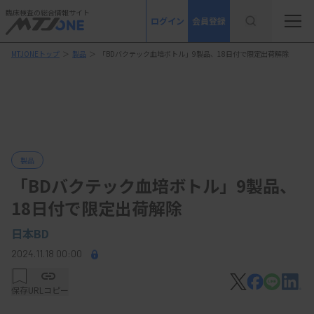
臨床検査の総合情報サイト
ログイン
会員登録
MTJONEトップ
＞
製品
＞
「BDバクテック血培ボトル」9製品、18日付で限定出荷解除
製品
「BDバクテック血培ボトル」9製品、
18日付で限定出荷解除
日本BD
2024.11.18 00:00
保存
URLコピー