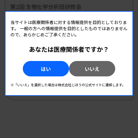
第2回 生物化学分析班研修会
主催 :
和歌山県臨床検査技師会
当サイトは医療関係者に対する情報提供を目的としておりま
開催場所 : 和歌山県
す。
一般の方への情報提供を目的としたものではありません
臨床化学
ので、あらかじめご了承ください。
あなたは医療関係者ですか？
08.22
08.22
-
2026.
（土）
2026.
（土）
第1回生物化学分析部門研修会
はい
いいえ
主催 :
宮崎県臨床検査技師会
開催場所 : 宮崎県
※「いいえ」を選択した場合は株式会社じほうの公式サイトに遷移します。
臨床化学