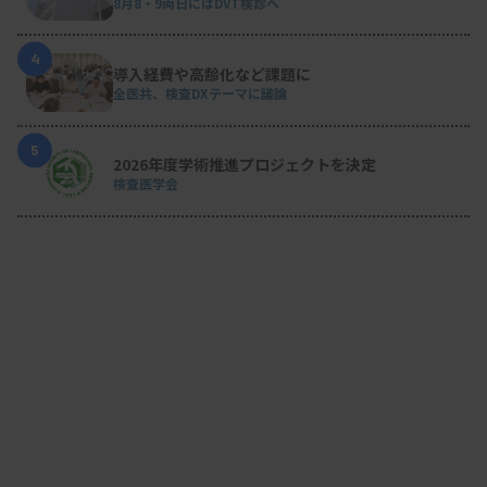
8月8・9両日にはDVT検診へ
4
導入経費や高齢化など課題に
全医共、検査DXテーマに議論
5
2026年度学術推進プロジェクトを決定
検査医学会