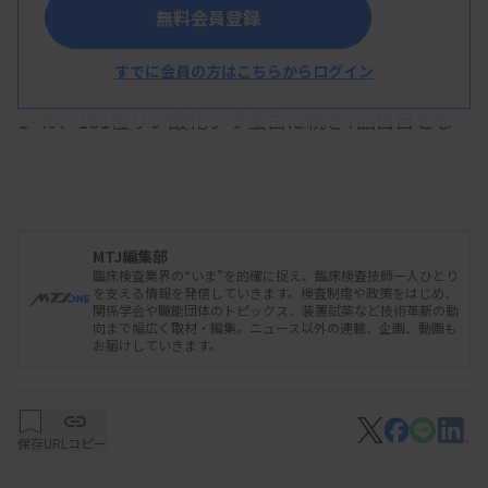
れている。
無料会員登録
ADに関連するルミパルスの血液用検査試薬は、
すでに会員の方はこちらからログイン
NfL、ApoE4、Pan-ApoE、β-アミロイド1-42、同
1-40、181位リン酸化タウ蛋白に続き7品目目とな
る。
資料はこちら
MTJ編集部
臨床検査業界の“いま”を的確に捉え、臨床検査技師一人ひとり
を支える情報を発信していきます。検査制度や政策をはじめ、
関係学会や職能団体のトピックス、装置試薬など技術革新の動
向まで幅広く取材・編集。ニュース以外の連載、企画、動画も
お届けしていきます。
保存
URLコピー