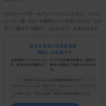
H.U.グループホールディングスはこのほど、アルツ
ハイマー病（AD）の識別などに有用とされる「217
位リン酸化タウ蛋白」（pTau 217）を測定するル
ミパルス試薬（研究用）を傘下の富士レビオグルー
プが欧米で発売したと発表した。日本では「できる
続きを見るには会員登録
だけ早いタイミングでの発売に向け準備を進めてい
（無料）が必要です
る」とし、遅くとも3月末までに発売する予定。
会員登録していただくと、すべての記事が制限なく閲覧で
き、
記事の保存機能など、便利な機能がご利用いただけま
全自動化学発光酵素免疫測定システム「ルミパルス
す。
G1200」と「G600 II」の専用試薬。国内で薬事承認
MTJメールニュースの会員のみなさまへ
を申請するかは今後検討する。
MTJメールニュースは、WEBサイト「MTJ ONE」にリニューアル
いたしました。
同社によるとpTau 217は、ADと非AD神経変性疾患
お手数ですが、下記より再度、新規会員登録をお願いします。
との識別、ADへの進行を予測できることが報告さ