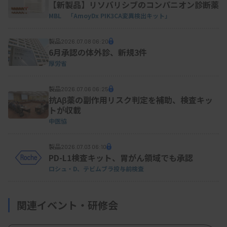
【新製品】リソバリシブのコンパニオン診断薬
MBL 「AmoyDx PIK3CA変異検出キット」
製品
2026.07.08 06:20
6月承認の体外診、新規3件
厚労省
製品
2026.07.06 06:25
抗Aβ薬の副作用リスク判定を補助、検査キッ
トが収載
中医協
製品
2026.07.03 06:10
PD-L1検査キット、胃がん領域でも承認
ロシュ・D、テビムブラ投与前検査
関連イベント・研修会