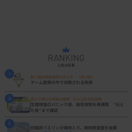
RANKING
人気の記事
1
新人臨床検査技師の歩き方 ［第16回］
チーム医療の中で信頼される技師
2
変わり続ける検査の現場 #32 山形済生病院
生理検査のパニック値、報告体制を再構築 “伝え
た後”まで確認
3
日臨技リエゾンが現地入り、病院検査室を視察