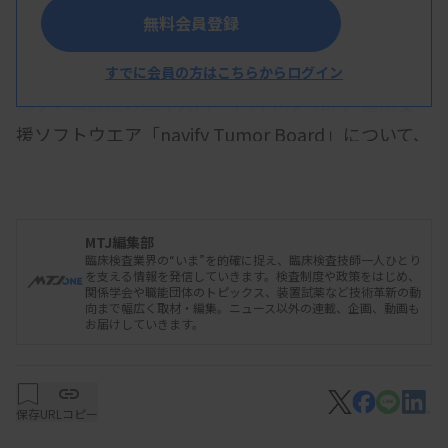
無料会員登録
ロシュ・ダイアグノスティックスは6月19日、が
すでに会員の方はこちらからログイン
んゲノム医療のエキスパートパネル（EP）運用支
援ソフトウエア「navify Tumor Board」について、
今年3月に保険適用された造血器腫瘍の遺伝子パネ
ル検査「ヘムサイト」への対応を開始したと発表し
た。保険適用済みの5つの固形がんの遺伝子パネル
MTJ編集部
検査に加え、ヘムサイトにおいてもEPに関連する
臨床検査業界の“いま”を的確に捉え、臨床検査技師一人ひとり
を支える情報を発信していきます。検査制度や政策をはじめ、
業務を支援する。
関係学会や職能団体のトピックス、装置試薬など技術革新の動
向まで幅広く取材・編集。ニュース以外の連載、企画、動画も
お届けしていきます。
同製品は、EPの業務をサポートするクラウド型
ソフトウエア。患者の検査結果などのデータを集約
保存
URLコピー
して一元管理し、院内や連携病院間での情報共有を