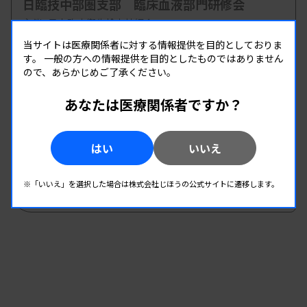
日臨技中部圏支部 臨床血液部門研修会
主催 :
日本臨床衛生検査技師会
開催場所 : 静岡県
当サイトは医療関係者に対する情報提供を目的としておりま
す。
一般の方への情報提供を目的としたものではありません
血液
ので、あらかじめご了承ください。
あなたは医療関係者ですか？
08.08
08.08
-
2026.
（土）
2026.
（土）
第1回愛臨技学術部研修会
はい
いいえ
主催 :
愛媛県臨床検査技師会
開催場所 : 愛媛県
※「いいえ」を選択した場合は株式会社じほうの公式サイトに遷移します。
血液
免疫血清
生理