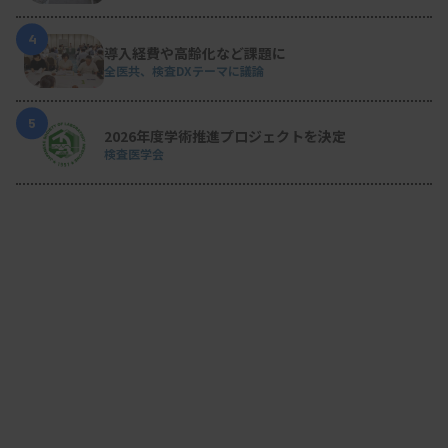
4
導入経費や高齢化など課題に
全医共、検査DXテーマに議論
5
2026年度学術推進プロジェクトを決定
検査医学会