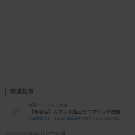
可能にする。また、EP用プレゼンテーション資料
や主治医向け返却リポートの自動作成機能などもあ
り、これらの機能により、EPの業務を効率的にサ
ポートし、医療従事者の負担を軽減する。
関連記事
製品
2026.07.24 06:05
【新製品】カフレス血圧モニタリング機器
大正製薬など Arblet 血圧演算プログラム Alysis-001
製品
2026.07.17 06:10