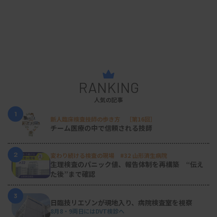
RANKING
人気の記事
1
新人臨床検査技師の歩き方 ［第16回］
チーム医療の中で信頼される技師
2
変わり続ける検査の現場 #32 山形済生病院
生理検査のパニック値、報告体制を再構築 “伝え
た後”まで確認
3
日臨技リエゾンが現地入り、病院検査室を視察
8月8・9両日にはDVT検診へ