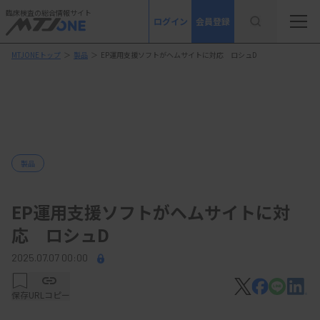
臨床検査の総合情報サイト
ログイン
会員登録
MTJONEトップ
＞
製品
＞
EP運用支援ソフトがヘムサイトに対応 ロシュD
製品
EP運用支援ソフトがヘムサイトに対
応 ロシュD
2025.07.07 00:00
保存
URLコピー