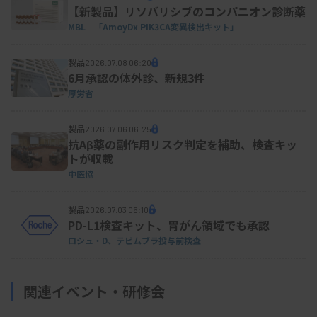
【新製品】リソバリシブのコンパニオン診断薬
MBL 「AmoyDx PIK3CA変異検出キット」
製品
2026.07.08 06:20
6月承認の体外診、新規3件
厚労省
製品
2026.07.06 06:25
抗Aβ薬の副作用リスク判定を補助、検査キッ
トが収載
中医協
製品
2026.07.03 06:10
PD-L1検査キット、胃がん領域でも承認
ロシュ・D、テビムブラ投与前検査
関連イベント・研修会