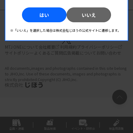
はい
いいえ
臨床検査の総合情報サイト
※「いいえ」を選択した場合は株式会社じほうの公式サイトに遷移します。
MTJ ONEについて
会社概要
利用規約
プライバシーポリシー
サイトポリシー
よくあるご質問
広告掲載について
お問い合わせ
All documents,images and photographs contained in this site belong
to JIHO,Inc.
Use of these documents, images and photographs is
strictly prohibited.Copyright (C) JIHO,Inc.
企画・連載
製品検索
イベント・研修会
検査用語集