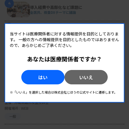
4
導入経費や高齢化など課題に
全医共、検査DXテーマに議論
5
2026年度学術推進プロジェクトを決定
当サイトは医療関係者に対する情報提供を目的としておりま
検査医学会
す。
一般の方への情報提供を目的としたものではありません
ので、あらかじめご了承ください。
あなたは医療関係者ですか？
EVENT
はい
いいえ
イベント情報
08.12
2026.
（水）
※「いいえ」を選択した場合は株式会社じほうの公式サイトに遷移します。
臨床一般検査部門研修会
主催 :
沖縄県臨床検査技師会
開催場所 : WEB
一般