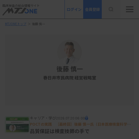
臨床検査の総合情報サイト
ログイン
会員登録
MTJONEトップ
＞
後藤 慎一
後藤 慎一
春日井市民病院 経営戦略室
キャリア・学び
2026.07.20 06:00
POCTの実践 ［最終回］後藤 慎一氏（日本医療検査科学会
POC技術委員会 委員長／春日井市民病院 経営戦略室）
品質保証は検査技師の手で