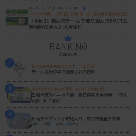
キャリア・学び
2025.12.24 06:00
POCTの実践 ［第3回］後藤 慎一氏（春日井市民病院 経営戦
略室）
〈事例1〉糖尿病チームで取り組んだPOCT血
糖機器の導入と運用管理
RANKING
人気の記事
1
新人臨床検査技師の歩き方 ［第16回］
チーム医療の中で信頼される技師
2
変わり続ける検査の現場 #32 山形済生病院
生理検査のパニック値、報告体制を再構築 “伝え
た後”まで確認
3
日臨技リエゾンが現地入り、病院検査室を視察
8月8・9両日にはDVT検診へ