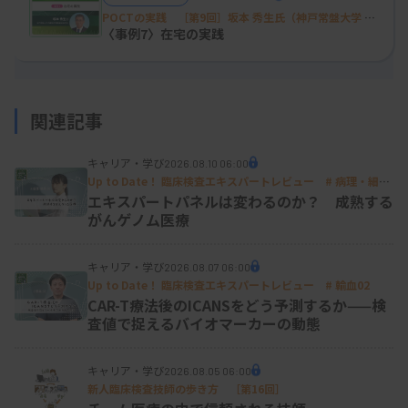
病院全体で取り組む精度管理
POCTの実践 ［第9回］坂本 秀生氏（神戸常盤大学 保
健科学部 医療検査学科）
〈事例7〉在宅の実践
病院全体でPOCT血糖を導入する以前は、看護師に
精度管理の意識はほとんどありませんでした。導入
する機器では、1日1回の校正とコントロール測定
関連記事
（精度管理）が必要であり、運用構築チームでは
「現場の看護師が校正とコントロール測定を行い、
キャリア・学び
2026.08.10 06:00
Up to Date！ 臨床検査エキスパートレビュー # 病理・細胞
その確認を臨床検査技師が巡視ラウンドで実施す
08
エキスパートパネルは変わるのか？ 成熟する
る」体制としました。そのため、看護師や研修医、
がんゲノム医療
臨床工学技士を対象に、精度管理の必要性を理解し
キャリア・学び
2026.08.07 06:00
てもらうための“研修会”を開催しました。集合研修
Up to Date！ 臨床検査エキスパートレビュー # 輸血02
や個別研修を繰り返し行い、「精度管理の実施が検
CAR-T療法後のICANSをどう予測するか——検
査値で捉えるバイオマーカーの動態
査の質の保証につながる」ことを訴えました。導入
当初は、看護師の中に校正やコントロール精度管理
キャリア・学び
2026.08.05 06:00
の実施に抵抗を感じる声もありましたが、数年の運
新人臨床検査技師の歩き方 ［第16回］