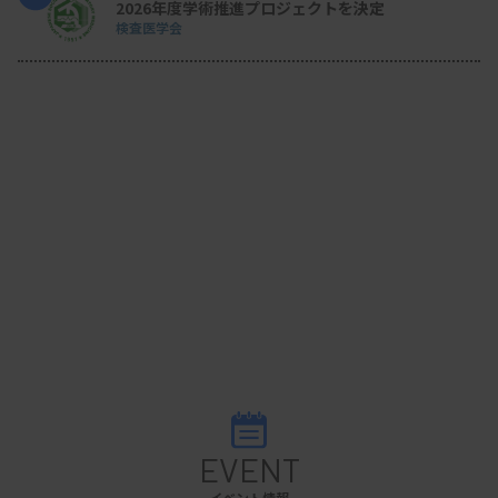
2026年度学術推進プロジェクトを決定
すことが期待されます。
検査医学会
※MTJ本紙 2025年8月21日号に掲載したものです
EVENT
イベント情報