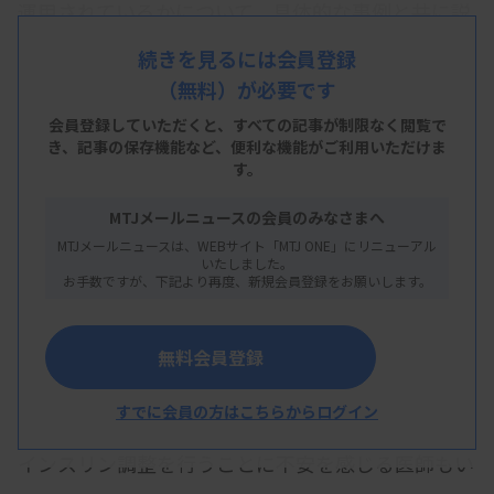
運用されているかについて、具体的な事例と共に説
明します。今回は、検査室外で実施される血糖測定
続きを見るには会員登録
の運用事例を紹介します。
（無料）が必要です
会員登録していただくと、すべての記事が制限なく閲覧で
き、
記事の保存機能など、便利な機能がご利用いただけま
す。
糖尿病チームで取り組んだPOCT対応血糖機
器の導入
MTJメールニュースの会員のみなさまへ
MTJメールニュースは、WEBサイト「MTJ ONE」にリニューアル
春日井市民病院では、表に示すように1997年から
いたしました。
お手数ですが、下記より再度、新規会員登録をお願いします。
一部病棟においてPOCT対応血糖機器（以下、
POCT血糖）を用いた血糖測定が行われていまし
無料会員登録
た。しかし、コントロール測定による精度管理が行
われておらず、また、POCT血糖とSMBGが混在し
すでに会員の方はこちらからログイン
た状態で測定が行われていたため、その結果を基に
インスリン調整を行うことに不安を感じる医師もい