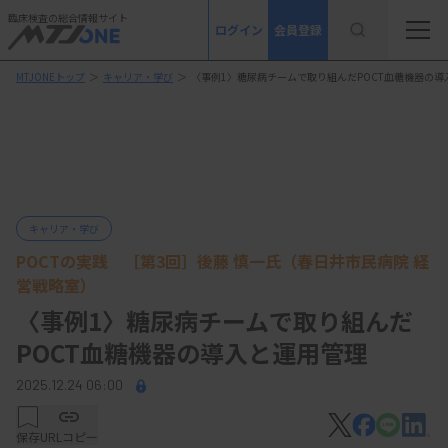
臨床検査の総合情報サイト
ログイン
会員登録
MTJONEトップ
＞
キャリア・学び
＞
〈事例1〉糖尿病チームで取り組んだPOCT血糖機器の導
キャリア・学び
POCTの実践 ［第3回］後藤 慎一氏（春日井市民病院 経
営戦略室）
〈事例1〉糖尿病チームで取り組んだ
POCT血糖機器の導入と運用管理
2025.12.24 06:00
保存
URLコピー