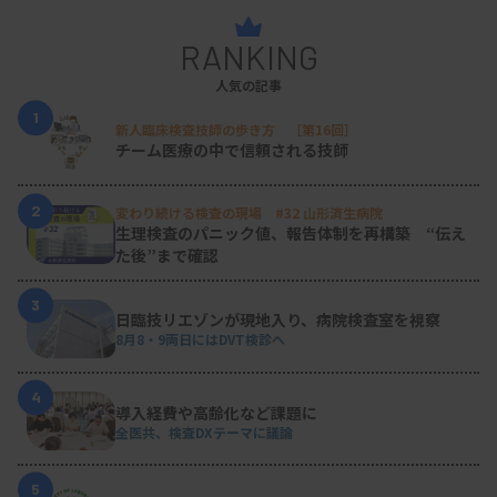
RANKING
機器更新時の測定者トレーニング
人気の記事
1
新人臨床検査技師の歩き方 ［第16回］
チーム医療の中で信頼される技師
運用のキーマンはPOCコーディネーター
当院における血糖測定は、不特定多数の医療従事者
2
変わり続ける検査の現場 #32 山形済生病院
生理検査のパニック値、報告体制を再構築 “伝え
が関わるため、正確な血糖測定には精度管理と教育
た後”まで確認
訓練が不可欠です。日々の精度管理監視、計画的な
研修立案、現場ラウンドによる問題点の抽出は、
3
日臨技リエゾンが現地入り、病院検査室を視察
POCコーディネーターが担う役割です。
8月8・9両日にはDVT検診へ
4
当院には、日本医療検査科学会の認定POCコーディ
導入経費や高齢化など課題に
全医共、検査DXテーマに議論
ネーターが2人在籍し、日々活躍しています。今後
も、POCTの品質保証において中心的な役割を果た
5