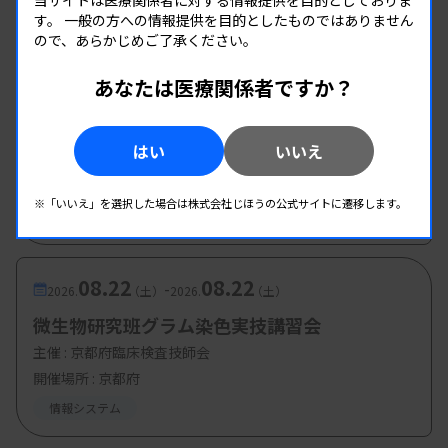
当サイトは医療関係者に対する情報提供を目的としておりま
継続的な研修による品質保証
す。
一般の方への情報提供を目的としたものではありません
血液
ので、あらかじめご了承ください。
表にあるように、主な測定者は看護師、医師（研修
医）、臨床工学技士です。特に看護師や研修医は毎
あなたは医療関係者ですか？
08.19
08.19
-
2026.
（水）
2026.
（水）
年入れ替わるため、継続的な教育訓練が課題です。
血液WEB研修会
当院では、新人看護師や研修医の入職時研修に臨床
はい
いいえ
主催 :
佐賀県臨床検査技師会
検査技師が関わり、実機を用いた操作トレーニング
開催場所 : WEB
や、POCT血糖とSMBGの違いについての研修を実
※「いいえ」を選択した場合は株式会社じほうの公式サイトに遷移します。
血液
施しています。また、病棟や外来でのカンファレン
スにも臨床検査技師が出向き、必要に応じて研修会
08.22
08.22
-
2026.
（土）
2026.
（土）
を開催しています。
微生物研究班グラム染色実技講習会
主催 :
京都府臨床検査技師会
写真は、機器更新時に行われた教育研修の様子で
開催場所 : 京都府
す。12年ぶりにPOCT血糖の機器更新が行われ、各
情報システム
部署の代表者は検査室作成の簡易マニュアルを基