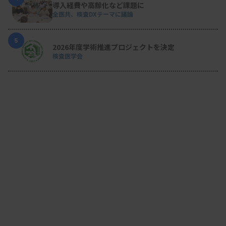
導入経費や高齢化など課題に
な働き方を促進する必要性もあるのではと個人的に
全医共、検査DXテーマに議論
感じています。皆さんは技師の今後の給与について
5
どのように感じていますでしょうか。
2026年度学術推進プロジェクトを決定
検査医学会
※MTJ本紙 2024年6月1日号に掲載したものです