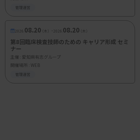
施設基準申請、事後の報告書提出などいくつかの要
管理運営
件がありますが、政府はすべての医療機関がこの点
数を取得し、賃上げを行ってもらうことを想定して
08.20
08.20
-
いるため、現場の臨床検査技師の多くはこの恩恵を
2026.
（木）
2026.
（木）
受けることができると考えられます。ただ、医療機
第8回臨床検査技師のための キャリア形成 セミ
ナー
関によっては診療報酬がゆえに取得せず、人材獲得
主催 :
愛知県有志グループ
競争に負ける施設や医療機関の持ち出しで賃上げを
開催場所 : WEB
行い経営悪化するケースも想定されます。
管理運営
実際の2.5％賃上げ効果については、年収467万
5000円（月収31万1000円、賞与94万2000円）の例
で見ると、月額約7800円、賞与では約2万3000円の
賃上げとなり、トータル年間で約11万7000円、年
収としては約479万2000円となりそうです。ちなみ