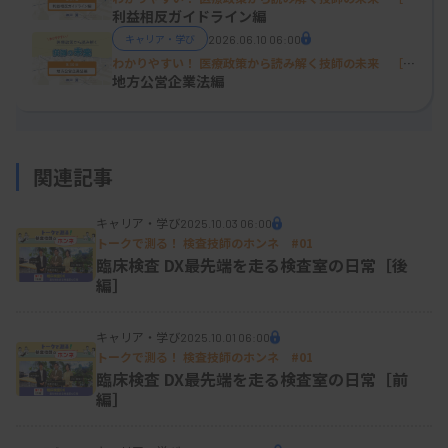
て、日本の年功序列型人事制度の影響が色濃く出て
31回］
利益相反ガイドライン編
います。技術職でありながらもスキルに応じた報酬
キャリア・学び
2026.06.10 06:00
体系の設計が難しいのがみて取れます。
わかりやすい！ 医療政策から読み解く技師の未来 ［第
30回］
地方公営企業法編
性別に関しては、女性の月額給与と年間賞与が男性
関連記事
に比べて低く、継続年数の違いがその背景にあると
推測されます。規模別では1000人を超える医療機関
キャリア・学び
2025.10.03 06:00
が月額給与・年間賞与ともに高く安定しており、10
トークで測る！ 検査技師のホンネ
#01
臨床検査 DX――最先端を走る検査室の日常［後
～99人と100～999人との比較では、月額給与に大
編］
きな差はないものの、年間賞与が大きく違います。
経営主体別では、国や自治体、公的病院にて、給与
キャリア・学び
2025.10.01 06:00
トークで測る！ 検査技師のホンネ
#01
年額・年間賞与ともに高く、民間である医療法人と
臨床検査 DX――最先端を走る検査室の日常［前
は約150万円近い差が出ていることが分かります。
編］