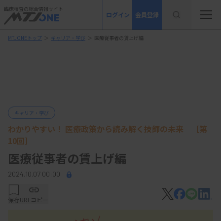
臨床検査の総合情報サイト
ログイン
会員登録
MTJONEトップ
＞
キャリア・学び
＞
医療従事者の賃上げ編
キャリア・学び
わかりやすい！ 医療政策から読み解く技師の未来 ［第
10回］
医療従事者の賃上げ編
2024.10.07 00:00
保存
URLコピー