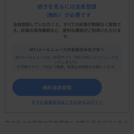
医療機関の経営と新たな働き方
続きを見るには会員登録
（無料）が必要です
会員登録していただくと、すべての記事が制限なく閲覧で
き、
記事の保存機能など、便利な機能がご利用いただけま
2024年より6月1日施行となった診療報酬改定。そ
す。
の目玉施策の1つが、医療従事者の処遇改善を目指
MTJメールニュースの会員のみなさまへ
したベースアップ評価料です。言い換えれば賃上げ
MTJメールニュースは、WEBサイト「MTJ ONE」にリニューアル
いたしました。
点数とも呼べるもので、今回はその背景と臨床検査
お手数ですが、下記より再度、新規会員登録をお願いします。
技師の賃金実態、そして賃上げの今後について整理
をしてみたいと思います。
無料会員登録
すでに会員の方はこちらからログイン
2.5％賃上げ政策の背景は
ウクライナ侵攻は日本国内への輸入品のコストを上
げ、これはエネルギーや原材料だけに留まらず、ス