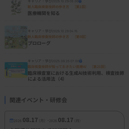
キャリア・学び
2025.10.29 06:00
新人臨床検査技師の歩き方 ［第1回］
そして、賃金構造基本統計調査における全145職種
医療機関を知る
の中において、男性の臨床検査技師は月額給与が53
番目に高く、勤続年数は84番目に長くなっている一
キャリア・学び
2025.10.29 04:15
方で、女性においては、月額給与は34番目に高く、
新人臨床検査技師の歩き方 ［第0回］
プロローグ
勤続年数は18番目に長いというデータとなっていま
す。さらに医療15職種中でも、准看護師に次いで2
キャリア・学び
2025.09.25 07:00
番目に継続年数が長いというデータもあり、一定レ
臨床検査技師が知っておきたい医療AI ［第21回］
ベルの続けやすさがあると考えられます。相対的に
臨床検査室における生成AI技術利用、検査技師
による活用法（4）
みて、臨床検査技師は女性の中でも魅力的な職種の
1つと言えそうです。
関連イベント・研修会
08.17
08.17
-
2026.
（月）
2026.
（月）