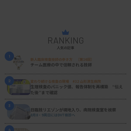
に医療分野では、翌2025年も2.0％以上の賃上げを
目指す政府方針で、これは年約9万3000円の賃上
げ、2.5％とトータルで年収約488万5000円となる計
算です。この結果からすると、物価高騰を払拭する
RANKING
国民の購買力向上については、少なからず効力を発
人気の記事
揮するのではと予想されます。一方で、医療経済実
1
態調査では医療技術職の給与は微減傾向にあり、
新人臨床検査技師の歩き方 ［第16回］
チーム医療の中で信頼される技師
2010年の平均給与が約488万6000円だったことから
すると、約10年前の水準に戻っただけと考えること
2
変わり続ける検査の現場 #32 山形済生病院
もできます。
生理検査のパニック値、報告体制を再構築 “伝え
た後”まで確認
3
日臨技リエゾンが現地入り、病院検査室を視察
医療機関は、すでに自助努力だけでは給与を上げる
8月8・9両日にはDVT検診へ
ことが難しい現状です。引き続き職能団体の働きか
けと、医療現場が兼業や副業規定の緩和も含む新た
4