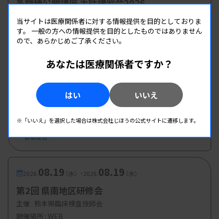
多職種公開講座 手話講習会2026
主催 :
大阪府臨床検査技師会
当サイトは医療関係者に対する情報提供を目的としておりま
開催場所 : 大阪府
す。
一般の方への情報提供を目的としたものではありません
ので、あらかじめご了承ください。
管理運営
あなたは医療関係者ですか？
08.19
08.19
-
2026.
（水）
2026.
（水）
はい
いいえ
実際にどのくらい賃上げされる？
第1回臨床検査総合部門研修会
主催 :
大分県臨床検査技師会
このような現状を受けて6月より始まるのがベース
※「いいえ」を選択した場合は株式会社じほうの公式サイトに遷移します。
開催場所 : WEB
アップ評価料で、臨床検査技師も対象となります。
管理運営
この診療報酬項目は、賃金表の改定を通じて賃金水
準を引き上げ、基本給の増額を実現し、連動して賞
08.19
08.19
-
2026.
（水）
2026.
（水）
与も増額されるというものです。また、賃金表がな
第2回 県南地区研修会
い場合でも、給与規定等に定める基本給を引き上げ
主催 :
熊本県臨床検査技師会
ることとなります。施設側では賃上げ計画や事前の
開催場所 : WEB