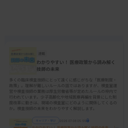
な背景から、今回の診療報酬改定では2024年に
2.5％賃上げ可能な報酬点数を設定しました。翌
2025年も2.0％以上の賃上げができるように支援策
を進めるとされています。
連載
臨床検査技師の賃金実態
わかりやすい！ 医療政策から読み解く
臨床検査技師の給与については、政府統計を基に層
技師の未来
別に確認してみます（表）。まず、年齢別の所定内
多くの臨床検査技師にとって遠くに感じがちな「医療制度・
給与額（月額給与）および年間賞与は年齢を重ねる
政策」。理解が難しいルールの話ではありますが、検査室運
営や検査技師の業務は厚生労働省等が定めたルールの枠内で
ほどに増加し、60歳を境に減少します。これは60歳
行われています。少子高齢化や地域医療再編を背景にした制
での定年や役職定年が影響していると考えられま
度改革に動きは、現場の検査室にどのように関係してくるの
か。検査技師の未来をわかりやすく解説します。
す。また、経験年数別より、年数が増えるほどに月
額給与と年間賞与が上昇し、年齢別の傾向と合わせ
キャリア・学び
2026.07.08 05:55
わかりやすい！ 医療政策から読み解く技師の未来 ［第