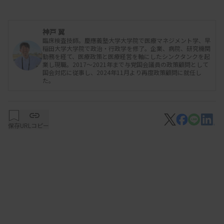
ーパーに並ぶ食品など身近なものの値上げの動きに
まで広がりました。このような状況を打開するため
神戸 翼
臨床検査技師。慶應義塾大学大学院で医療マネジメント学、早
に政府が掲げたのが賃上げ政策であり、国民の購買
稲田大学大学院で政治・行政学を修了。企業、病院、研究機関
力を高めることで、企業が安心して投資活動を行
勤務を経て、医療政策と医療経営を軸にしたシンクタンクを起
業し現職。2017～2021年まで与党国会議員の政策顧問として
い、回り回って物価の好循環へ繋げるというもので
国会対応に従事し、2024年11月より再度政策顧問に就任し
た。
す。政府は、2024年に5％以上の賃上げを目標とす
る方針を掲げ、経済界と協力して推し進めた結果、
2024年春の賃上げ率は5％超えという約30年ぶりの
保存
URLコピー
高水準となりました。一方で、これは大企業が中心
であり、中小企業においては未だ課題が残ってお
り、これらを持続していく難しさもあります。そし
て、自ら価格設定ができない医療業界も当然ながら
対象であり、医療従事者個々の賃上げをいかにして
行なっていくのかという課題があります。そのよう